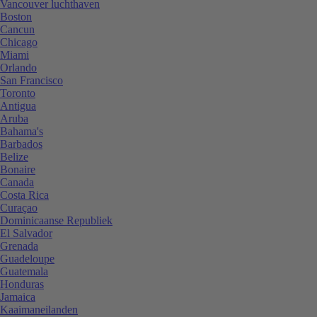
Vancouver luchthaven
Boston
Cancun
Chicago
Miami
Orlando
San Francisco
Toronto
Antigua
Aruba
Bahama's
Barbados
Belize
Bonaire
Canada
Costa Rica
Curaçao
Dominicaanse Republiek
El Salvador
Grenada
Guadeloupe
Guatemala
Honduras
Jamaica
Kaaimaneilanden