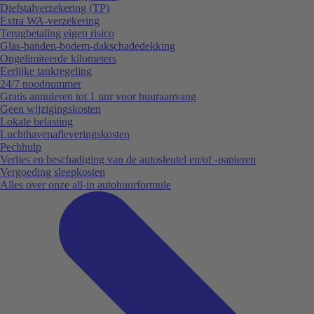
Diefstalverzekering (TP)
Extra WA-verzekering
Terugbetaling eigen risico
Glas-banden-bodem-dakschadedekking
Ongelimiteerde kilometers
Eerlijke tankregeling
24/7 noodnummer
Gratis annuleren tot 1 uur voor huuraanvang
Geen wijzigingskosten
Lokale belasting
Luchthavenafleveringskosten
Pechhulp
Verlies en beschadiging van de autosleutel en/of -papieren
Vergoeding sleepkosten
Alles over onze all-in autohuurformule