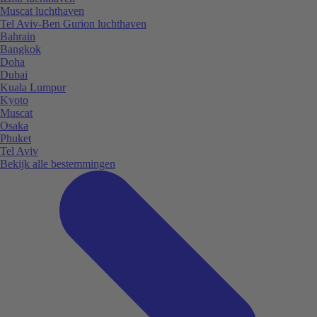
Muscat luchthaven
Tel Aviv-Ben Gurion luchthaven
Bahrain
Bangkok
Doha
Dubai
Kuala Lumpur
Kyoto
Muscat
Osaka
Phuket
Tel Aviv
Bekijk alle bestemmingen