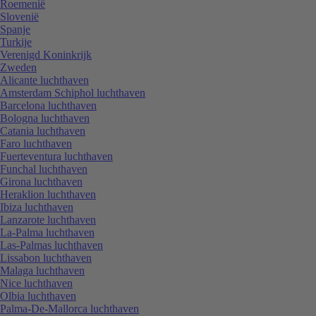
Roemenië
Slovenië
Spanje
Turkije
Verenigd Koninkrijk
Zweden
Alicante luchthaven
Amsterdam Schiphol luchthaven
Barcelona luchthaven
Bologna luchthaven
Catania luchthaven
Faro luchthaven
Fuerteventura luchthaven
Funchal luchthaven
Girona luchthaven
Heraklion luchthaven
Ibiza luchthaven
Lanzarote luchthaven
La-Palma luchthaven
Las-Palmas luchthaven
Lissabon luchthaven
Malaga luchthaven
Nice luchthaven
Olbia luchthaven
Palma-De-Mallorca luchthaven