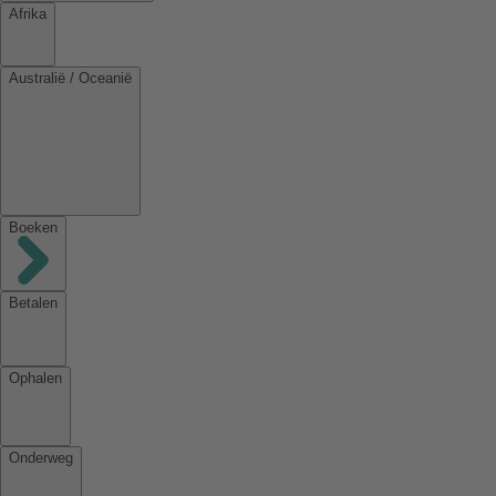
Afrika
Australië / Oceanië
Boeken
Betalen
Ophalen
Onderweg