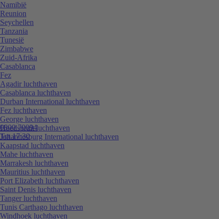
Namibië
Reunion
Seychellen
Tanzania
Tunesië
Zimbabwe
Zuid-Afrika
Casablanca
Fez
Agadir luchthaven
Casablanca luchthaven
Durban International luchthaven
Fez luchthaven
George luchthaven
0800 70094
Hoedspruit luchthaven
Tot 17:30
Johannesburg International luchthaven
Kaapstad luchthaven
Mahe luchthaven
Marrakesh luchthaven
Mauritius luchthaven
Port Elizabeth luchthaven
Saint Denis luchthaven
Tanger luchthaven
Tunis Carthago luchthaven
Windhoek luchthaven