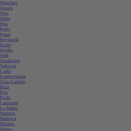
Munchen
Napels
Nice
Olbia
Pisa
Porto
Praag
Reykjavik
Rome
Sevilla
Split
Stockholm
Valencia
Corfu
Fuerteventura
Gran-Canaria
Ibiza
Kos
Kreta
Lanzarote
La Palma
Madeira
Mallorca
Rhodos
Samos