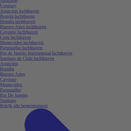
Suriname
Uruguay
Asuncion luchthaven
Bogota luchthaven
Brasilia luchthaven
Buenos Aires luchthaven
Cayenne luchthaven
Lima luchthaven
Montevideo luchthaven
Paramaribo luchthaven
Rio de Janeiro International luchthaven
Santiago de Chile luchthaven
Asuncion
Brasilia
Buenos Aires
Cayenne
Montevideo
Paramaribo
Rio De Janeiro
Santiago
Bekijk alle bestemmingen