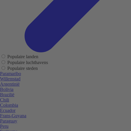
Populaire landen
Populaire luchthavens
Populaire steden
Paramaribo
Willemstad
Argentinië
Bolivia
Brazilië
Chili
Colombia
Ecuador
Frans-Guyana
Paraguay
Peru