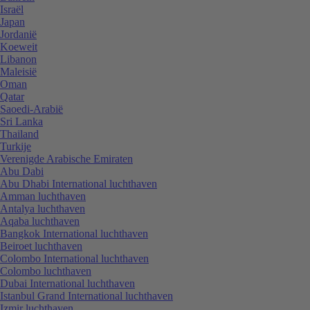
Israël
Japan
Jordanië
Koeweit
Libanon
Maleisië
Oman
Qatar
Saoedi-Arabië
Sri Lanka
Thailand
Turkije
Verenigde Arabische Emiraten
Abu Dabi
Abu Dhabi International luchthaven
Amman luchthaven
Antalya luchthaven
Aqaba luchthaven
Bangkok International luchthaven
Beiroet luchthaven
Colombo International luchthaven
Colombo luchthaven
Dubai International luchthaven
Istanbul Grand International luchthaven
Izmir luchthaven