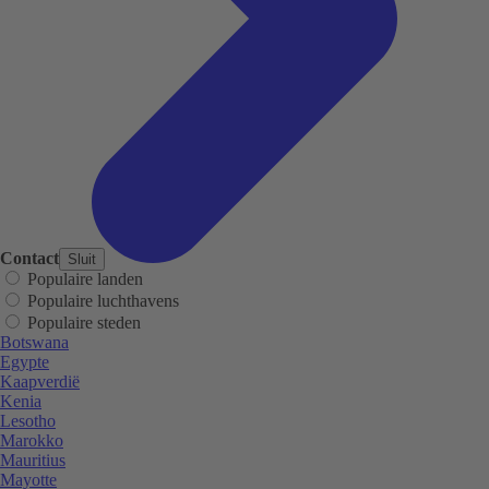
Contact
Sluit
Populaire landen
Populaire luchthavens
Populaire steden
Botswana
Egypte
Kaapverdië
Kenia
Lesotho
Marokko
Mauritius
Mayotte