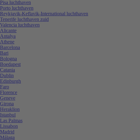
Pisa luchthaven
Porto luchthaven
Reykjavik-Keflavik-International luchthaven
Tenerife luchthaven zuid
Valencia luchthaven
Alicante
Antalya
Athene
Barcelona
Bari
Bologna
Boedapest
Catania
Dublin
Edinburgh
Faro
Florence
Geneve
Girona
Heraklion
Istanbul
Las Palmas
Lissabon
Madrid
Málaga