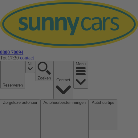
0800 70094
Tot 17:30
contact
NL
Menu
Zoeken
Contact
Reserveren
Zorgeloze autohuur
Autohuurbestemmingen
Autohuurtips