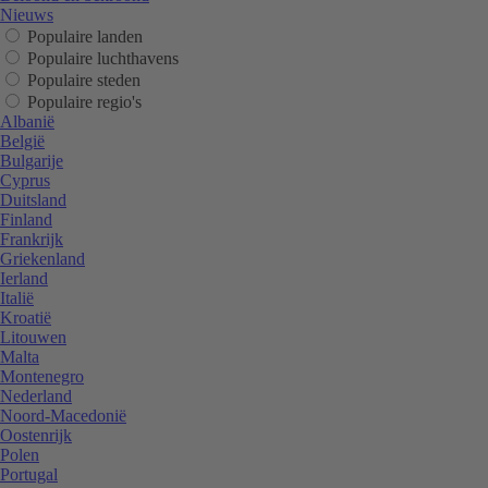
Nieuws
Populaire landen
Populaire luchthavens
Populaire steden
Populaire regio's
Albanië
België
Bulgarije
Cyprus
Duitsland
Finland
Frankrijk
Griekenland
Ierland
Italië
Kroatië
Litouwen
Malta
Montenegro
Nederland
Noord-Macedonië
Oostenrijk
Polen
Portugal