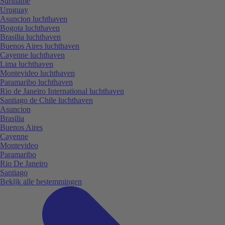
Suriname
Uruguay
Asuncion luchthaven
Bogota luchthaven
Brasilia luchthaven
Buenos Aires luchthaven
Cayenne luchthaven
Lima luchthaven
Montevideo luchthaven
Paramaribo luchthaven
Rio de Janeiro International luchthaven
Santiago de Chile luchthaven
Asuncion
Brasilia
Buenos Aires
Cayenne
Montevideo
Paramaribo
Rio De Janeiro
Santiago
Bekijk alle bestemmingen