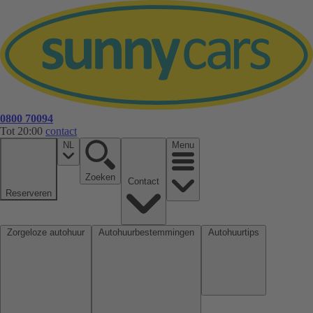
0800 70094
Tot 20:00
contact
NL
Menu
Zoeken
Contact
Reserveren
Zorgeloze autohuur
Autohuurbestemmingen
Autohuurtips