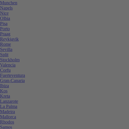
Munchen
Napels
Nice
Olbia
Pisa
Porto
Praag
Reykjavik
Rome
Sevilla
Split
Stockholm
Valencia
Corfu
Fuerteventura
Gran-Canaria
Ibiza
Kos
Kreta
Lanzarote
La Palma
Madeira
Mallorca
Rhodos
Samos