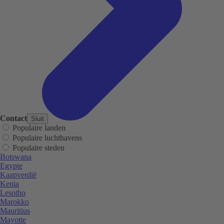
Contact
Sluit
Populaire landen
Populaire luchthavens
Populaire steden
Botswana
Egypte
Kaapverdië
Kenia
Lesotho
Marokko
Mauritius
Mayotte