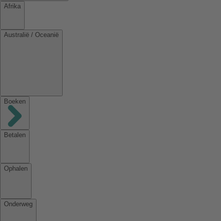
Afrika
Australië / Oceanië
Boeken
Betalen
Ophalen
Onderweg