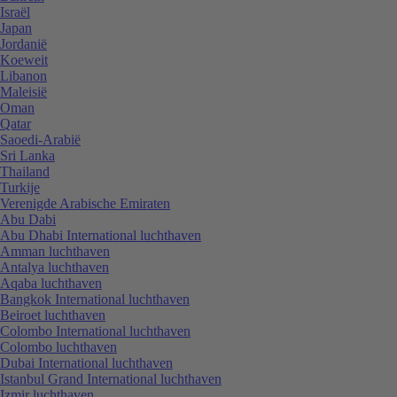
Israël
Japan
Jordanië
Koeweit
Libanon
Maleisië
Oman
Qatar
Saoedi-Arabië
Sri Lanka
Thailand
Turkije
Verenigde Arabische Emiraten
Abu Dabi
Abu Dhabi International luchthaven
Amman luchthaven
Antalya luchthaven
Aqaba luchthaven
Bangkok International luchthaven
Beiroet luchthaven
Colombo International luchthaven
Colombo luchthaven
Dubai International luchthaven
Istanbul Grand International luchthaven
Izmir luchthaven