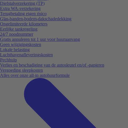
Diefstalverzekering (TP)
Extra WA-verzekering
Terugbetaling eigen risico
Glas-banden-bodem-dakschadedekking
Ongelimiteerde kilometers
Eerlijke tankregeling
24/7 noodnummer
Gratis annuleren tot 1 uur voor huuraanvang
Geen wijzigingskosten
Lokale belasting
Luchthavenafleveringskosten
Pechhulp
Verlies en beschadiging van de autosleutel en/of -papieren
Vergoeding sleepkosten
Alles over onze all-in autohuurformule