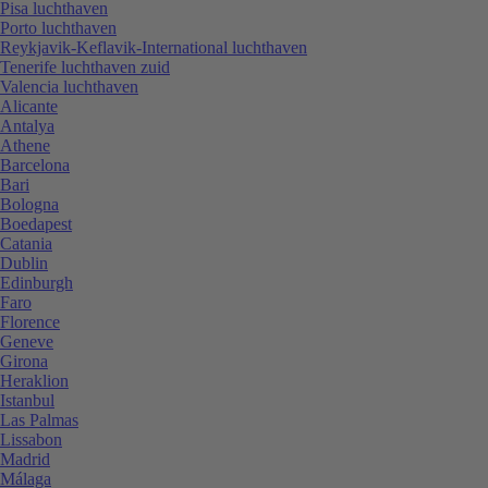
Pisa luchthaven
Porto luchthaven
Reykjavik-Keflavik-International luchthaven
Tenerife luchthaven zuid
Valencia luchthaven
Alicante
Antalya
Athene
Barcelona
Bari
Bologna
Boedapest
Catania
Dublin
Edinburgh
Faro
Florence
Geneve
Girona
Heraklion
Istanbul
Las Palmas
Lissabon
Madrid
Málaga