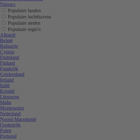
Nieuws
Populaire landen
Populaire luchthavens
Populaire steden
Populaire regio's
Albanië
België
Bulgarije
Cyprus
Duitsland
Finland
Frankrijk
Griekenland
Ierland
Italië
Kroatië
Litouwen
Malta
Montenegro
Nederland
Noord-Macedonië
Oostenrijk
Polen
Portugal