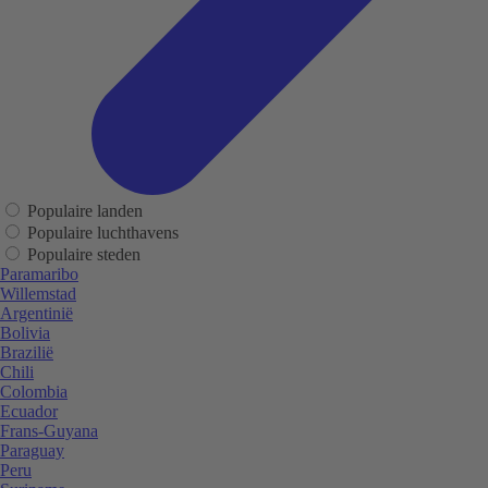
Populaire landen
Populaire luchthavens
Populaire steden
Paramaribo
Willemstad
Argentinië
Bolivia
Brazilië
Chili
Colombia
Ecuador
Frans-Guyana
Paraguay
Peru