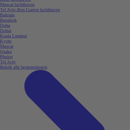
Muscat luchthaven
Tel Aviv-Ben Gurion luchthaven
Bahrain
Bangkok
Doha
Dubai
Kuala Lumpur
Kyoto
Muscat
Osaka
Phuket
Tel Aviv
Bekijk alle bestemmingen