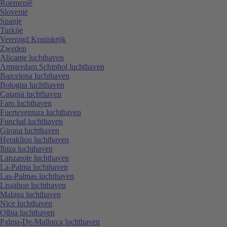
Roemenië
Slovenië
Spanje
Turkije
Verenigd Koninkrijk
Zweden
Alicante luchthaven
Amsterdam Schiphol luchthaven
Barcelona luchthaven
Bologna luchthaven
Catania luchthaven
Faro luchthaven
Fuerteventura luchthaven
Funchal luchthaven
Girona luchthaven
Heraklion luchthaven
Ibiza luchthaven
Lanzarote luchthaven
La-Palma luchthaven
Las-Palmas luchthaven
Lissabon luchthaven
Malaga luchthaven
Nice luchthaven
Olbia luchthaven
Palma-De-Mallorca luchthaven