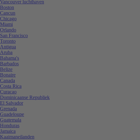
Vancouver luchthaven
Boston
Cancun
Chicago
Miami
Orlando
San Francisco
Toronto
Antigua
Aruba
Bahama's
Barbados
Belize
Bonaire
Canada
Costa Rica
Curaçao
Dominicaanse Republiek
El Salvador
Grenada
Guadeloupe
Guatemala
Honduras
Jamaica
Kaaimaneilanden