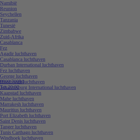
Namibië
Reunion
Seychellen
Tanzania
Tunesië
Zimbabwe
Zuid-Afrika
Casablanca
Fez
Agadir luchthaven
Casablanca luchthaven
Durban International luchthaven
Fez luchthaven
George luchthaven
0800 70094
Hoedspruit luchthaven
Tot 20:00
Johannesburg International luchthaven
Kaapstad luchthaven
Mahe luchthaven
Marrakesh luchthaven
Mauritius luchthaven
Port Elizabeth luchthaven
Saint Denis luchthaven
Tanger luchthaven
Tunis Carthago luchthaven
Windhoek luchthaven