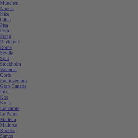
Munchen
Napels
Nice
Olbia
Pisa
Porto
Praag
Reykjavik
Rome
Sevilla
Split
Stockholm
Valencia
Corfu
Fuerteventura
Gran-Canaria
Ibiza
Kos
Kreta
Lanzarote
La Palma
Madeira
Mallorca
Rhodos
Samos