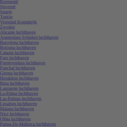
Roemenië
Slovenië
Spanje
Turkije
Verenigd Koninkrijk
Zweden
Alicante luchthaven
Amsterdam Schiphol luchthaven
Barcelona luchthaven
Bologna luchthaven
Catania luchthaven
Faro luchthaven
Fuerteventura luchthaven
Funchal luchthaven
Girona luchthaven
Heraklion luchthaven
Ibiza luchthaven
Lanzarote luchthaven
La-Palma luchthaven
Las-Palmas luchthaven
Lissabon luchthaven
Malaga luchthaven
Nice luchthaven
Olbia luchthaven
Palma-De-Mallorca luchthaven