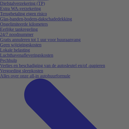
Diefstalverzekering (TP)
Extra WA-verzekering
Terugbetaling eigen risico
Glas-banden-bodem-dakschadedekking
Ongelimiteerde kilometers
Eerlijke tankregeling
24/7 noodnummer
Gratis annuleren tot 1 uur voor huuraanvang
Geen wijzigingskosten
Lokale belasting
Luchthavenafleveringskosten
Pechhulp
Verlies en beschadiging van de autosleutel en/of -papieren
Vergoeding sleepkosten
Alles over onze all-in autohuurformule