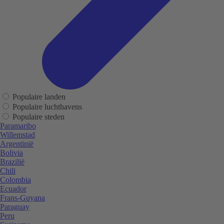
Populaire landen
Populaire luchthavens
Populaire steden
Paramaribo
Willemstad
Argentinië
Bolivia
Brazilië
Chili
Colombia
Ecuador
Frans-Guyana
Paraguay
Peru