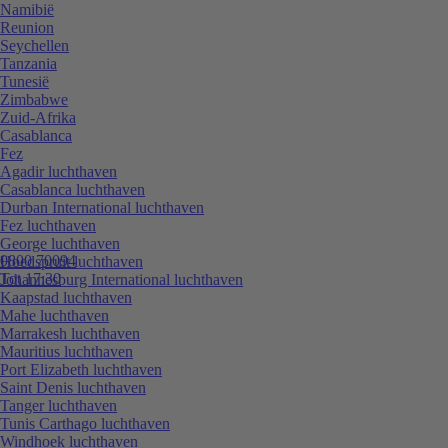
Namibië
Reunion
Seychellen
Tanzania
Tunesië
Zimbabwe
Zuid-Afrika
Casablanca
Fez
Agadir luchthaven
Casablanca luchthaven
Durban International luchthaven
Fez luchthaven
George luchthaven
0800 70094
Hoedspruit luchthaven
Tot 17:30
Johannesburg International luchthaven
Kaapstad luchthaven
Mahe luchthaven
Marrakesh luchthaven
Mauritius luchthaven
Port Elizabeth luchthaven
Saint Denis luchthaven
Tanger luchthaven
Tunis Carthago luchthaven
Windhoek luchthaven