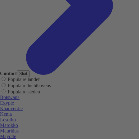
Contact
Sluit
Populaire landen
Populaire luchthavens
Populaire steden
Botswana
Egypte
Kaapverdië
Kenia
Lesotho
Marokko
Mauritius
Mayotte