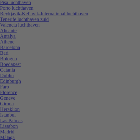
Pisa luchthaven
Porto luchthaven
Reykjavik-Keflavik-International luchthaven
Tenerife luchthaven zuid
Valencia luchthaven
Alicante
Antalya
Athene
Barcelona
Bari
Bologna
Boedapest
Catania
Dublin
Edinburgh
Faro
Florence
Geneve
Girona
Heraklion
Istanbul
Las Palmas
Lissabon
Madrid
Málaga