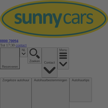
0800 70094
Tot 17:30
contact
NL
Menu
Zoeken
Contact
Reserveren
Zorgeloze autohuur
Autohuurbestemmingen
Autohuurtips