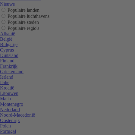
Nieuws
Populaire landen
Populaire luchthavens
Populaire steden
Populaire regio's
Albanië
België
Bulgarije
Cyprus
Duitsland
Finland
Frankrijk
Griekenland
Ierland
Italië
Kroatië
Litouwen
Malta
Montenegro
Nederland
Noord-Macedonië
Oostenrijk
Polen
Portugal