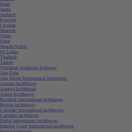
Israël
Japan
Jordanië
Koeweit
Libanon
Maleisië
Oman
Qatar
Saoedi-Arabië
Sri Lanka
Thailand
Turkije
Verenigde Arabische Emiraten
Abu Dabi
Abu Dhabi International luchthaven
Amman luchthaven
Antalya luchthaven
Aqaba luchthaven
Bangkok International luchthaven
Beiroet luchthaven
Colombo International luchthaven
Colombo luchthaven
Dubai International luchthaven
Istanbul Grand International luchthaven
Izmir luchthaven