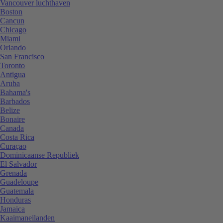
Vancouver luchthaven
Boston
Cancun
Chicago
Miami
Orlando
San Francisco
Toronto
Antigua
Aruba
Bahama's
Barbados
Belize
Bonaire
Canada
Costa Rica
Curaçao
Dominicaanse Republiek
El Salvador
Grenada
Guadeloupe
Guatemala
Honduras
Jamaica
Kaaimaneilanden