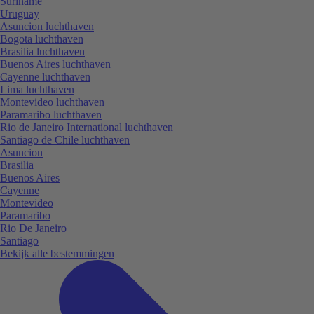
Suriname
Uruguay
Asuncion luchthaven
Bogota luchthaven
Brasilia luchthaven
Buenos Aires luchthaven
Cayenne luchthaven
Lima luchthaven
Montevideo luchthaven
Paramaribo luchthaven
Rio de Janeiro International luchthaven
Santiago de Chile luchthaven
Asuncion
Brasilia
Buenos Aires
Cayenne
Montevideo
Paramaribo
Rio De Janeiro
Santiago
Bekijk alle bestemmingen