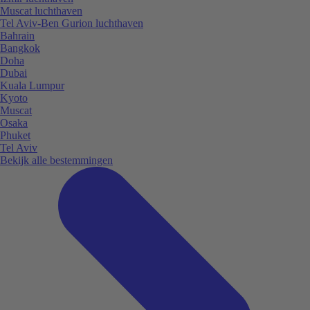
Muscat luchthaven
Tel Aviv-Ben Gurion luchthaven
Bahrain
Bangkok
Doha
Dubai
Kuala Lumpur
Kyoto
Muscat
Osaka
Phuket
Tel Aviv
Bekijk alle bestemmingen