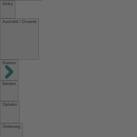
Afrika
Australië / Oceanië
Boeken
Betalen
Ophalen
Onderweg