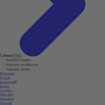
Contact
Sluit
Populaire landen
Populaire luchthavens
Populaire steden
Botswana
Egypte
Kaapverdië
Kenia
Lesotho
Marokko
Mauritius
Mayotte