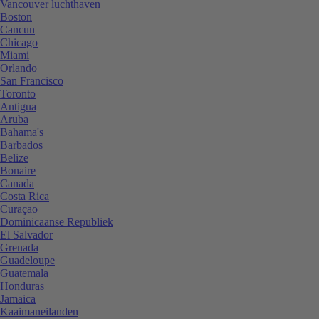
Vancouver luchthaven
Boston
Cancun
Chicago
Miami
Orlando
San Francisco
Toronto
Antigua
Aruba
Bahama's
Barbados
Belize
Bonaire
Canada
Costa Rica
Curaçao
Dominicaanse Republiek
El Salvador
Grenada
Guadeloupe
Guatemala
Honduras
Jamaica
Kaaimaneilanden