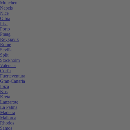
Munchen
Napels
Nice
Olbia
Pisa
Porto
Praag
Reykjavik
Rome
Sevilla
Split
Stockholm
Valencia
Corfu
Fuerteventura
Gran-Canaria
Ibiza
Kos
Kreta
Lanzarote
La Palma
Madeira
Mallorca
Rhodos
Samos