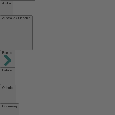
Afrika
Australië / Oceanië
Boeken
Betalen
Ophalen
Onderweg