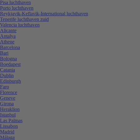
Pisa luchthaven
Porto luchthaven
Reykjavik-Keflavik-International luchthaven
Tenerife luchthaven zuid
Valencia luchthaven
Alicante
Antalya
Athene
Barcelona
Bari
Bologna
Boedapest
Catania
Dublin
Edinburgh
Faro
Florence
Geneve
Girona
Heraklion
Istanbul
Las Palmas
Lissabon
Madrid
Málaga