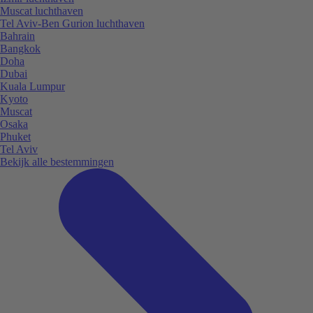
Muscat luchthaven
Tel Aviv-Ben Gurion luchthaven
Bahrain
Bangkok
Doha
Dubai
Kuala Lumpur
Kyoto
Muscat
Osaka
Phuket
Tel Aviv
Bekijk alle bestemmingen