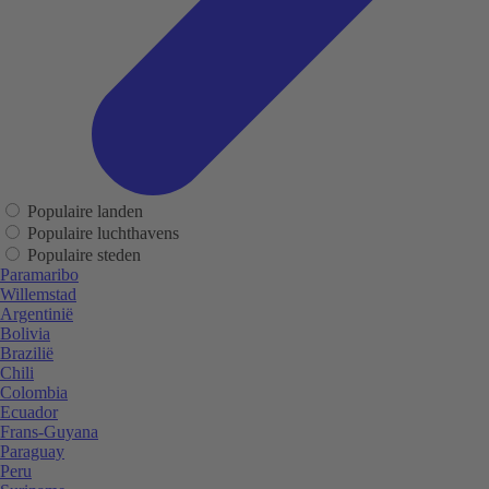
Populaire landen
Populaire luchthavens
Populaire steden
Paramaribo
Willemstad
Argentinië
Bolivia
Brazilië
Chili
Colombia
Ecuador
Frans-Guyana
Paraguay
Peru