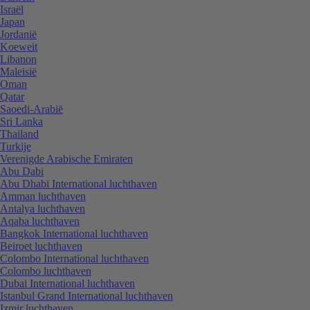
Israël
Japan
Jordanië
Koeweit
Libanon
Maleisië
Oman
Qatar
Saoedi-Arabië
Sri Lanka
Thailand
Turkije
Verenigde Arabische Emiraten
Abu Dabi
Abu Dhabi International luchthaven
Amman luchthaven
Antalya luchthaven
Aqaba luchthaven
Bangkok International luchthaven
Beiroet luchthaven
Colombo International luchthaven
Colombo luchthaven
Dubai International luchthaven
Istanbul Grand International luchthaven
Izmir luchthaven