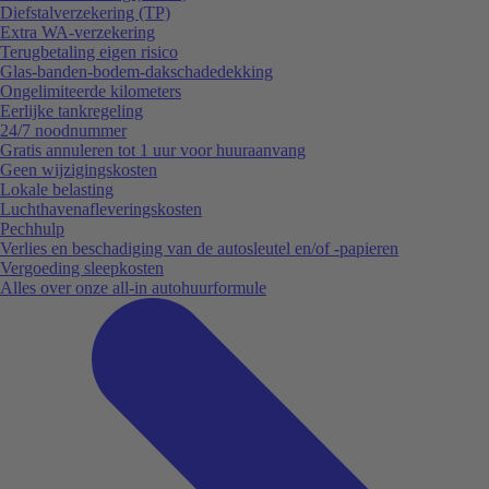
Diefstalverzekering (TP)
Extra WA-verzekering
Terugbetaling eigen risico
Glas-banden-bodem-dakschadedekking
Ongelimiteerde kilometers
Eerlijke tankregeling
24/7 noodnummer
Gratis annuleren tot 1 uur voor huuraanvang
Geen wijzigingskosten
Lokale belasting
Luchthavenafleveringskosten
Pechhulp
Verlies en beschadiging van de autosleutel en/of -papieren
Vergoeding sleepkosten
Alles over onze all-in autohuurformule