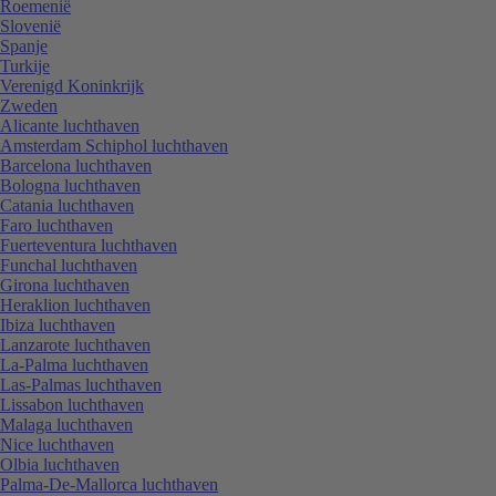
Roemenië
Slovenië
Spanje
Turkije
Verenigd Koninkrijk
Zweden
Alicante luchthaven
Amsterdam Schiphol luchthaven
Barcelona luchthaven
Bologna luchthaven
Catania luchthaven
Faro luchthaven
Fuerteventura luchthaven
Funchal luchthaven
Girona luchthaven
Heraklion luchthaven
Ibiza luchthaven
Lanzarote luchthaven
La-Palma luchthaven
Las-Palmas luchthaven
Lissabon luchthaven
Malaga luchthaven
Nice luchthaven
Olbia luchthaven
Palma-De-Mallorca luchthaven