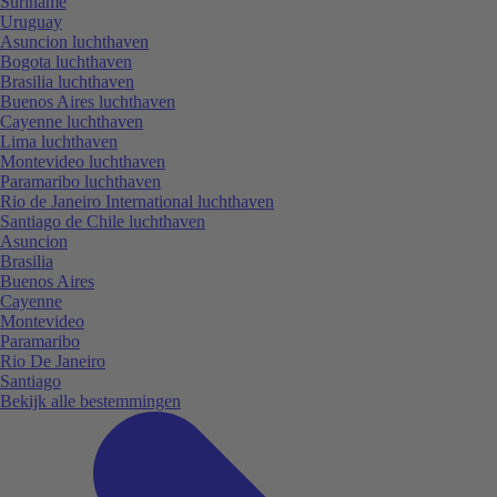
Suriname
Uruguay
Asuncion luchthaven
Bogota luchthaven
Brasilia luchthaven
Buenos Aires luchthaven
Cayenne luchthaven
Lima luchthaven
Montevideo luchthaven
Paramaribo luchthaven
Rio de Janeiro International luchthaven
Santiago de Chile luchthaven
Asuncion
Brasilia
Buenos Aires
Cayenne
Montevideo
Paramaribo
Rio De Janeiro
Santiago
Bekijk alle bestemmingen