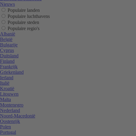
Nieuws
Populaire landen
Populaire luchthavens
Populaire steden
Populaire regio's
Albanië
België
Bulgarije
Cyprus
Duitsland
Finland
Frankrijk
Griekenland
Ierland
Italië
Kroatië
Litouwen
Malta
Montenegro
Nederland
Noord-Macedonië
Oostenrijk
Polen
Portugal