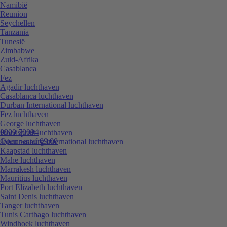
Namibië
Reunion
Seychellen
Tanzania
Tunesië
Zimbabwe
Zuid-Afrika
Casablanca
Fez
Agadir luchthaven
Casablanca luchthaven
Durban International luchthaven
Fez luchthaven
George luchthaven
0800 70094
Hoedspruit luchthaven
Open vanaf 09:00
Johannesburg International luchthaven
Kaapstad luchthaven
Mahe luchthaven
Marrakesh luchthaven
Mauritius luchthaven
Port Elizabeth luchthaven
Saint Denis luchthaven
Tanger luchthaven
Tunis Carthago luchthaven
Windhoek luchthaven