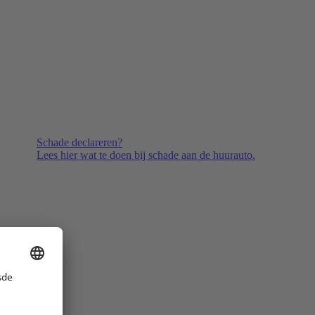
Schade declareren?
Lees hier wat te doen bij schade aan de huurauto.