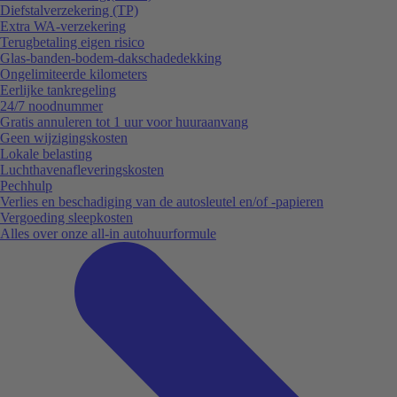
Diefstalverzekering (TP)
Extra WA-verzekering
Terugbetaling eigen risico
Glas-banden-bodem-dakschadedekking
Ongelimiteerde kilometers
Eerlijke tankregeling
24/7 noodnummer
Gratis annuleren tot 1 uur voor huuraanvang
Geen wijzigingskosten
Lokale belasting
Luchthavenafleveringskosten
Pechhulp
Verlies en beschadiging van de autosleutel en/of -papieren
Vergoeding sleepkosten
Alles over onze all-in autohuurformule