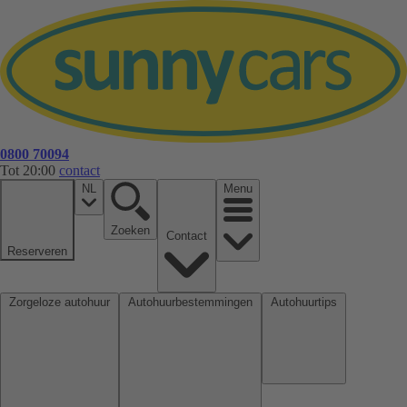
0800 70094
Tot 20:00
contact
NL
Menu
Zoeken
Contact
Reserveren
Zorgeloze autohuur
Autohuurbestemmingen
Autohuurtips