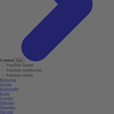
Contact
Sluit
Populaire landen
Populaire luchthavens
Populaire steden
Botswana
Egypte
Kaapverdië
Kenia
Lesotho
Marokko
Mauritius
Mayotte