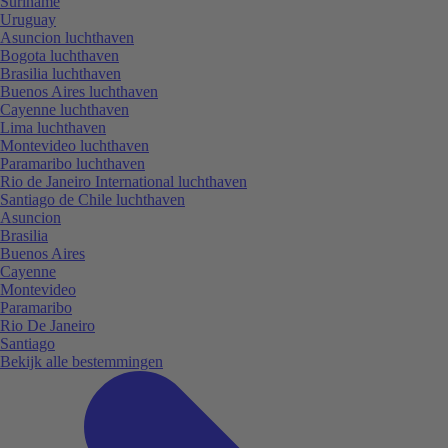
Suriname
Uruguay
Asuncion luchthaven
Bogota luchthaven
Brasilia luchthaven
Buenos Aires luchthaven
Cayenne luchthaven
Lima luchthaven
Montevideo luchthaven
Paramaribo luchthaven
Rio de Janeiro International luchthaven
Santiago de Chile luchthaven
Asuncion
Brasilia
Buenos Aires
Cayenne
Montevideo
Paramaribo
Rio De Janeiro
Santiago
Bekijk alle bestemmingen