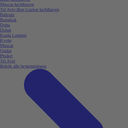
Muscat luchthaven
Tel Aviv-Ben Gurion luchthaven
Bahrain
Bangkok
Doha
Dubai
Kuala Lumpur
Kyoto
Muscat
Osaka
Phuket
Tel Aviv
Bekijk alle bestemmingen