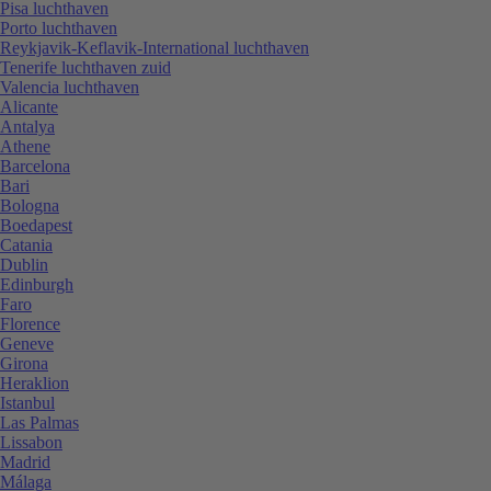
Pisa luchthaven
Porto luchthaven
Reykjavik-Keflavik-International luchthaven
Tenerife luchthaven zuid
Valencia luchthaven
Alicante
Antalya
Athene
Barcelona
Bari
Bologna
Boedapest
Catania
Dublin
Edinburgh
Faro
Florence
Geneve
Girona
Heraklion
Istanbul
Las Palmas
Lissabon
Madrid
Málaga