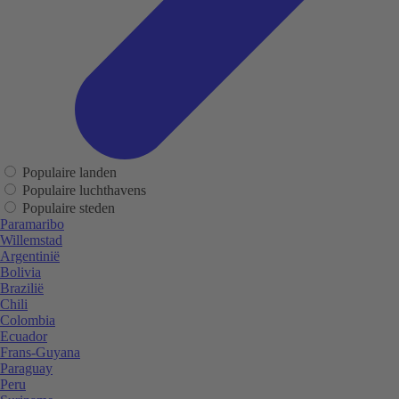
Populaire landen
Populaire luchthavens
Populaire steden
Paramaribo
Willemstad
Argentinië
Bolivia
Brazilië
Chili
Colombia
Ecuador
Frans-Guyana
Paraguay
Peru