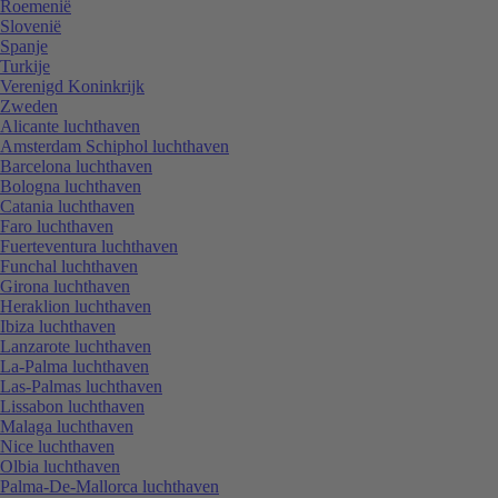
Roemenië
Slovenië
Spanje
Turkije
Verenigd Koninkrijk
Zweden
Alicante luchthaven
Amsterdam Schiphol luchthaven
Barcelona luchthaven
Bologna luchthaven
Catania luchthaven
Faro luchthaven
Fuerteventura luchthaven
Funchal luchthaven
Girona luchthaven
Heraklion luchthaven
Ibiza luchthaven
Lanzarote luchthaven
La-Palma luchthaven
Las-Palmas luchthaven
Lissabon luchthaven
Malaga luchthaven
Nice luchthaven
Olbia luchthaven
Palma-De-Mallorca luchthaven