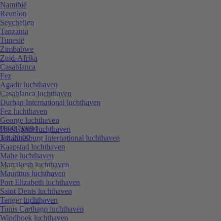
Namibië
Reunion
Seychellen
Tanzania
Tunesië
Zimbabwe
Zuid-Afrika
Casablanca
Fez
Agadir luchthaven
Casablanca luchthaven
Durban International luchthaven
Fez luchthaven
George luchthaven
0800 70094
Hoedspruit luchthaven
Tot 20:00
Johannesburg International luchthaven
Kaapstad luchthaven
Mahe luchthaven
Marrakesh luchthaven
Mauritius luchthaven
Port Elizabeth luchthaven
Saint Denis luchthaven
Tanger luchthaven
Tunis Carthago luchthaven
Windhoek luchthaven