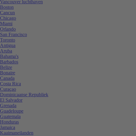
Vancouver luchthaven
Boston
Cancun
Chicago
Miami
Orlando
San Francisco
Toronto
Antigua
Aruba
Bahama's
Barbados
Belize
Bonaire
Canada
Costa Rica
Curaçao
Dominicaanse Republiek
El Salvador
Grenada
Guadeloupe
Guatemala
Honduras
Jamaica
Kaaimaneilanden