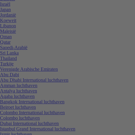
Israël
Japan
Jordanië
Koeweit
Libanon
Maleisië
Oman
Qatar
Saoedi-Arabië
Sri Lanka
Thailand
Turkije
Verenigde Arabische Emiraten
Abu Dabi
Abu Dhabi International luchthaven
Amman luchthaven
Antalya luchthaven
Aqaba luchthaven
Bangkok International luchthaven
Beiroet luchthaven
Colombo International luchthaven
Colombo luchthaven
Dubai International luchthaven
Istanbul Grand International luchthaven
Izmir luchthaven