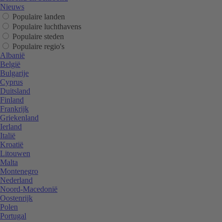
Nieuws
Populaire landen
Populaire luchthavens
Populaire steden
Populaire regio's
Albanië
België
Bulgarije
Cyprus
Duitsland
Finland
Frankrijk
Griekenland
Ierland
Italië
Kroatië
Litouwen
Malta
Montenegro
Nederland
Noord-Macedonië
Oostenrijk
Polen
Portugal