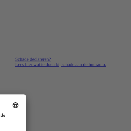
Schade declareren?
Lees hier wat te doen bij schade aan de huurauto.