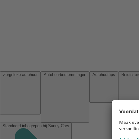
Zorgeloze autohuur
Autohuurbestemmingen
Autohuurtips
Standaard inbegrepen bij Sunny Cars