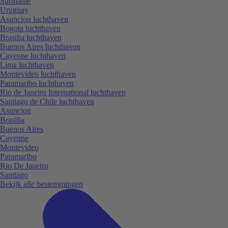
Suriname
Uruguay
Asuncion luchthaven
Bogota luchthaven
Brasilia luchthaven
Buenos Aires luchthaven
Cayenne luchthaven
Lima luchthaven
Montevideo luchthaven
Paramaribo luchthaven
Rio de Janeiro International luchthaven
Santiago de Chile luchthaven
Asuncion
Brasilia
Buenos Aires
Cayenne
Montevideo
Paramaribo
Rio De Janeiro
Santiago
Bekijk alle bestemmingen