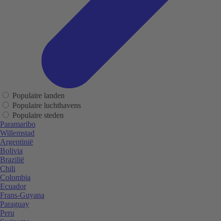
Populaire landen
Populaire luchthavens
Populaire steden
Paramaribo
Willemstad
Argentinië
Bolivia
Brazilië
Chili
Colombia
Ecuador
Frans-Guyana
Paraguay
Peru