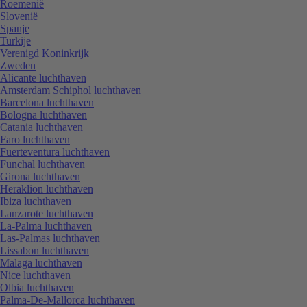
Roemenië
Slovenië
Spanje
Turkije
Verenigd Koninkrijk
Zweden
Alicante luchthaven
Amsterdam Schiphol luchthaven
Barcelona luchthaven
Bologna luchthaven
Catania luchthaven
Faro luchthaven
Fuerteventura luchthaven
Funchal luchthaven
Girona luchthaven
Heraklion luchthaven
Ibiza luchthaven
Lanzarote luchthaven
La-Palma luchthaven
Las-Palmas luchthaven
Lissabon luchthaven
Malaga luchthaven
Nice luchthaven
Olbia luchthaven
Palma-De-Mallorca luchthaven