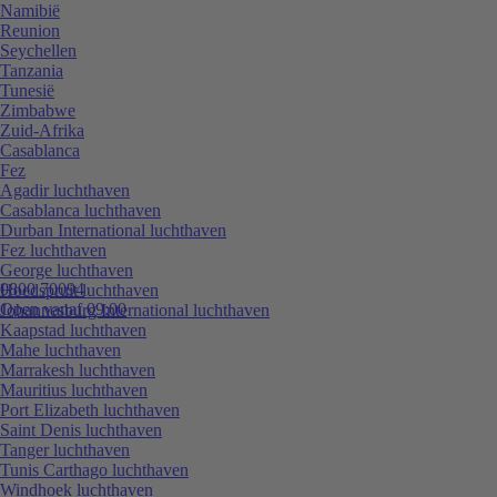
Namibië
Reunion
Seychellen
Tanzania
Tunesië
Zimbabwe
Zuid-Afrika
Casablanca
Fez
Agadir luchthaven
Casablanca luchthaven
Durban International luchthaven
Fez luchthaven
George luchthaven
0800 70094
Hoedspruit luchthaven
Open vanaf 09:00
Johannesburg International luchthaven
Kaapstad luchthaven
Mahe luchthaven
Marrakesh luchthaven
Mauritius luchthaven
Port Elizabeth luchthaven
Saint Denis luchthaven
Tanger luchthaven
Tunis Carthago luchthaven
Windhoek luchthaven