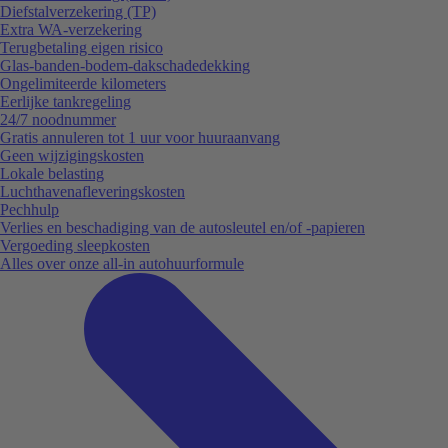
Diefstalverzekering (TP)
Extra WA-verzekering
Terugbetaling eigen risico
Glas-banden-bodem-dakschadedekking
Ongelimiteerde kilometers
Eerlijke tankregeling
24/7 noodnummer
Gratis annuleren tot 1 uur voor huuraanvang
Geen wijzigingskosten
Lokale belasting
Luchthavenafleveringskosten
Pechhulp
Verlies en beschadiging van de autosleutel en/of -papieren
Vergoeding sleepkosten
Alles over onze all-in autohuurformule