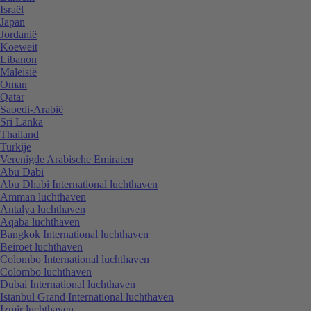
Israël
Japan
Jordanië
Koeweit
Libanon
Maleisië
Oman
Qatar
Saoedi-Arabië
Sri Lanka
Thailand
Turkije
Verenigde Arabische Emiraten
Abu Dabi
Abu Dhabi International luchthaven
Amman luchthaven
Antalya luchthaven
Aqaba luchthaven
Bangkok International luchthaven
Beiroet luchthaven
Colombo International luchthaven
Colombo luchthaven
Dubai International luchthaven
Istanbul Grand International luchthaven
Izmir luchthaven