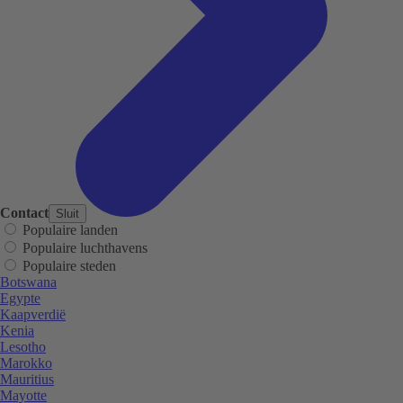
Contact
Sluit
Populaire landen
Populaire luchthavens
Populaire steden
Botswana
Egypte
Kaapverdië
Kenia
Lesotho
Marokko
Mauritius
Mayotte