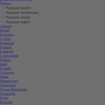
Nieuws
Populaire landen
Populaire luchthavens
Populaire steden
Populaire regio's
Albanië
België
Bulgarije
Cyprus
Duitsland
Finland
Frankrijk
Griekenland
Ierland
Italië
Kroatië
Litouwen
Malta
Montenegro
Nederland
Noord-Macedonië
Oostenrijk
Polen
Portugal