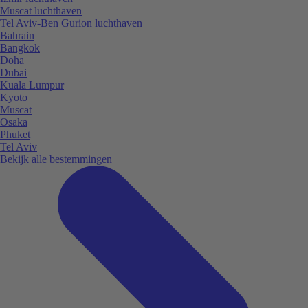
Muscat luchthaven
Tel Aviv-Ben Gurion luchthaven
Bahrain
Bangkok
Doha
Dubai
Kuala Lumpur
Kyoto
Muscat
Osaka
Phuket
Tel Aviv
Bekijk alle bestemmingen