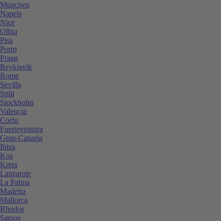
Munchen
Napels
Nice
Olbia
Pisa
Porto
Praag
Reykjavik
Rome
Sevilla
Split
Stockholm
Valencia
Corfu
Fuerteventura
Gran-Canaria
Ibiza
Kos
Kreta
Lanzarote
La Palma
Madeira
Mallorca
Rhodos
Samos