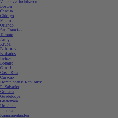
Vancouver luchthaven
Boston
Cancun
Chicago
Miami
Orlando
San Francisco
Toronto
Antigua
Aruba
Bahama's
Barbados
Belize
Bonaire
Canada
Costa Rica
Curaçao
Dominicaanse Republiek
El Salvador
Grenada
Guadeloupe
Guatemala
Honduras
Jamaica
Kaaimaneilanden