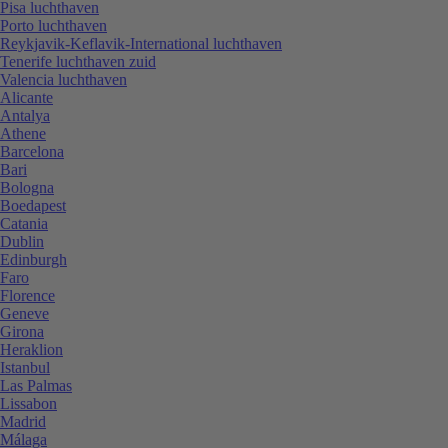
Pisa luchthaven
Porto luchthaven
Reykjavik-Keflavik-International luchthaven
Tenerife luchthaven zuid
Valencia luchthaven
Alicante
Antalya
Athene
Barcelona
Bari
Bologna
Boedapest
Catania
Dublin
Edinburgh
Faro
Florence
Geneve
Girona
Heraklion
Istanbul
Las Palmas
Lissabon
Madrid
Málaga