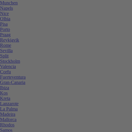
Munchen
Napels
Nice
Olbia
Pisa
Porto
Praag
Reykjavik
Rome
Sevilla
Split
Stockholm
Valencia
Corfu
Fuerteventura
Gran-Canaria
Ibiza
Kos
Kreta
Lanzarote
La Palma
Madeira
Mallorca
Rhodos
Samos