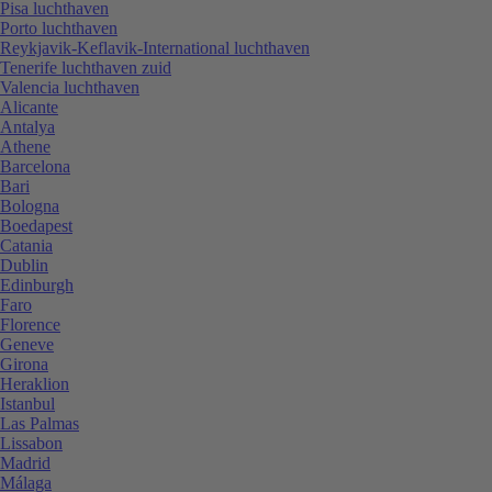
Pisa luchthaven
Porto luchthaven
Reykjavik-Keflavik-International luchthaven
Tenerife luchthaven zuid
Valencia luchthaven
Alicante
Antalya
Athene
Barcelona
Bari
Bologna
Boedapest
Catania
Dublin
Edinburgh
Faro
Florence
Geneve
Girona
Heraklion
Istanbul
Las Palmas
Lissabon
Madrid
Málaga