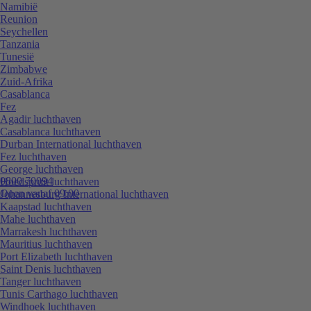
Namibië
Reunion
Seychellen
Tanzania
Tunesië
Zimbabwe
Zuid-Afrika
Casablanca
Fez
Agadir luchthaven
Casablanca luchthaven
Durban International luchthaven
Fez luchthaven
George luchthaven
0800 70094
Hoedspruit luchthaven
Open vanaf 09:00
Johannesburg International luchthaven
Kaapstad luchthaven
Mahe luchthaven
Marrakesh luchthaven
Mauritius luchthaven
Port Elizabeth luchthaven
Saint Denis luchthaven
Tanger luchthaven
Tunis Carthago luchthaven
Windhoek luchthaven