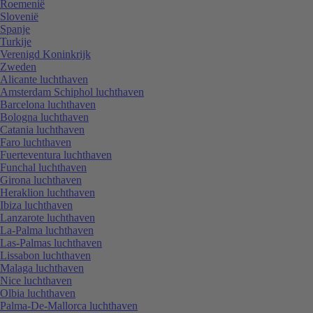
Roemenië
Slovenië
Spanje
Turkije
Verenigd Koninkrijk
Zweden
Alicante luchthaven
Amsterdam Schiphol luchthaven
Barcelona luchthaven
Bologna luchthaven
Catania luchthaven
Faro luchthaven
Fuerteventura luchthaven
Funchal luchthaven
Girona luchthaven
Heraklion luchthaven
Ibiza luchthaven
Lanzarote luchthaven
La-Palma luchthaven
Las-Palmas luchthaven
Lissabon luchthaven
Malaga luchthaven
Nice luchthaven
Olbia luchthaven
Palma-De-Mallorca luchthaven