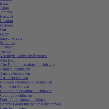
Israël
Japan
Jordanië
Koeweit
Libanon
Maleisië
Oman
Qatar
Saoedi-Arabië
Sri Lanka
Thailand
Turkije
Verenigde Arabische Emiraten
Abu Dabi
Abu Dhabi International luchthaven
Amman luchthaven
Antalya luchthaven
Aqaba luchthaven
Bangkok International luchthaven
Beiroet luchthaven
Colombo International luchthaven
Colombo luchthaven
Dubai International luchthaven
Istanbul Grand International luchthaven
Izmir luchthaven