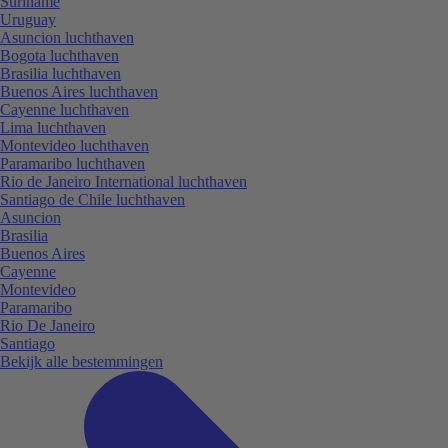
Suriname
Uruguay
Asuncion luchthaven
Bogota luchthaven
Brasilia luchthaven
Buenos Aires luchthaven
Cayenne luchthaven
Lima luchthaven
Montevideo luchthaven
Paramaribo luchthaven
Rio de Janeiro International luchthaven
Santiago de Chile luchthaven
Asuncion
Brasilia
Buenos Aires
Cayenne
Montevideo
Paramaribo
Rio De Janeiro
Santiago
Bekijk alle bestemmingen