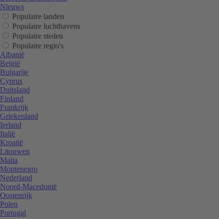
Nieuws
Populaire landen
Populaire luchthavens
Populaire steden
Populaire regio's
Albanië
België
Bulgarije
Cyprus
Duitsland
Finland
Frankrijk
Griekenland
Ierland
Italië
Kroatië
Litouwen
Malta
Montenegro
Nederland
Noord-Macedonië
Oostenrijk
Polen
Portugal