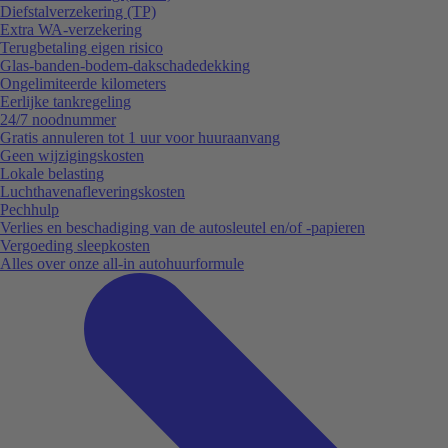
Diefstalverzekering (TP)
Extra WA-verzekering
Terugbetaling eigen risico
Glas-banden-bodem-dakschadedekking
Ongelimiteerde kilometers
Eerlijke tankregeling
24/7 noodnummer
Gratis annuleren tot 1 uur voor huuraanvang
Geen wijzigingskosten
Lokale belasting
Luchthavenafleveringskosten
Pechhulp
Verlies en beschadiging van de autosleutel en/of -papieren
Vergoeding sleepkosten
Alles over onze all-in autohuurformule