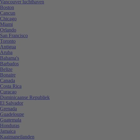
Vancouver luchthaven
Boston
Cancun
Chicago
Miami
Orlando
San Francisco
Toronto
Antigua
Aruba
Bahama's
Barbados
Belize
Bonaire
Canada
Costa Rica
Curaçao
Dominicaanse Republiek
El Salvador
Grenada
Guadeloupe
Guatemala
Honduras
Jamaica
Kaaimaneilanden