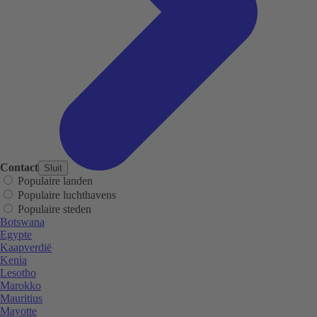
Contact
Sluit
Populaire landen
Populaire luchthavens
Populaire steden
Botswana
Egypte
Kaapverdië
Kenia
Lesotho
Marokko
Mauritius
Mayotte