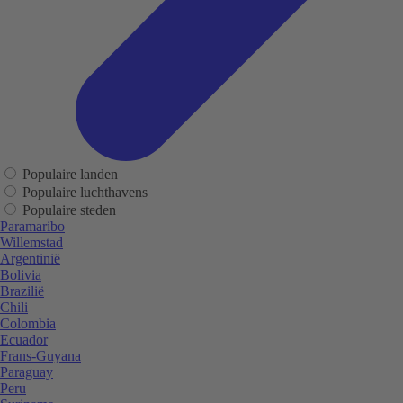
Populaire landen
Populaire luchthavens
Populaire steden
Paramaribo
Willemstad
Argentinië
Bolivia
Brazilië
Chili
Colombia
Ecuador
Frans-Guyana
Paraguay
Peru