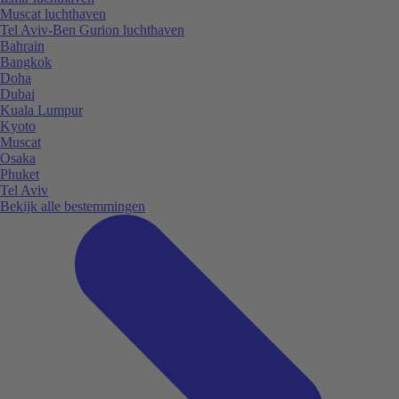
Muscat luchthaven
Tel Aviv-Ben Gurion luchthaven
Bahrain
Bangkok
Doha
Dubai
Kuala Lumpur
Kyoto
Muscat
Osaka
Phuket
Tel Aviv
Bekijk alle bestemmingen