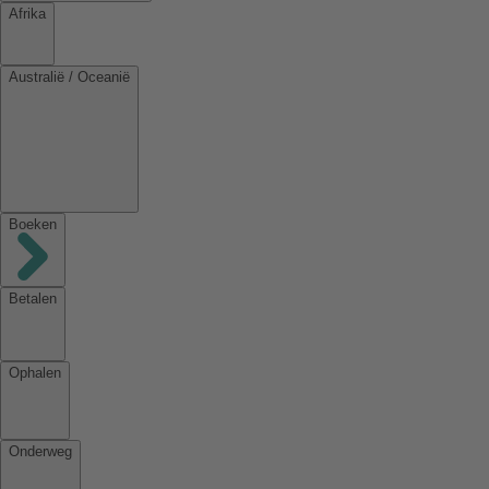
Afrika
Australië / Oceanië
Boeken
Betalen
Ophalen
Onderweg