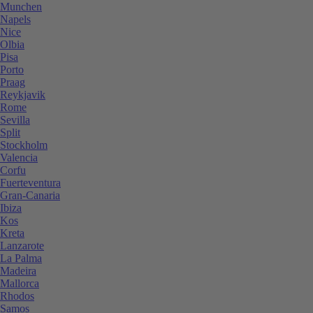
Munchen
Napels
Nice
Olbia
Pisa
Porto
Praag
Reykjavik
Rome
Sevilla
Split
Stockholm
Valencia
Corfu
Fuerteventura
Gran-Canaria
Ibiza
Kos
Kreta
Lanzarote
La Palma
Madeira
Mallorca
Rhodos
Samos