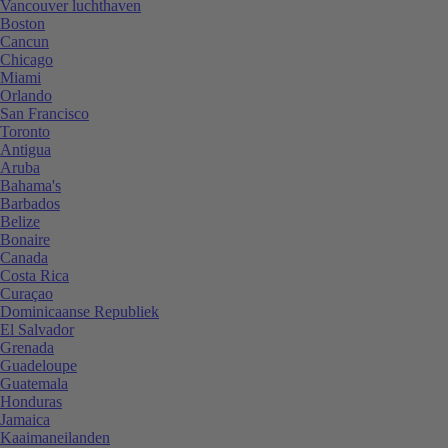
Vancouver luchthaven
Boston
Cancun
Chicago
Miami
Orlando
San Francisco
Toronto
Antigua
Aruba
Bahama's
Barbados
Belize
Bonaire
Canada
Costa Rica
Curaçao
Dominicaanse Republiek
El Salvador
Grenada
Guadeloupe
Guatemala
Honduras
Jamaica
Kaaimaneilanden