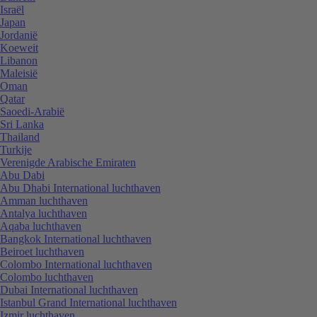
Israël
Japan
Jordanië
Koeweit
Libanon
Maleisië
Oman
Qatar
Saoedi-Arabië
Sri Lanka
Thailand
Turkije
Verenigde Arabische Emiraten
Abu Dabi
Abu Dhabi International luchthaven
Amman luchthaven
Antalya luchthaven
Aqaba luchthaven
Bangkok International luchthaven
Beiroet luchthaven
Colombo International luchthaven
Colombo luchthaven
Dubai International luchthaven
Istanbul Grand International luchthaven
Izmir luchthaven