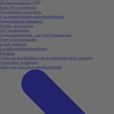
Diefstalverzekering (TP)
Extra WA-verzekering
Terugbetaling eigen risico
Glas-banden-bodem-dakschadedekking
Ongelimiteerde kilometers
Eerlijke tankregeling
24/7 noodnummer
Gratis annuleren tot 1 uur voor huuraanvang
Geen wijzigingskosten
Lokale belasting
Luchthavenafleveringskosten
Pechhulp
Verlies en beschadiging van de autosleutel en/of -papieren
Vergoeding sleepkosten
Alles over onze all-in autohuurformule