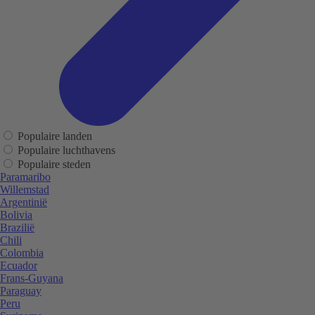
Populaire landen
Populaire luchthavens
Populaire steden
Paramaribo
Willemstad
Argentinië
Bolivia
Brazilië
Chili
Colombia
Ecuador
Frans-Guyana
Paraguay
Peru