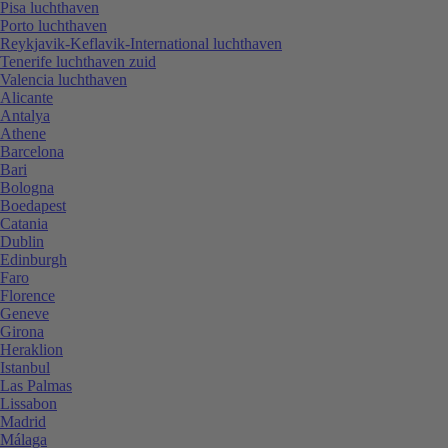
Pisa luchthaven
Porto luchthaven
Reykjavik-Keflavik-International luchthaven
Tenerife luchthaven zuid
Valencia luchthaven
Alicante
Antalya
Athene
Barcelona
Bari
Bologna
Boedapest
Catania
Dublin
Edinburgh
Faro
Florence
Geneve
Girona
Heraklion
Istanbul
Las Palmas
Lissabon
Madrid
Málaga