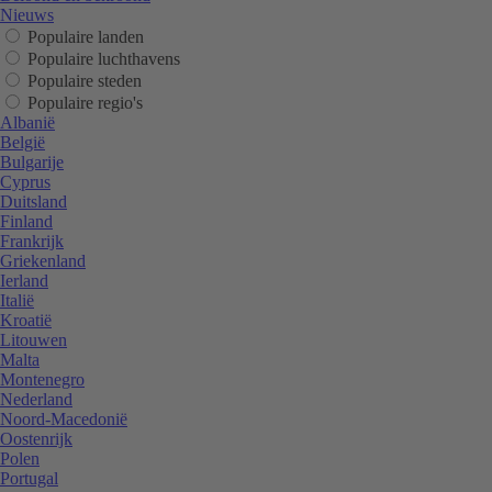
Nieuws
Populaire landen
Populaire luchthavens
Populaire steden
Populaire regio's
Albanië
België
Bulgarije
Cyprus
Duitsland
Finland
Frankrijk
Griekenland
Ierland
Italië
Kroatië
Litouwen
Malta
Montenegro
Nederland
Noord-Macedonië
Oostenrijk
Polen
Portugal