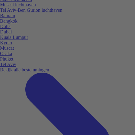
Muscat luchthaven
Tel Aviv-Ben Gurion luchthaven
Bahrain
Bangkok
Doha
Dubai
Kuala Lumpur
Kyoto
Muscat
Osaka
Phuket
Tel Aviv
Bekijk alle bestemmingen