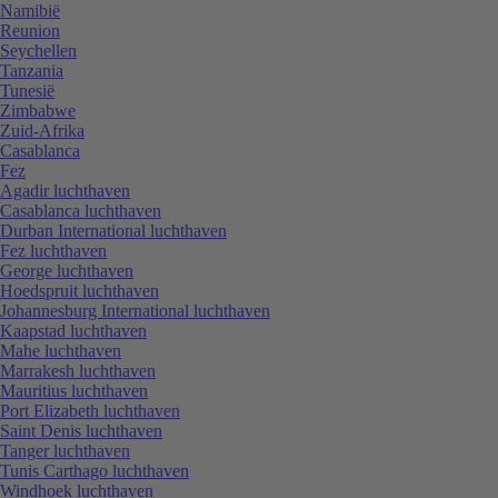
Namibië
Reunion
Seychellen
Tanzania
Tunesië
Zimbabwe
Zuid-Afrika
Casablanca
Fez
Agadir luchthaven
Casablanca luchthaven
Durban International luchthaven
Fez luchthaven
George luchthaven
Hoedspruit luchthaven
Johannesburg International luchthaven
Kaapstad luchthaven
Mahe luchthaven
Marrakesh luchthaven
Mauritius luchthaven
Port Elizabeth luchthaven
Saint Denis luchthaven
Tanger luchthaven
Tunis Carthago luchthaven
Windhoek luchthaven