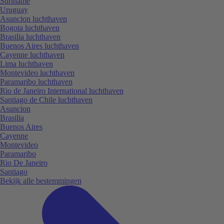
Suriname
Uruguay
Asuncion luchthaven
Bogota luchthaven
Brasilia luchthaven
Buenos Aires luchthaven
Cayenne luchthaven
Lima luchthaven
Montevideo luchthaven
Paramaribo luchthaven
Rio de Janeiro International luchthaven
Santiago de Chile luchthaven
Asuncion
Brasilia
Buenos Aires
Cayenne
Montevideo
Paramaribo
Rio De Janeiro
Santiago
Bekijk alle bestemmingen