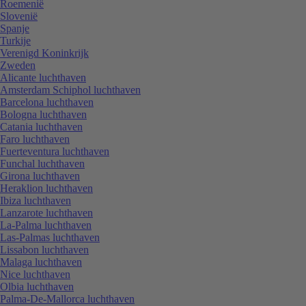
Roemenië
Slovenië
Spanje
Turkije
Verenigd Koninkrijk
Zweden
Alicante luchthaven
Amsterdam Schiphol luchthaven
Barcelona luchthaven
Bologna luchthaven
Catania luchthaven
Faro luchthaven
Fuerteventura luchthaven
Funchal luchthaven
Girona luchthaven
Heraklion luchthaven
Ibiza luchthaven
Lanzarote luchthaven
La-Palma luchthaven
Las-Palmas luchthaven
Lissabon luchthaven
Malaga luchthaven
Nice luchthaven
Olbia luchthaven
Palma-De-Mallorca luchthaven