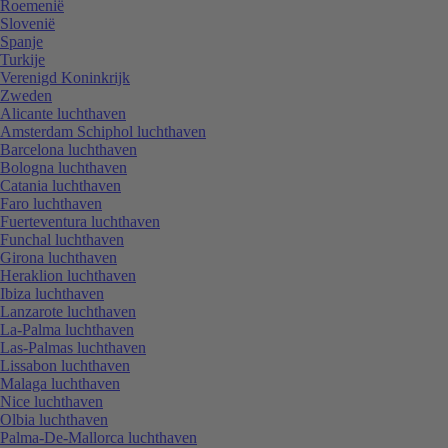
Roemenië
Slovenië
Spanje
Turkije
Verenigd Koninkrijk
Zweden
Alicante luchthaven
Amsterdam Schiphol luchthaven
Barcelona luchthaven
Bologna luchthaven
Catania luchthaven
Faro luchthaven
Fuerteventura luchthaven
Funchal luchthaven
Girona luchthaven
Heraklion luchthaven
Ibiza luchthaven
Lanzarote luchthaven
La-Palma luchthaven
Las-Palmas luchthaven
Lissabon luchthaven
Malaga luchthaven
Nice luchthaven
Olbia luchthaven
Palma-De-Mallorca luchthaven