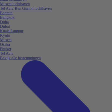
Muscat luchthaven
Tel Aviv-Ben Gurion luchthaven
Bahrain
Bangkok
Doha
Dubai
Kuala Lumpur
Kyoto
Muscat
Osaka
Phuket
Tel Aviv
Bekijk alle bestemmingen