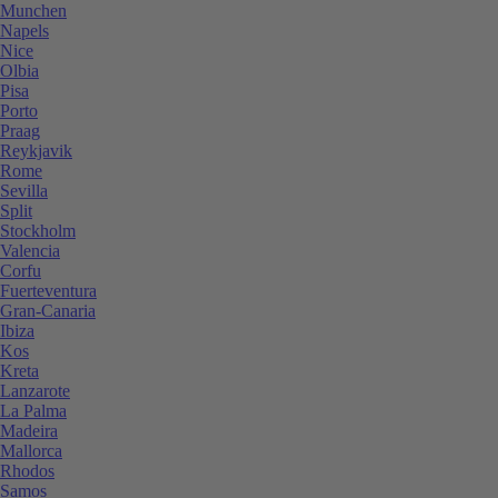
Munchen
Napels
Nice
Olbia
Pisa
Porto
Praag
Reykjavik
Rome
Sevilla
Split
Stockholm
Valencia
Corfu
Fuerteventura
Gran-Canaria
Ibiza
Kos
Kreta
Lanzarote
La Palma
Madeira
Mallorca
Rhodos
Samos