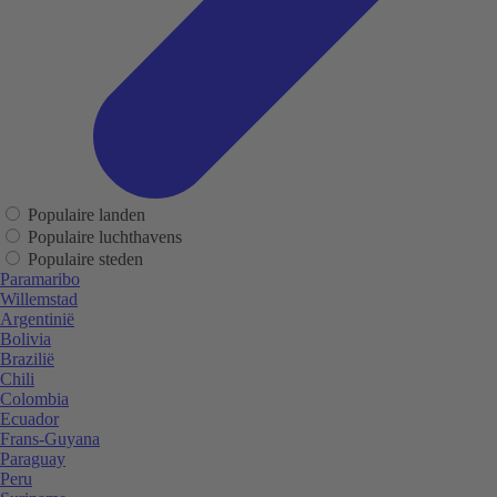
Populaire landen
Populaire luchthavens
Populaire steden
Paramaribo
Willemstad
Argentinië
Bolivia
Brazilië
Chili
Colombia
Ecuador
Frans-Guyana
Paraguay
Peru