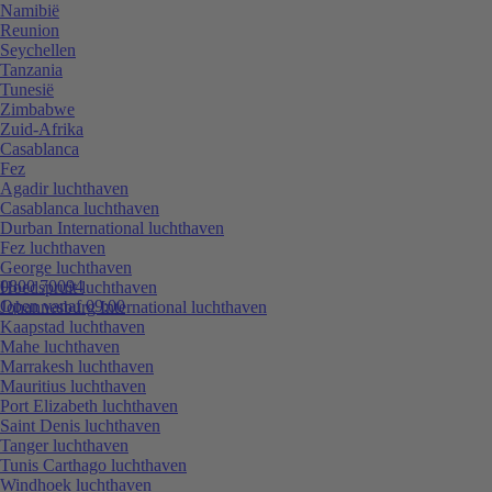
Namibië
Reunion
Seychellen
Tanzania
Tunesië
Zimbabwe
Zuid-Afrika
Casablanca
Fez
Agadir luchthaven
Casablanca luchthaven
Durban International luchthaven
Fez luchthaven
George luchthaven
0800 70094
Hoedspruit luchthaven
Open vanaf 09:00
Johannesburg International luchthaven
Kaapstad luchthaven
Mahe luchthaven
Marrakesh luchthaven
Mauritius luchthaven
Port Elizabeth luchthaven
Saint Denis luchthaven
Tanger luchthaven
Tunis Carthago luchthaven
Windhoek luchthaven