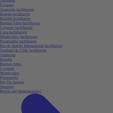
Suriname
Uruguay
Asuncion luchthaven
Bogota luchthaven
Brasilia luchthaven
Buenos Aires luchthaven
Cayenne luchthaven
Lima luchthaven
Montevideo luchthaven
Paramaribo luchthaven
Rio de Janeiro International luchthaven
Santiago de Chile luchthaven
Asuncion
Brasilia
Buenos Aires
Cayenne
Montevideo
Paramaribo
Rio De Janeiro
Santiago
Bekijk alle bestemmingen