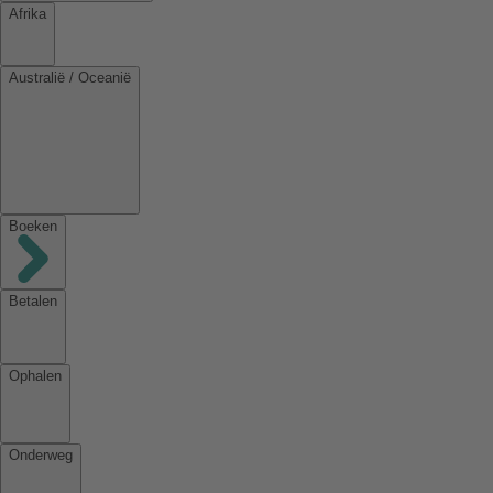
Afrika
Australië / Oceanië
Boeken
Betalen
Ophalen
Onderweg