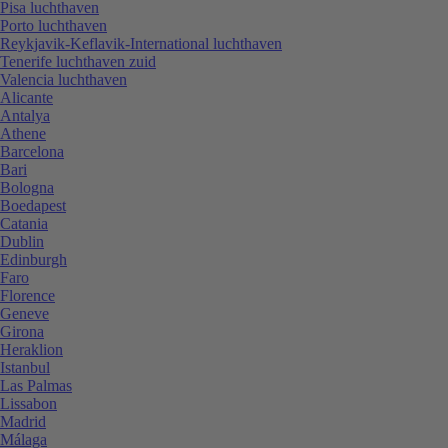
Pisa luchthaven
Porto luchthaven
Reykjavik-Keflavik-International luchthaven
Tenerife luchthaven zuid
Valencia luchthaven
Alicante
Antalya
Athene
Barcelona
Bari
Bologna
Boedapest
Catania
Dublin
Edinburgh
Faro
Florence
Geneve
Girona
Heraklion
Istanbul
Las Palmas
Lissabon
Madrid
Málaga