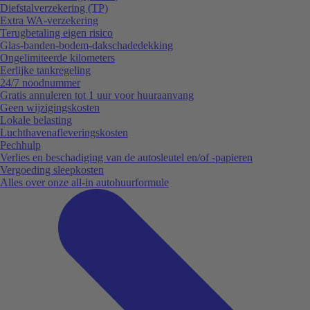
Diefstalverzekering (TP)
Extra WA-verzekering
Terugbetaling eigen risico
Glas-banden-bodem-dakschadedekking
Ongelimiteerde kilometers
Eerlijke tankregeling
24/7 noodnummer
Gratis annuleren tot 1 uur voor huuraanvang
Geen wijzigingskosten
Lokale belasting
Luchthavenafleveringskosten
Pechhulp
Verlies en beschadiging van de autosleutel en/of -papieren
Vergoeding sleepkosten
Alles over onze all-in autohuurformule