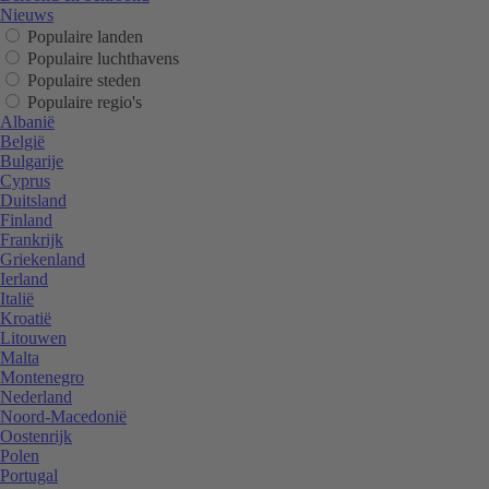
Nieuws
Populaire landen
Populaire luchthavens
Populaire steden
Populaire regio's
Albanië
België
Bulgarije
Cyprus
Duitsland
Finland
Frankrijk
Griekenland
Ierland
Italië
Kroatië
Litouwen
Malta
Montenegro
Nederland
Noord-Macedonië
Oostenrijk
Polen
Portugal