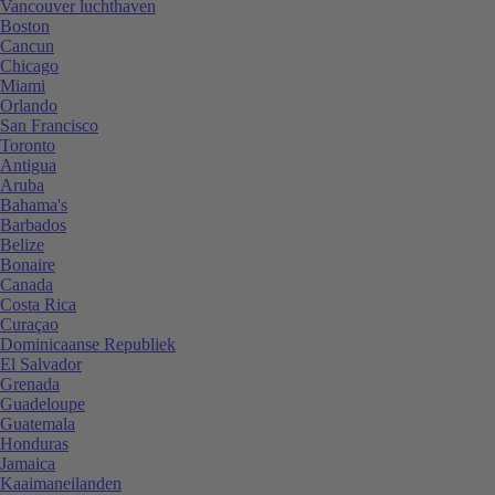
Vancouver luchthaven
Boston
Cancun
Chicago
Miami
Orlando
San Francisco
Toronto
Antigua
Aruba
Bahama's
Barbados
Belize
Bonaire
Canada
Costa Rica
Curaçao
Dominicaanse Republiek
El Salvador
Grenada
Guadeloupe
Guatemala
Honduras
Jamaica
Kaaimaneilanden