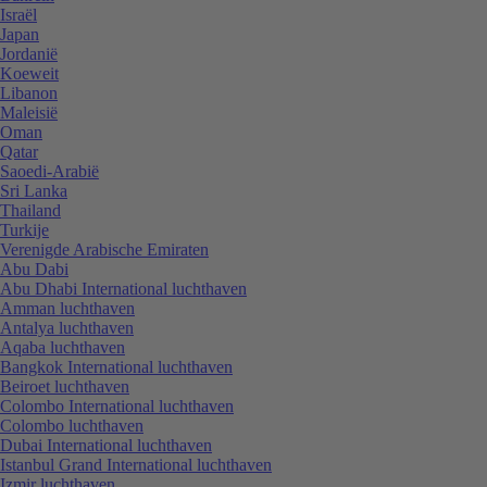
Israël
Japan
Jordanië
Koeweit
Libanon
Maleisië
Oman
Qatar
Saoedi-Arabië
Sri Lanka
Thailand
Turkije
Verenigde Arabische Emiraten
Abu Dabi
Abu Dhabi International luchthaven
Amman luchthaven
Antalya luchthaven
Aqaba luchthaven
Bangkok International luchthaven
Beiroet luchthaven
Colombo International luchthaven
Colombo luchthaven
Dubai International luchthaven
Istanbul Grand International luchthaven
Izmir luchthaven