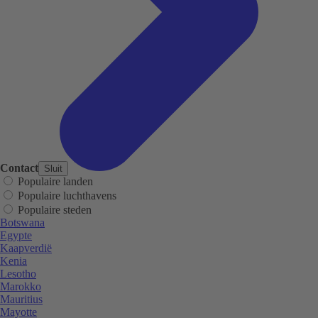
Contact
Sluit
Populaire landen
Populaire luchthavens
Populaire steden
Botswana
Egypte
Kaapverdië
Kenia
Lesotho
Marokko
Mauritius
Mayotte