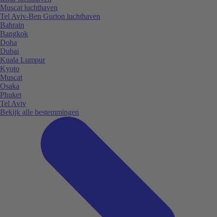
Muscat luchthaven
Tel Aviv-Ben Gurion luchthaven
Bahrain
Bangkok
Doha
Dubai
Kuala Lumpur
Kyoto
Muscat
Osaka
Phuket
Tel Aviv
Bekijk alle bestemmingen