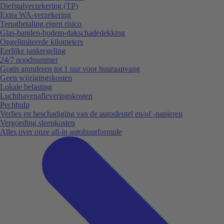
Diefstalverzekering (TP)
Extra WA-verzekering
Terugbetaling eigen risico
Glas-banden-bodem-dakschadedekking
Ongelimiteerde kilometers
Eerlijke tankregeling
24/7 noodnummer
Gratis annuleren tot 1 uur voor huuraanvang
Geen wijzigingskosten
Lokale belasting
Luchthavenafleveringskosten
Pechhulp
Verlies en beschadiging van de autosleutel en/of -papieren
Vergoeding sleepkosten
Alles over onze all-in autohuurformule