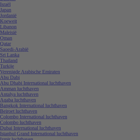
Israël
Japan
Jordanië
Koeweit
Libanon
Maleisië
Oman
Qatar
Saoedi-Arabië
Sri Lanka
Thailand
Turkije
Verenigde Arabische Emiraten
Abu Dabi
Abu Dhabi International luchthaven
Amman luchthaven
Antalya luchthaven
Aqaba luchthaven
Bangkok International luchthaven
Beiroet luchthaven
Colombo International luchthaven
Colombo luchthaven
Dubai International luchthaven
Istanbul Grand International luchthaven
Izmir luchthaven