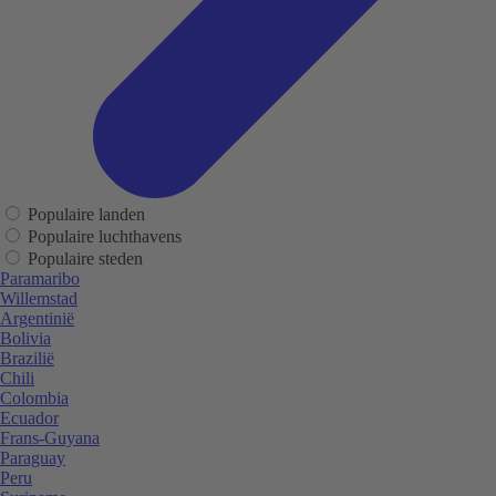
Populaire landen
Populaire luchthavens
Populaire steden
Paramaribo
Willemstad
Argentinië
Bolivia
Brazilië
Chili
Colombia
Ecuador
Frans-Guyana
Paraguay
Peru