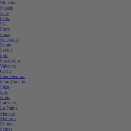
Munchen
Napels
Nice
Olbia
Pisa
Porto
Praag
Reykjavik
Rome
Sevilla
Split
Stockholm
Valencia
Corfu
Fuerteventura
Gran-Canaria
Ibiza
Kos
Kreta
Lanzarote
La Palma
Madeira
Mallorca
Rhodos
Samos