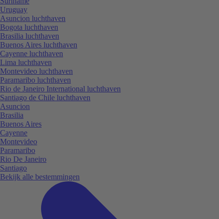
Suriname
Uruguay
Asuncion luchthaven
Bogota luchthaven
Brasilia luchthaven
Buenos Aires luchthaven
Cayenne luchthaven
Lima luchthaven
Montevideo luchthaven
Paramaribo luchthaven
Rio de Janeiro International luchthaven
Santiago de Chile luchthaven
Asuncion
Brasilia
Buenos Aires
Cayenne
Montevideo
Paramaribo
Rio De Janeiro
Santiago
Bekijk alle bestemmingen