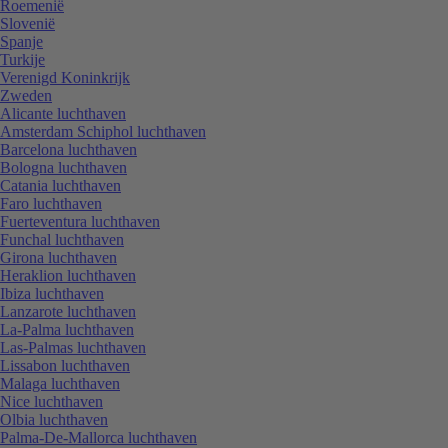
Roemenië
Slovenië
Spanje
Turkije
Verenigd Koninkrijk
Zweden
Alicante luchthaven
Amsterdam Schiphol luchthaven
Barcelona luchthaven
Bologna luchthaven
Catania luchthaven
Faro luchthaven
Fuerteventura luchthaven
Funchal luchthaven
Girona luchthaven
Heraklion luchthaven
Ibiza luchthaven
Lanzarote luchthaven
La-Palma luchthaven
Las-Palmas luchthaven
Lissabon luchthaven
Malaga luchthaven
Nice luchthaven
Olbia luchthaven
Palma-De-Mallorca luchthaven