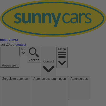
0800 70094
Tot 20:00
contact
NL
Menu
Zoeken
Contact
Reserveren
Zorgeloze autohuur
Autohuurbestemmingen
Autohuurtips