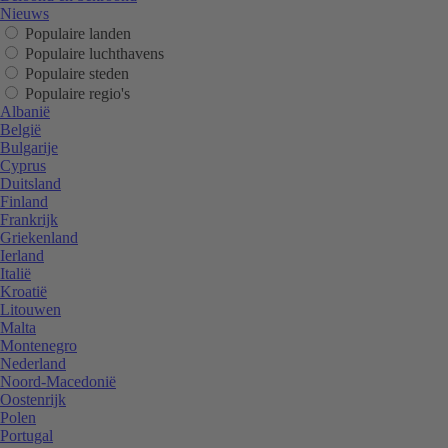
Nieuws
Populaire landen
Populaire luchthavens
Populaire steden
Populaire regio's
Albanië
België
Bulgarije
Cyprus
Duitsland
Finland
Frankrijk
Griekenland
Ierland
Italië
Kroatië
Litouwen
Malta
Montenegro
Nederland
Noord-Macedonië
Oostenrijk
Polen
Portugal