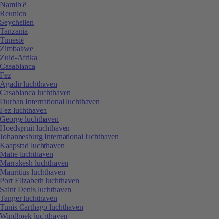
Namibië
Reunion
Seychellen
Tanzania
Tunesië
Zimbabwe
Zuid-Afrika
Casablanca
Fez
Agadir luchthaven
Casablanca luchthaven
Durban International luchthaven
Fez luchthaven
George luchthaven
Hoedspruit luchthaven
Johannesburg International luchthaven
Kaapstad luchthaven
Mahe luchthaven
Marrakesh luchthaven
Mauritius luchthaven
Port Elizabeth luchthaven
Saint Denis luchthaven
Tanger luchthaven
Tunis Carthago luchthaven
Windhoek luchthaven