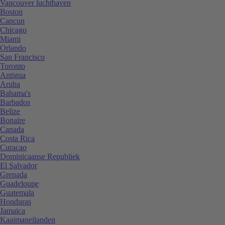
Vancouver luchthaven
Boston
Cancun
Chicago
Miami
Orlando
San Francisco
Toronto
Antigua
Aruba
Bahama's
Barbados
Belize
Bonaire
Canada
Costa Rica
Curaçao
Dominicaanse Republiek
El Salvador
Grenada
Guadeloupe
Guatemala
Honduras
Jamaica
Kaaimaneilanden