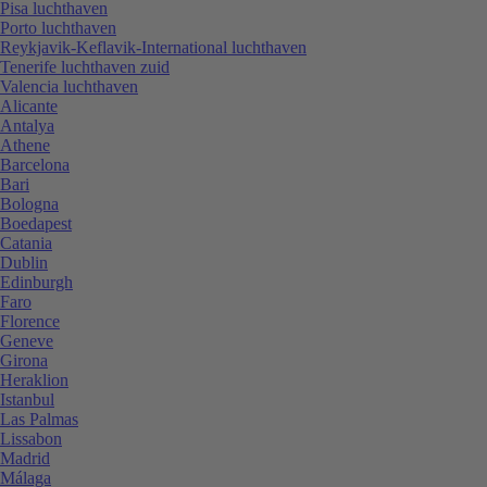
Pisa luchthaven
Porto luchthaven
Reykjavik-Keflavik-International luchthaven
Tenerife luchthaven zuid
Valencia luchthaven
Alicante
Antalya
Athene
Barcelona
Bari
Bologna
Boedapest
Catania
Dublin
Edinburgh
Faro
Florence
Geneve
Girona
Heraklion
Istanbul
Las Palmas
Lissabon
Madrid
Málaga