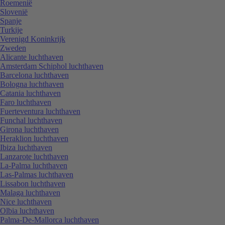
Roemenië
Slovenië
Spanje
Turkije
Verenigd Koninkrijk
Zweden
Alicante luchthaven
Amsterdam Schiphol luchthaven
Barcelona luchthaven
Bologna luchthaven
Catania luchthaven
Faro luchthaven
Fuerteventura luchthaven
Funchal luchthaven
Girona luchthaven
Heraklion luchthaven
Ibiza luchthaven
Lanzarote luchthaven
La-Palma luchthaven
Las-Palmas luchthaven
Lissabon luchthaven
Malaga luchthaven
Nice luchthaven
Olbia luchthaven
Palma-De-Mallorca luchthaven