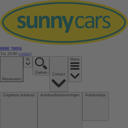
0800 70094
Tot 20:00
contact
NL
Menu
Zoeken
Contact
Reserveren
Zorgeloze autohuur
Autohuurbestemmingen
Autohuurtips