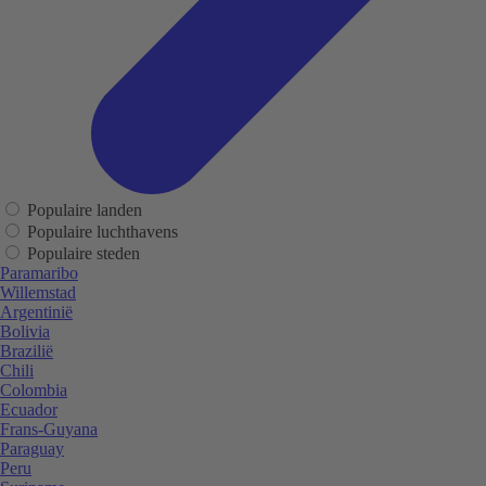
Populaire landen
Populaire luchthavens
Populaire steden
Paramaribo
Willemstad
Argentinië
Bolivia
Brazilië
Chili
Colombia
Ecuador
Frans-Guyana
Paraguay
Peru