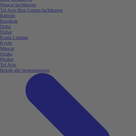
Muscat luchthaven
Tel Aviv-Ben Gurion luchthaven
Bahrain
Bangkok
Doha
Dubai
Kuala Lumpur
Kyoto
Muscat
Osaka
Phuket
Tel Aviv
Bekijk alle bestemmingen