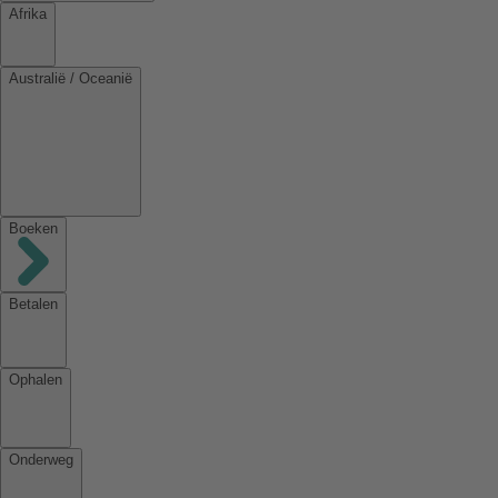
Afrika
Australië / Oceanië
Boeken
Betalen
Ophalen
Onderweg