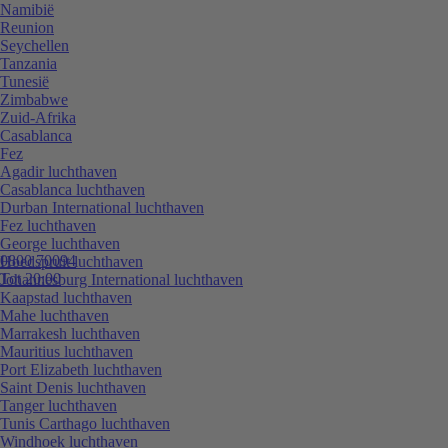
Namibië
Reunion
Seychellen
Tanzania
Tunesië
Zimbabwe
Zuid-Afrika
Casablanca
Fez
Agadir luchthaven
Casablanca luchthaven
Durban International luchthaven
Fez luchthaven
George luchthaven
0800 70094
Hoedspruit luchthaven
Tot 20:00
Johannesburg International luchthaven
Kaapstad luchthaven
Mahe luchthaven
Marrakesh luchthaven
Mauritius luchthaven
Port Elizabeth luchthaven
Saint Denis luchthaven
Tanger luchthaven
Tunis Carthago luchthaven
Windhoek luchthaven