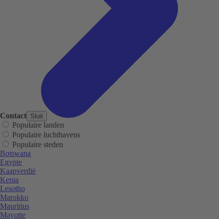
Contact
Sluit
Populaire landen
Populaire luchthavens
Populaire steden
Botswana
Egypte
Kaapverdië
Kenia
Lesotho
Marokko
Mauritius
Mayotte