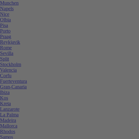
Munchen
Napels
Nice
Olbia
Pisa
Porto
Praag
Reykjavik
Rome
Sevilla
Split
Stockholm
Valencia
Corfu
Fuerteventura
Gran-Canaria
Ibiza
Kos
Kreta
Lanzarote
La Palma
Madeira
Mallorca
Rhodos
Samos