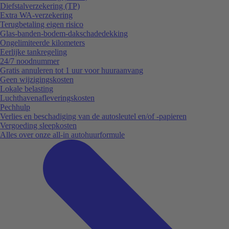
Diefstalverzekering (TP)
Extra WA-verzekering
Terugbetaling eigen risico
Glas-banden-bodem-dakschadedekking
Ongelimiteerde kilometers
Eerlijke tankregeling
24/7 noodnummer
Gratis annuleren tot 1 uur voor huuraanvang
Geen wijzigingskosten
Lokale belasting
Luchthavenafleveringskosten
Pechhulp
Verlies en beschadiging van de autosleutel en/of -papieren
Vergoeding sleepkosten
Alles over onze all-in autohuurformule