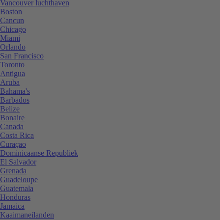
Vancouver luchthaven
Boston
Cancun
Chicago
Miami
Orlando
San Francisco
Toronto
Antigua
Aruba
Bahama's
Barbados
Belize
Bonaire
Canada
Costa Rica
Curaçao
Dominicaanse Republiek
El Salvador
Grenada
Guadeloupe
Guatemala
Honduras
Jamaica
Kaaimaneilanden