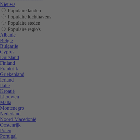
Nieuws
Populaire landen
Populaire luchthavens
Populaire steden
Populaire regio's
Albanië
België
Bulgarije
Cyprus
Duitsland
Finland
Frankrijk
Griekenland
Ierland
Italië
Kroatië
Litouwen
Malta
Montenegro
Nederland
Noord-Macedonië
Oostenrijk
Polen
Portugal