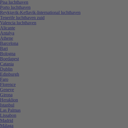
Pisa luchthaven
Porto luchthaven
Reykjavik-Keflavik-International luchthaven
Tenerife luchthaven zuid
Valencia luchthaven
Alicante
Antalya
Athene
Barcelona
Bari
Bologna
Boedapest
Catania
Dublin
Edinburgh
Faro
Florence
Geneve
Girona
Heraklion
Istanbul
Las Palmas
Lissabon
Madrid
Málaga