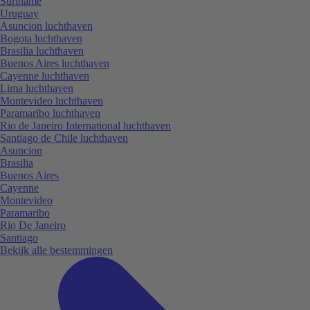
Suriname
Uruguay
Asuncion luchthaven
Bogota luchthaven
Brasilia luchthaven
Buenos Aires luchthaven
Cayenne luchthaven
Lima luchthaven
Montevideo luchthaven
Paramaribo luchthaven
Rio de Janeiro International luchthaven
Santiago de Chile luchthaven
Asuncion
Brasilia
Buenos Aires
Cayenne
Montevideo
Paramaribo
Rio De Janeiro
Santiago
Bekijk alle bestemmingen