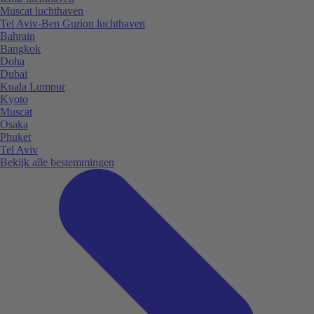
Muscat luchthaven
Tel Aviv-Ben Gurion luchthaven
Bahrain
Bangkok
Doha
Dubai
Kuala Lumpur
Kyoto
Muscat
Osaka
Phuket
Tel Aviv
Bekijk alle bestemmingen