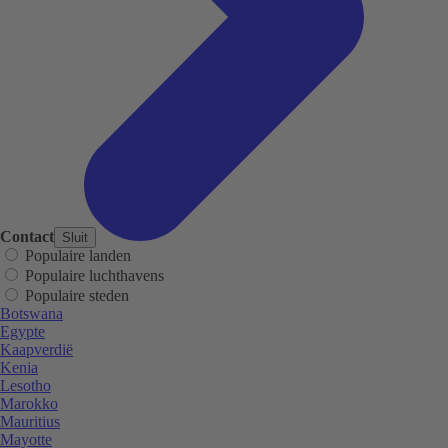
Contact
Sluit
Populaire landen
Populaire luchthavens
Populaire steden
Botswana
Egypte
Kaapverdië
Kenia
Lesotho
Marokko
Mauritius
Mayotte