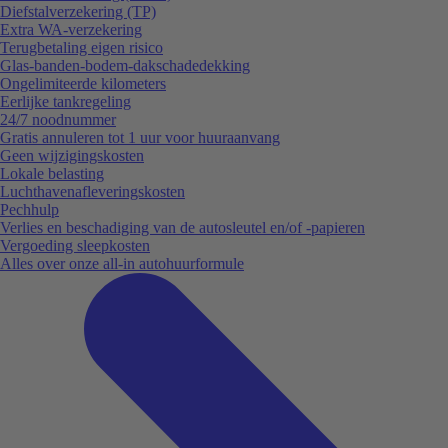
Diefstalverzekering (TP)
Extra WA-verzekering
Terugbetaling eigen risico
Glas-banden-bodem-dakschadedekking
Ongelimiteerde kilometers
Eerlijke tankregeling
24/7 noodnummer
Gratis annuleren tot 1 uur voor huuraanvang
Geen wijzigingskosten
Lokale belasting
Luchthavenafleveringskosten
Pechhulp
Verlies en beschadiging van de autosleutel en/of -papieren
Vergoeding sleepkosten
Alles over onze all-in autohuurformule