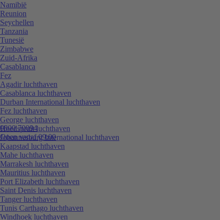
Namibië
Reunion
Seychellen
Tanzania
Tunesië
Zimbabwe
Zuid-Afrika
Casablanca
Fez
Agadir luchthaven
Casablanca luchthaven
Durban International luchthaven
Fez luchthaven
George luchthaven
0800 70094
Hoedspruit luchthaven
Open vanaf 09:00
Johannesburg International luchthaven
Kaapstad luchthaven
Mahe luchthaven
Marrakesh luchthaven
Mauritius luchthaven
Port Elizabeth luchthaven
Saint Denis luchthaven
Tanger luchthaven
Tunis Carthago luchthaven
Windhoek luchthaven