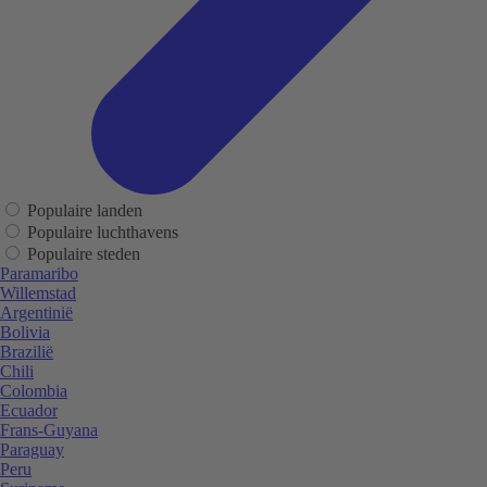
Populaire landen
Populaire luchthavens
Populaire steden
Paramaribo
Willemstad
Argentinië
Bolivia
Brazilië
Chili
Colombia
Ecuador
Frans-Guyana
Paraguay
Peru