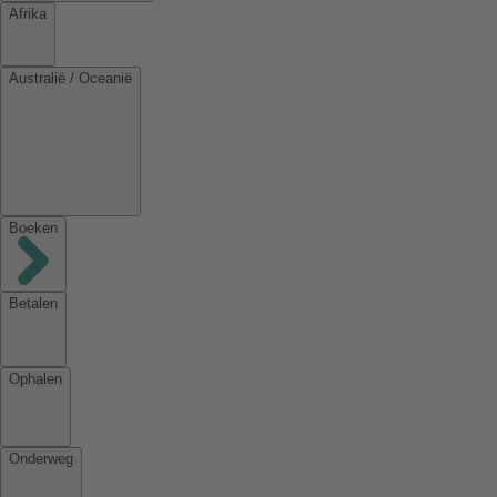
Afrika
Australië / Oceanië
Boeken
Betalen
Ophalen
Onderweg