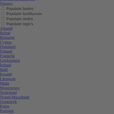
Nieuws
Populaire landen
Populaire luchthavens
Populaire steden
Populaire regio's
Albanië
België
Bulgarije
Cyprus
Duitsland
Finland
Frankrijk
Griekenland
Ierland
Italië
Kroatië
Litouwen
Malta
Montenegro
Nederland
Noord-Macedonië
Oostenrijk
Polen
Portugal