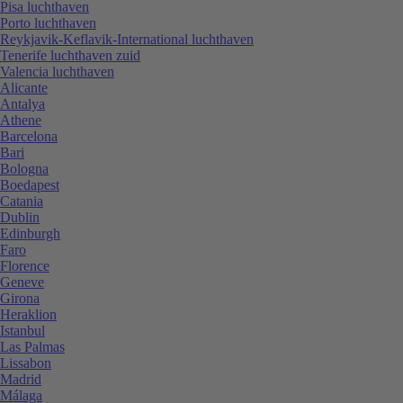
Pisa luchthaven
Porto luchthaven
Reykjavik-Keflavik-International luchthaven
Tenerife luchthaven zuid
Valencia luchthaven
Alicante
Antalya
Athene
Barcelona
Bari
Bologna
Boedapest
Catania
Dublin
Edinburgh
Faro
Florence
Geneve
Girona
Heraklion
Istanbul
Las Palmas
Lissabon
Madrid
Málaga