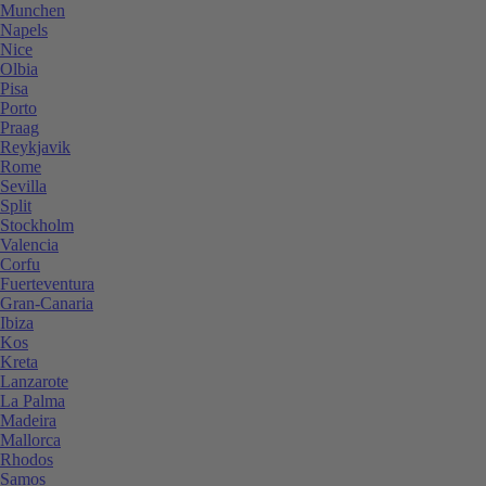
Munchen
Napels
Nice
Olbia
Pisa
Porto
Praag
Reykjavik
Rome
Sevilla
Split
Stockholm
Valencia
Corfu
Fuerteventura
Gran-Canaria
Ibiza
Kos
Kreta
Lanzarote
La Palma
Madeira
Mallorca
Rhodos
Samos