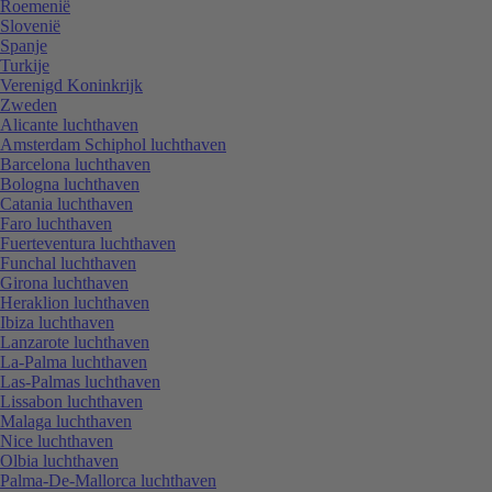
Roemenië
Slovenië
Spanje
Turkije
Verenigd Koninkrijk
Zweden
Alicante luchthaven
Amsterdam Schiphol luchthaven
Barcelona luchthaven
Bologna luchthaven
Catania luchthaven
Faro luchthaven
Fuerteventura luchthaven
Funchal luchthaven
Girona luchthaven
Heraklion luchthaven
Ibiza luchthaven
Lanzarote luchthaven
La-Palma luchthaven
Las-Palmas luchthaven
Lissabon luchthaven
Malaga luchthaven
Nice luchthaven
Olbia luchthaven
Palma-De-Mallorca luchthaven