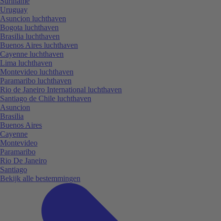
Suriname
Uruguay
Asuncion luchthaven
Bogota luchthaven
Brasilia luchthaven
Buenos Aires luchthaven
Cayenne luchthaven
Lima luchthaven
Montevideo luchthaven
Paramaribo luchthaven
Rio de Janeiro International luchthaven
Santiago de Chile luchthaven
Asuncion
Brasilia
Buenos Aires
Cayenne
Montevideo
Paramaribo
Rio De Janeiro
Santiago
Bekijk alle bestemmingen