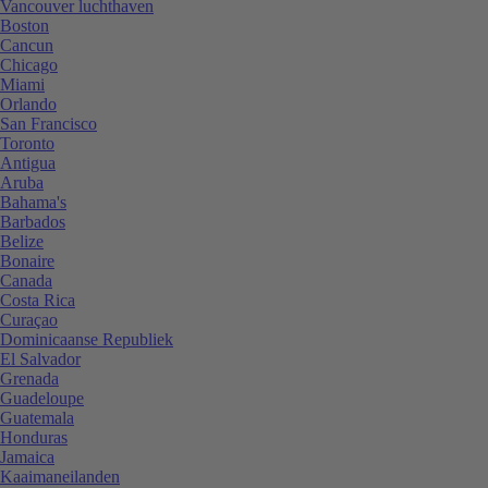
Vancouver luchthaven
Boston
Cancun
Chicago
Miami
Orlando
San Francisco
Toronto
Antigua
Aruba
Bahama's
Barbados
Belize
Bonaire
Canada
Costa Rica
Curaçao
Dominicaanse Republiek
El Salvador
Grenada
Guadeloupe
Guatemala
Honduras
Jamaica
Kaaimaneilanden