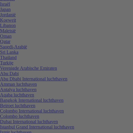
Israël
Japan
Jordanië
Koeweit
Libanon
Maleisië
Oman
Qatar
Saoedi-Arabië
Sri Lanka
Thailand
Turkije
Verenigde Arabische Emiraten
Abu Dabi
Abu Dhabi International luchthaven
Amman luchthaven
Antalya luchthaven
Aqaba luchthaven
Bangkok International luchthaven
Beiroet luchthaven
Colombo International luchthaven
Colombo luchthaven
Dubai International luchthaven
Istanbul Grand International luchthaven
Izmir luchthaven