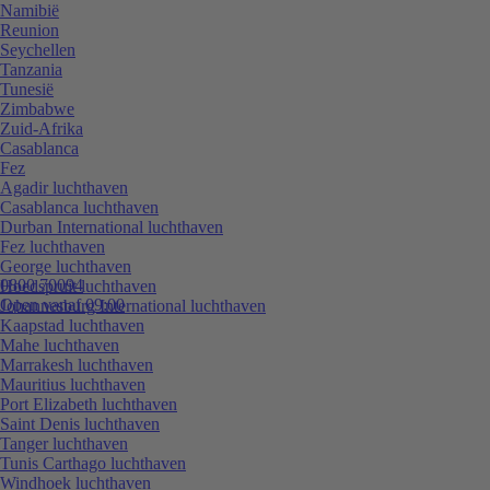
Namibië
Reunion
Seychellen
Tanzania
Tunesië
Zimbabwe
Zuid-Afrika
Casablanca
Fez
Agadir luchthaven
Casablanca luchthaven
Durban International luchthaven
Fez luchthaven
George luchthaven
0800 70094
Hoedspruit luchthaven
Open vanaf 09:00
Johannesburg International luchthaven
Kaapstad luchthaven
Mahe luchthaven
Marrakesh luchthaven
Mauritius luchthaven
Port Elizabeth luchthaven
Saint Denis luchthaven
Tanger luchthaven
Tunis Carthago luchthaven
Windhoek luchthaven