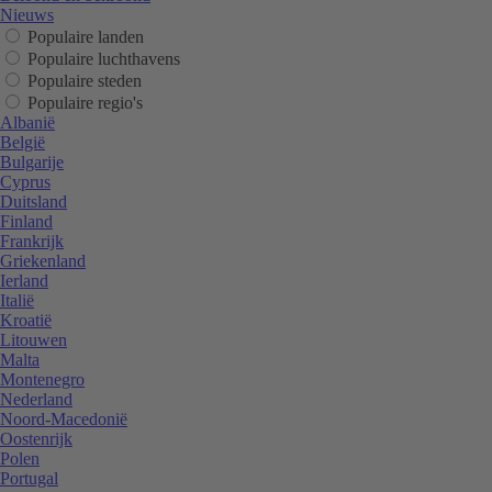
Nieuws
Populaire landen
Populaire luchthavens
Populaire steden
Populaire regio's
Albanië
België
Bulgarije
Cyprus
Duitsland
Finland
Frankrijk
Griekenland
Ierland
Italië
Kroatië
Litouwen
Malta
Montenegro
Nederland
Noord-Macedonië
Oostenrijk
Polen
Portugal