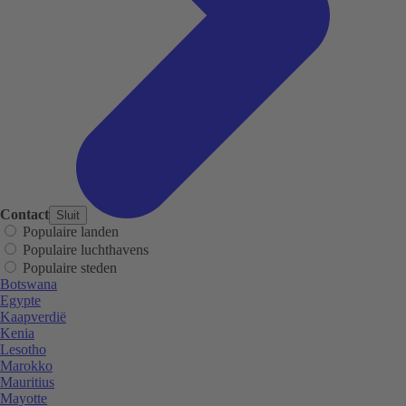
Contact
Sluit
Populaire landen
Populaire luchthavens
Populaire steden
Botswana
Egypte
Kaapverdië
Kenia
Lesotho
Marokko
Mauritius
Mayotte