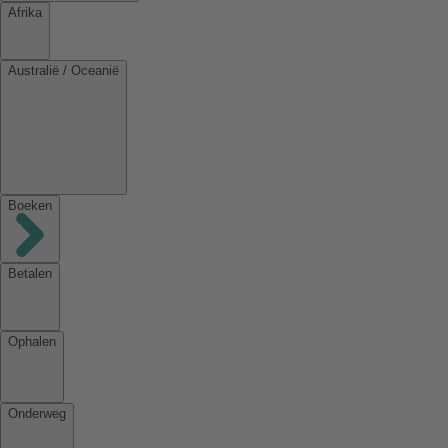
Afrika
Australië / Oceanië
Boeken
Betalen
Ophalen
Onderweg