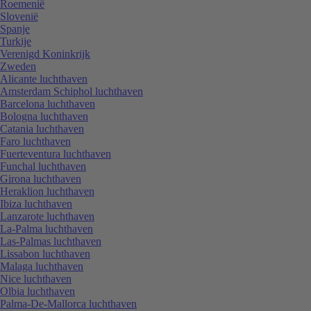
Roemenië
Slovenië
Spanje
Turkije
Verenigd Koninkrijk
Zweden
Alicante luchthaven
Amsterdam Schiphol luchthaven
Barcelona luchthaven
Bologna luchthaven
Catania luchthaven
Faro luchthaven
Fuerteventura luchthaven
Funchal luchthaven
Girona luchthaven
Heraklion luchthaven
Ibiza luchthaven
Lanzarote luchthaven
La-Palma luchthaven
Las-Palmas luchthaven
Lissabon luchthaven
Malaga luchthaven
Nice luchthaven
Olbia luchthaven
Palma-De-Mallorca luchthaven