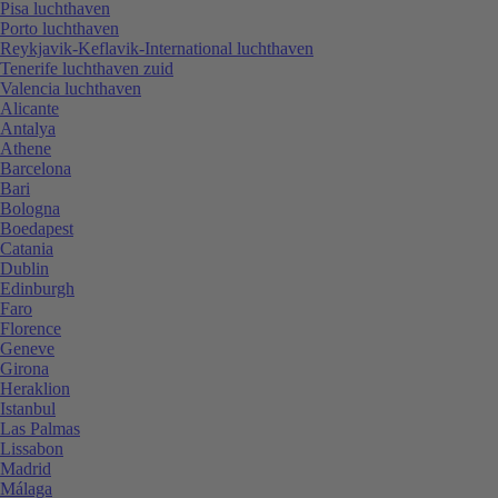
Pisa luchthaven
Porto luchthaven
Reykjavik-Keflavik-International luchthaven
Tenerife luchthaven zuid
Valencia luchthaven
Alicante
Antalya
Athene
Barcelona
Bari
Bologna
Boedapest
Catania
Dublin
Edinburgh
Faro
Florence
Geneve
Girona
Heraklion
Istanbul
Las Palmas
Lissabon
Madrid
Málaga