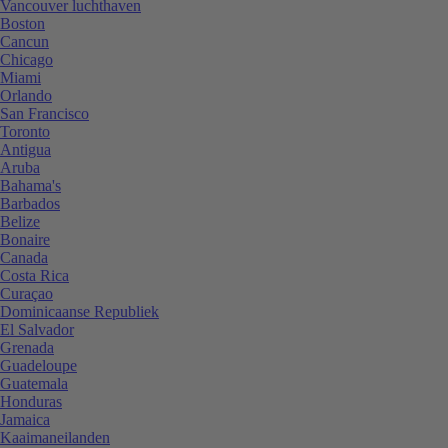
Vancouver luchthaven
Boston
Cancun
Chicago
Miami
Orlando
San Francisco
Toronto
Antigua
Aruba
Bahama's
Barbados
Belize
Bonaire
Canada
Costa Rica
Curaçao
Dominicaanse Republiek
El Salvador
Grenada
Guadeloupe
Guatemala
Honduras
Jamaica
Kaaimaneilanden