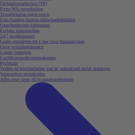
Diefstalverzekering (TP)
Extra WA-verzekering
Terugbetaling eigen risico
Glas-banden-bodem-dakschadedekking
Ongelimiteerde kilometers
Eerlijke tankregeling
24/7 noodnummer
Gratis annuleren tot 1 uur voor huuraanvang
Geen wijzigingskosten
Lokale belasting
Luchthavenafleveringskosten
Pechhulp
Verlies en beschadiging van de autosleutel en/of -papieren
Vergoeding sleepkosten
Alles over onze all-in autohuurformule