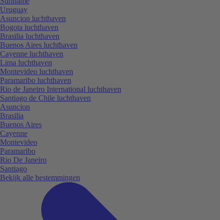
Suriname
Uruguay
Asuncion luchthaven
Bogota luchthaven
Brasilia luchthaven
Buenos Aires luchthaven
Cayenne luchthaven
Lima luchthaven
Montevideo luchthaven
Paramaribo luchthaven
Rio de Janeiro International luchthaven
Santiago de Chile luchthaven
Asuncion
Brasilia
Buenos Aires
Cayenne
Montevideo
Paramaribo
Rio De Janeiro
Santiago
Bekijk alle bestemmingen