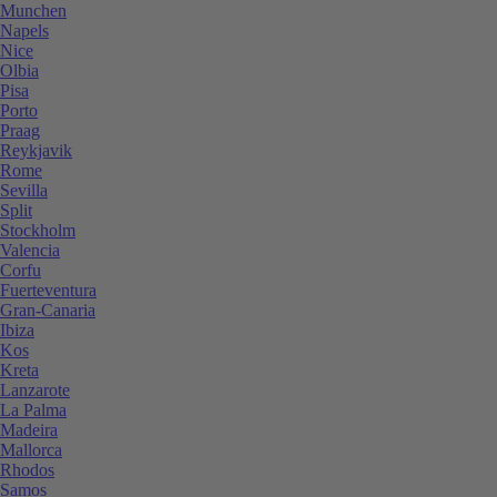
Munchen
Napels
Nice
Olbia
Pisa
Porto
Praag
Reykjavik
Rome
Sevilla
Split
Stockholm
Valencia
Corfu
Fuerteventura
Gran-Canaria
Ibiza
Kos
Kreta
Lanzarote
La Palma
Madeira
Mallorca
Rhodos
Samos