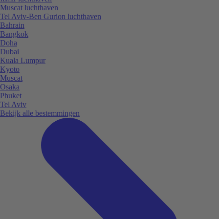
Muscat luchthaven
Tel Aviv-Ben Gurion luchthaven
Bahrain
Bangkok
Doha
Dubai
Kuala Lumpur
Kyoto
Muscat
Osaka
Phuket
Tel Aviv
Bekijk alle bestemmingen