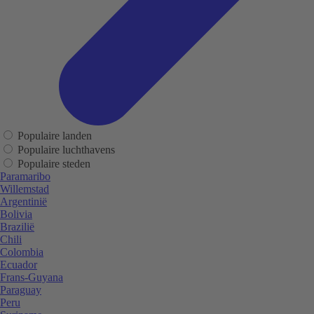
Populaire landen
Populaire luchthavens
Populaire steden
Paramaribo
Willemstad
Argentinië
Bolivia
Brazilië
Chili
Colombia
Ecuador
Frans-Guyana
Paraguay
Peru