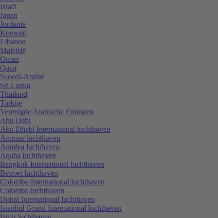
Israël
Japan
Jordanië
Koeweit
Libanon
Maleisië
Oman
Qatar
Saoedi-Arabië
Sri Lanka
Thailand
Turkije
Verenigde Arabische Emiraten
Abu Dabi
Abu Dhabi International luchthaven
Amman luchthaven
Antalya luchthaven
Aqaba luchthaven
Bangkok International luchthaven
Beiroet luchthaven
Colombo International luchthaven
Colombo luchthaven
Dubai International luchthaven
Istanbul Grand International luchthaven
Izmir luchthaven