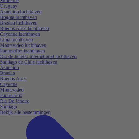
Suriname
Uruguay
Asuncion luchthaven
Bogota luchthaven
Brasilia luchthaven
Buenos Aires luchthaven
Cayenne luchthaven
Lima luchthaven
Montevideo luchthaven
Paramaribo luchthaven
Rio de Janeiro International luchthaven
Santiago de Chile luchthaven
Asuncion
Brasilia
Buenos Aires
Cayenne
Montevideo
Paramaribo
Rio De Janeiro
Santiago
Bekijk alle bestemmingen