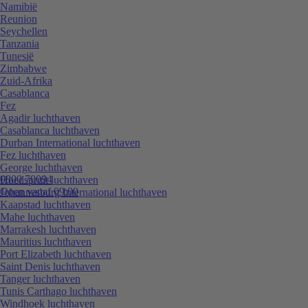
Namibië
Reunion
Seychellen
Tanzania
Tunesië
Zimbabwe
Zuid-Afrika
Casablanca
Fez
Agadir luchthaven
Casablanca luchthaven
Durban International luchthaven
Fez luchthaven
George luchthaven
0800 70094
Hoedspruit luchthaven
Open vanaf 09:00
Johannesburg International luchthaven
Kaapstad luchthaven
Mahe luchthaven
Marrakesh luchthaven
Mauritius luchthaven
Port Elizabeth luchthaven
Saint Denis luchthaven
Tanger luchthaven
Tunis Carthago luchthaven
Windhoek luchthaven