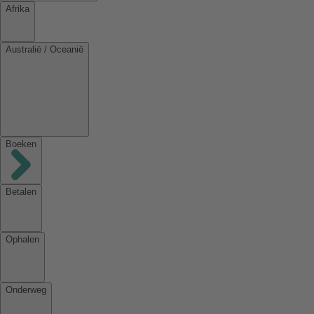
Afrika
Australië / Oceanië
Boeken
Betalen
Ophalen
Onderweg