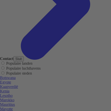
Contact
Sluit
Populaire landen
Populaire luchthavens
Populaire steden
Botswana
Egypte
Kaapverdië
Kenia
Lesotho
Marokko
Mauritius
Mayotte