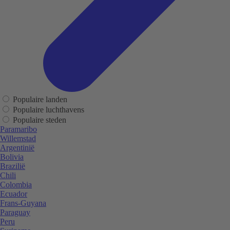
Populaire landen
Populaire luchthavens
Populaire steden
Paramaribo
Willemstad
Argentinië
Bolivia
Brazilië
Chili
Colombia
Ecuador
Frans-Guyana
Paraguay
Peru