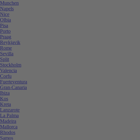
Munchen
Napels
Nice
Olbia
Pisa
Porto
Praag
Reykjavik
Rome
Sevilla
Split
Stockholm
Valencia
Corfu
Fuerteventura
Gran-Canaria
Ibiza
Kos
Kreta
Lanzarote
La Palma
Madeira
Mallorca
Rhodos
Samos