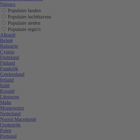
Nieuws
Populaire landen
Populaire luchthavens
Populaire steden
Populaire regio's
Albanië
België
Bulgarije
Cyprus
Duitsland
Finland
Frankrijk
Griekenland
Ierland
Italië
Kroatië
Litouwen
Malta
Montenegro
Nederland
Noord-Macedonië
Oostenrijk
Polen
Portugal