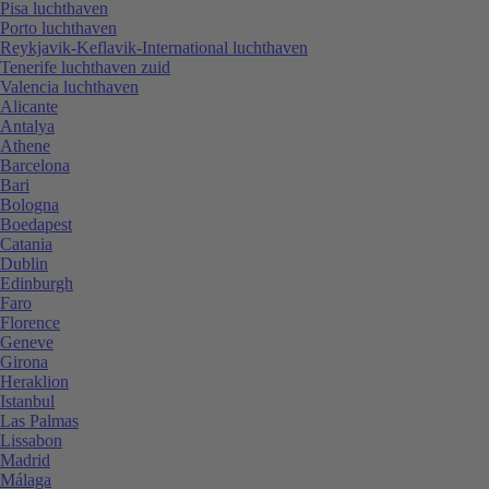
Pisa luchthaven
Porto luchthaven
Reykjavik-Keflavik-International luchthaven
Tenerife luchthaven zuid
Valencia luchthaven
Alicante
Antalya
Athene
Barcelona
Bari
Bologna
Boedapest
Catania
Dublin
Edinburgh
Faro
Florence
Geneve
Girona
Heraklion
Istanbul
Las Palmas
Lissabon
Madrid
Málaga