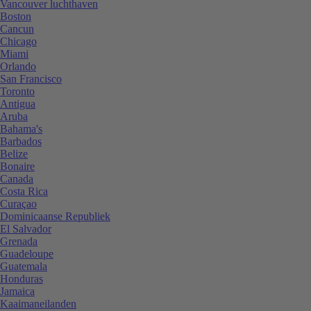
Vancouver luchthaven
Boston
Cancun
Chicago
Miami
Orlando
San Francisco
Toronto
Antigua
Aruba
Bahama's
Barbados
Belize
Bonaire
Canada
Costa Rica
Curaçao
Dominicaanse Republiek
El Salvador
Grenada
Guadeloupe
Guatemala
Honduras
Jamaica
Kaaimaneilanden