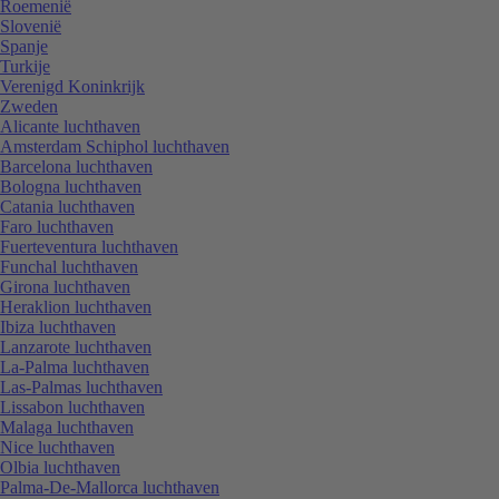
Roemenië
Slovenië
Spanje
Turkije
Verenigd Koninkrijk
Zweden
Alicante luchthaven
Amsterdam Schiphol luchthaven
Barcelona luchthaven
Bologna luchthaven
Catania luchthaven
Faro luchthaven
Fuerteventura luchthaven
Funchal luchthaven
Girona luchthaven
Heraklion luchthaven
Ibiza luchthaven
Lanzarote luchthaven
La-Palma luchthaven
Las-Palmas luchthaven
Lissabon luchthaven
Malaga luchthaven
Nice luchthaven
Olbia luchthaven
Palma-De-Mallorca luchthaven