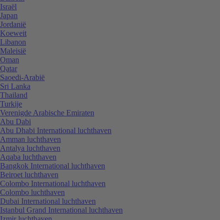
Israël
Japan
Jordanië
Koeweit
Libanon
Maleisië
Oman
Qatar
Saoedi-Arabië
Sri Lanka
Thailand
Turkije
Verenigde Arabische Emiraten
Abu Dabi
Abu Dhabi International luchthaven
Amman luchthaven
Antalya luchthaven
Aqaba luchthaven
Bangkok International luchthaven
Beiroet luchthaven
Colombo International luchthaven
Colombo luchthaven
Dubai International luchthaven
Istanbul Grand International luchthaven
Izmir luchthaven