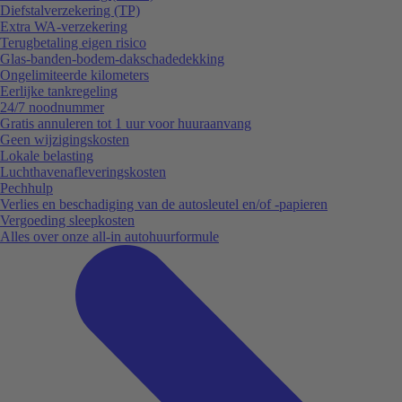
Diefstalverzekering (TP)
Extra WA-verzekering
Terugbetaling eigen risico
Glas-banden-bodem-dakschadedekking
Ongelimiteerde kilometers
Eerlijke tankregeling
24/7 noodnummer
Gratis annuleren tot 1 uur voor huuraanvang
Geen wijzigingskosten
Lokale belasting
Luchthavenafleveringskosten
Pechhulp
Verlies en beschadiging van de autosleutel en/of -papieren
Vergoeding sleepkosten
Alles over onze all-in autohuurformule