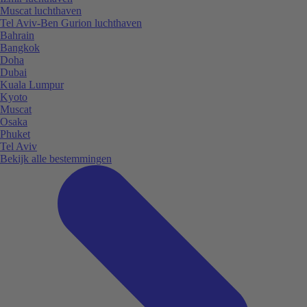
Muscat luchthaven
Tel Aviv-Ben Gurion luchthaven
Bahrain
Bangkok
Doha
Dubai
Kuala Lumpur
Kyoto
Muscat
Osaka
Phuket
Tel Aviv
Bekijk alle bestemmingen