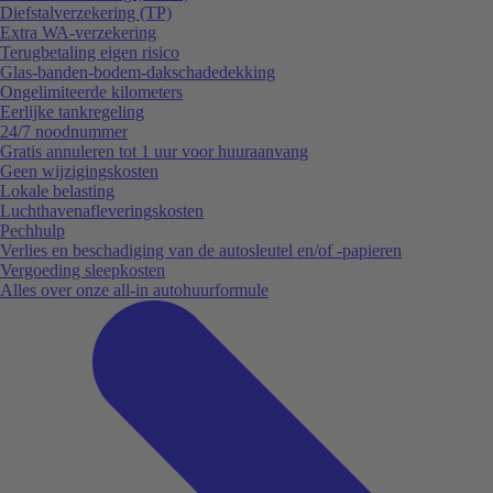
Diefstalverzekering (TP)
Extra WA-verzekering
Terugbetaling eigen risico
Glas-banden-bodem-dakschadedekking
Ongelimiteerde kilometers
Eerlijke tankregeling
24/7 noodnummer
Gratis annuleren tot 1 uur voor huuraanvang
Geen wijzigingskosten
Lokale belasting
Luchthavenafleveringskosten
Pechhulp
Verlies en beschadiging van de autosleutel en/of -papieren
Vergoeding sleepkosten
Alles over onze all-in autohuurformule