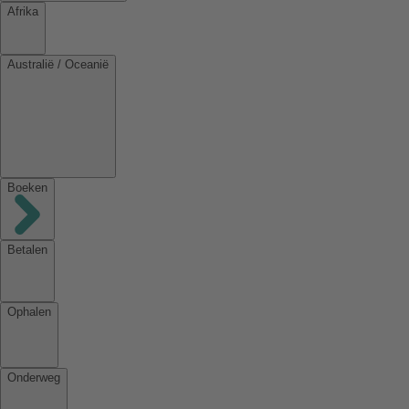
Afrika
Australië / Oceanië
Boeken
Betalen
Ophalen
Onderweg