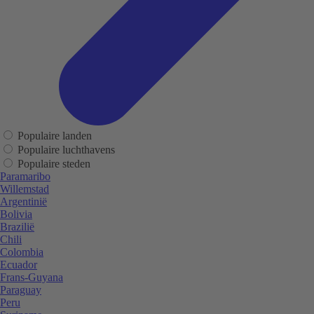
Populaire landen
Populaire luchthavens
Populaire steden
Paramaribo
Willemstad
Argentinië
Bolivia
Brazilië
Chili
Colombia
Ecuador
Frans-Guyana
Paraguay
Peru