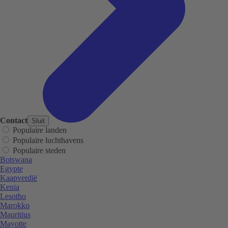
Contact
Sluit
Populaire landen
Populaire luchthavens
Populaire steden
Botswana
Egypte
Kaapverdië
Kenia
Lesotho
Marokko
Mauritius
Mayotte