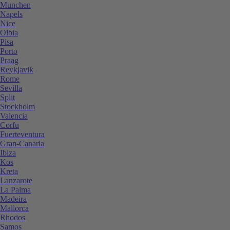
Munchen
Napels
Nice
Olbia
Pisa
Porto
Praag
Reykjavik
Rome
Sevilla
Split
Stockholm
Valencia
Corfu
Fuerteventura
Gran-Canaria
Ibiza
Kos
Kreta
Lanzarote
La Palma
Madeira
Mallorca
Rhodos
Samos