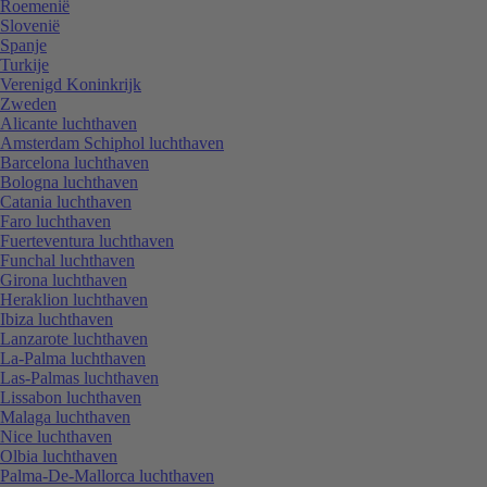
Roemenië
Slovenië
Spanje
Turkije
Verenigd Koninkrijk
Zweden
Alicante luchthaven
Amsterdam Schiphol luchthaven
Barcelona luchthaven
Bologna luchthaven
Catania luchthaven
Faro luchthaven
Fuerteventura luchthaven
Funchal luchthaven
Girona luchthaven
Heraklion luchthaven
Ibiza luchthaven
Lanzarote luchthaven
La-Palma luchthaven
Las-Palmas luchthaven
Lissabon luchthaven
Malaga luchthaven
Nice luchthaven
Olbia luchthaven
Palma-De-Mallorca luchthaven