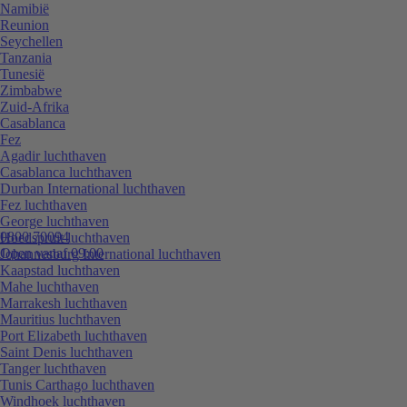
Namibië
Reunion
Seychellen
Tanzania
Tunesië
Zimbabwe
Zuid-Afrika
Casablanca
Fez
Agadir luchthaven
Casablanca luchthaven
Durban International luchthaven
Fez luchthaven
George luchthaven
0800 70094
Hoedspruit luchthaven
Open vanaf 09:00
Johannesburg International luchthaven
Kaapstad luchthaven
Mahe luchthaven
Marrakesh luchthaven
Mauritius luchthaven
Port Elizabeth luchthaven
Saint Denis luchthaven
Tanger luchthaven
Tunis Carthago luchthaven
Windhoek luchthaven