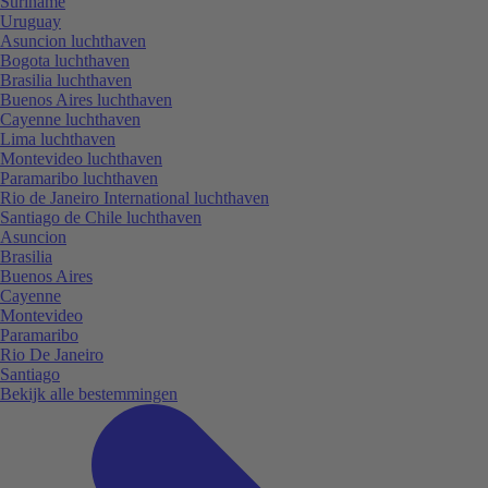
Suriname
Uruguay
Asuncion luchthaven
Bogota luchthaven
Brasilia luchthaven
Buenos Aires luchthaven
Cayenne luchthaven
Lima luchthaven
Montevideo luchthaven
Paramaribo luchthaven
Rio de Janeiro International luchthaven
Santiago de Chile luchthaven
Asuncion
Brasilia
Buenos Aires
Cayenne
Montevideo
Paramaribo
Rio De Janeiro
Santiago
Bekijk alle bestemmingen