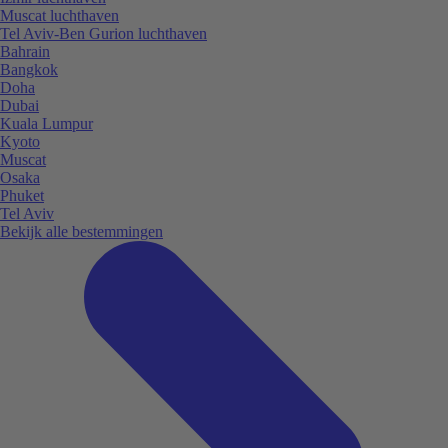
Muscat luchthaven
Tel Aviv-Ben Gurion luchthaven
Bahrain
Bangkok
Doha
Dubai
Kuala Lumpur
Kyoto
Muscat
Osaka
Phuket
Tel Aviv
Bekijk alle bestemmingen