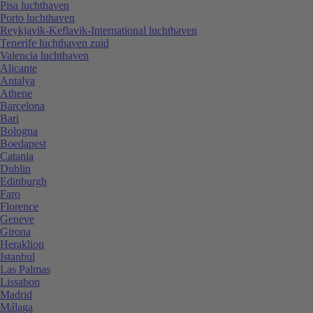
Pisa luchthaven
Porto luchthaven
Reykjavik-Keflavik-International luchthaven
Tenerife luchthaven zuid
Valencia luchthaven
Alicante
Antalya
Athene
Barcelona
Bari
Bologna
Boedapest
Catania
Dublin
Edinburgh
Faro
Florence
Geneve
Girona
Heraklion
Istanbul
Las Palmas
Lissabon
Madrid
Málaga