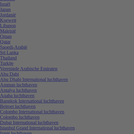
Israël
Japan
Jordanië
Koeweit
Libanon
Maleisië
Oman
Qatar
Saoedi-Arabië
Sri Lanka
Thailand
Turkije
Verenigde Arabische Emiraten
Abu Dabi
Abu Dhabi International luchthaven
Amman luchthaven
Antalya luchthaven
Aqaba luchthaven
Bangkok International luchthaven
Beiroet luchthaven
Colombo International luchthaven
Colombo luchthaven
Dubai International luchthaven
Istanbul Grand International luchthaven
Izmir luchthaven