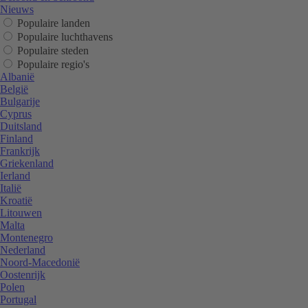
Nieuws
Populaire landen
Populaire luchthavens
Populaire steden
Populaire regio's
Albanië
België
Bulgarije
Cyprus
Duitsland
Finland
Frankrijk
Griekenland
Ierland
Italië
Kroatië
Litouwen
Malta
Montenegro
Nederland
Noord-Macedonië
Oostenrijk
Polen
Portugal