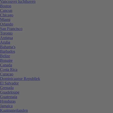
Vancouver luchthaven
Boston
Cancun
Chicago
Miami
Orlando
San Francisco
Toronto
Antigua
Aruba
Bahama's
Barbados
Belize
Bonaire
Canada
Costa Rica
Curaçao
Dominicaanse Republiek
El Salvador
Grenada
Guadeloupe
Guatemala
Honduras
Jamaica
Kaaimaneilanden