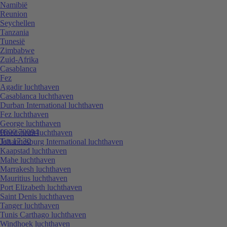
Namibië
Reunion
Seychellen
Tanzania
Tunesië
Zimbabwe
Zuid-Afrika
Casablanca
Fez
Agadir luchthaven
Casablanca luchthaven
Durban International luchthaven
Fez luchthaven
George luchthaven
0800 70094
Hoedspruit luchthaven
Tot 17:30
Johannesburg International luchthaven
Kaapstad luchthaven
Mahe luchthaven
Marrakesh luchthaven
Mauritius luchthaven
Port Elizabeth luchthaven
Saint Denis luchthaven
Tanger luchthaven
Tunis Carthago luchthaven
Windhoek luchthaven