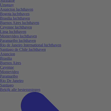
Suriname
Uruguay
Asuncion luchthaven
Bogota luchthaven
Brasilia luchthaven
Buenos Aires luchthaven
Cayenne luchthaven
Lima luchthaven
Montevideo luchthaven
Paramaribo luchthaven
Rio de Janeiro International luchthaven
Santiago de Chile luchthaven
Asuncion
Brasilia
Buenos Aires
Cayenne
Montevideo
Paramaribo
Rio De Janeiro
Santiago
Bekijk alle bestemmingen