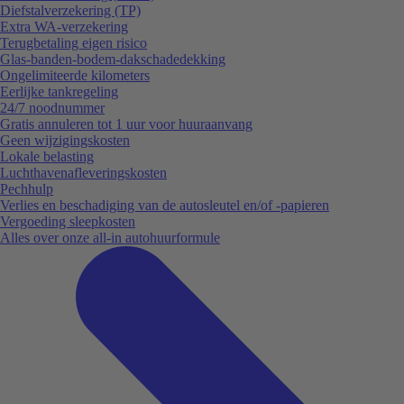
Diefstalverzekering (TP)
Extra WA-verzekering
Terugbetaling eigen risico
Glas-banden-bodem-dakschadedekking
Ongelimiteerde kilometers
Eerlijke tankregeling
24/7 noodnummer
Gratis annuleren tot 1 uur voor huuraanvang
Geen wijzigingskosten
Lokale belasting
Luchthavenafleveringskosten
Pechhulp
Verlies en beschadiging van de autosleutel en/of -papieren
Vergoeding sleepkosten
Alles over onze all-in autohuurformule