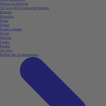
Muscat luchthaven
Tel Aviv-Ben Gurion luchthaven
Bahrain
Bangkok
Doha
Dubai
Kuala Lumpur
Kyoto
Muscat
Osaka
Phuket
Tel Aviv
Bekijk alle bestemmingen