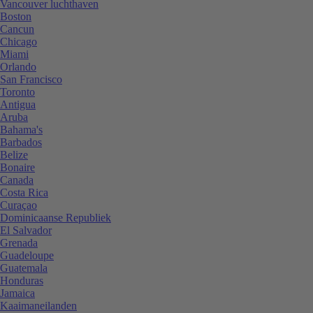
Vancouver luchthaven
Boston
Cancun
Chicago
Miami
Orlando
San Francisco
Toronto
Antigua
Aruba
Bahama's
Barbados
Belize
Bonaire
Canada
Costa Rica
Curaçao
Dominicaanse Republiek
El Salvador
Grenada
Guadeloupe
Guatemala
Honduras
Jamaica
Kaaimaneilanden