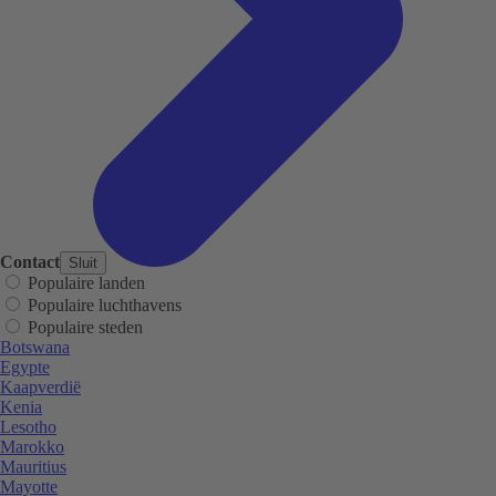
Contact
Sluit
Populaire landen
Populaire luchthavens
Populaire steden
Botswana
Egypte
Kaapverdië
Kenia
Lesotho
Marokko
Mauritius
Mayotte