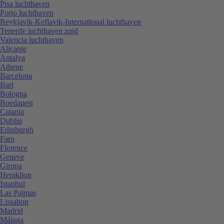
Pisa luchthaven
Porto luchthaven
Reykjavik-Keflavik-International luchthaven
Tenerife luchthaven zuid
Valencia luchthaven
Alicante
Antalya
Athene
Barcelona
Bari
Bologna
Boedapest
Catania
Dublin
Edinburgh
Faro
Florence
Geneve
Girona
Heraklion
Istanbul
Las Palmas
Lissabon
Madrid
Málaga