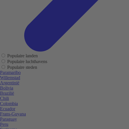
Populaire landen
Populaire luchthavens
Populaire steden
Paramaribo
Willemstad
Argentinië
Bolivia
Brazilië
Chili
Colombia
Ecuador
Frans-Guyana
Paraguay
Peru