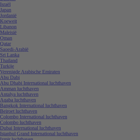
Israël
Japan
Jordanië
Koeweit
Libanon
Maleisië
Oman
Qatar
Saoedi-Arabië
Sri Lanka
Thailand
Turkije
Verenigde Arabische Emiraten
Abu Dabi
Abu Dhabi International luchthaven
Amman luchthaven
Antalya luchthaven
Aqaba luchthaven
Bangkok International luchthaven
Beiroet luchthaven
Colombo International luchthaven
Colombo luchthaven
Dubai International luchthaven
Istanbul Grand International luchthaven
Izmir luchthaven