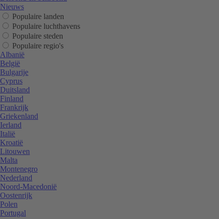
Nieuws
Populaire landen
Populaire luchthavens
Populaire steden
Populaire regio's
Albanië
België
Bulgarije
Cyprus
Duitsland
Finland
Frankrijk
Griekenland
Ierland
Italië
Kroatië
Litouwen
Malta
Montenegro
Nederland
Noord-Macedonië
Oostenrijk
Polen
Portugal