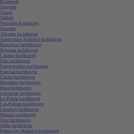
Roemenië
Slovenië
Spanje
Turkije
Verenigd Koninkrijk
Zweden
Alicante luchthaven
Amsterdam Schiphol luchthaven
Barcelona luchthaven
Bologna luchthaven
Catania luchthaven
Faro luchthaven
Fuerteventura luchthaven
Funchal luchthaven
Girona luchthaven
Heraklion luchthaven
Ibiza luchthaven
Lanzarote luchthaven
La-Palma luchthaven
Las-Palmas luchthaven
Lissabon luchthaven
Malaga luchthaven
Nice luchthaven
Olbia luchthaven
Palma-De-Mallorca luchthaven