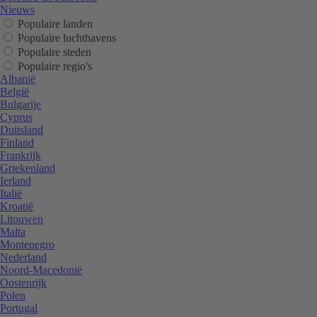
Nieuws
Populaire landen
Populaire luchthavens
Populaire steden
Populaire regio's
Albanië
België
Bulgarije
Cyprus
Duitsland
Finland
Frankrijk
Griekenland
Ierland
Italië
Kroatië
Litouwen
Malta
Montenegro
Nederland
Noord-Macedonië
Oostenrijk
Polen
Portugal