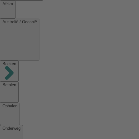
Afrika
Australië / Oceanië
Boeken
Betalen
Ophalen
Onderweg