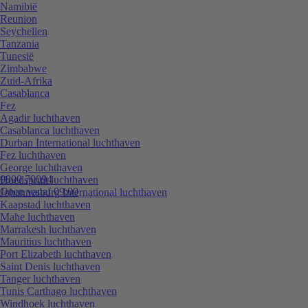
Namibië
Reunion
Seychellen
Tanzania
Tunesië
Zimbabwe
Zuid-Afrika
Casablanca
Fez
Agadir luchthaven
Casablanca luchthaven
Durban International luchthaven
Fez luchthaven
George luchthaven
0800 70094
Hoedspruit luchthaven
Open vanaf 09:00
Johannesburg International luchthaven
Kaapstad luchthaven
Mahe luchthaven
Marrakesh luchthaven
Mauritius luchthaven
Port Elizabeth luchthaven
Saint Denis luchthaven
Tanger luchthaven
Tunis Carthago luchthaven
Windhoek luchthaven