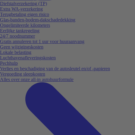
Diefstalverzekering (TP)
Extra WA-verzekering
Terugbetaling eigen risico
Glas-banden-bodem-dakschadedekking
Ongelimiteerde kilometers
Eerlijke tankregeling
24/7 noodnummer
Gratis annuleren tot 1 uur voor huuraanvang
Geen wijzigingskosten
Lokale belasting
Luchthavenafleveringskosten
Pechhulp
Verlies en beschadiging van de autosleutel en/of -papieren
Vergoeding sleepkosten
Alles over onze all-in autohuurformule