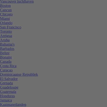
Vancouver luchthaven
Boston
Cancun
Chicago
Miami
Orlando
San Francisco
Toronto
Antigua
Aruba
Bahama's
Barbados
Belize
Bonaire
Canada
Costa Rica
Curaçao
Dominicaanse Republiek
El Salvador
Grenada
Guadeloupe
Guatemala
Honduras
Jamaica
Kaaimaneilanden