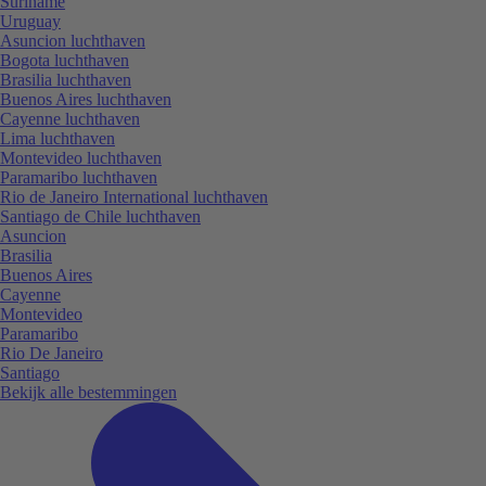
Suriname
Uruguay
Asuncion luchthaven
Bogota luchthaven
Brasilia luchthaven
Buenos Aires luchthaven
Cayenne luchthaven
Lima luchthaven
Montevideo luchthaven
Paramaribo luchthaven
Rio de Janeiro International luchthaven
Santiago de Chile luchthaven
Asuncion
Brasilia
Buenos Aires
Cayenne
Montevideo
Paramaribo
Rio De Janeiro
Santiago
Bekijk alle bestemmingen