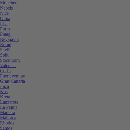
Munchen
Napels
Nice
Olbia
Pisa
Porto
Praag
Reykjavik
Rome
Sevilla
Split
Stockholm
Valencia
Corfu
Fuerteventura
Gran-Canaria
Ibiza
Kos
Kreta
Lanzarote
La Palma
Madeira
Mallorca
Rhodos
Samos