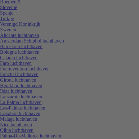
Roemenië
Slovenië
Spanje
Turkije
Verenigd Koninkrijk
Zweden
Alicante luchthaven
Amsterdam Schiphol luchthaven
Barcelona luchthaven
Bologna luchthaven
Catania luchthaven
Faro luchthaven
Fuerteventura luchthaven
Funchal luchthaven
Girona luchthaven
Heraklion luchthaven
Ibiza luchthaven
Lanzarote luchthaven
La-Palma luchthaven
Las-Palmas luchthaven
Lissabon luchthaven
Malaga luchthaven
Nice luchthaven
Olbia luchthaven
Palma-De-Mallorca luchthaven