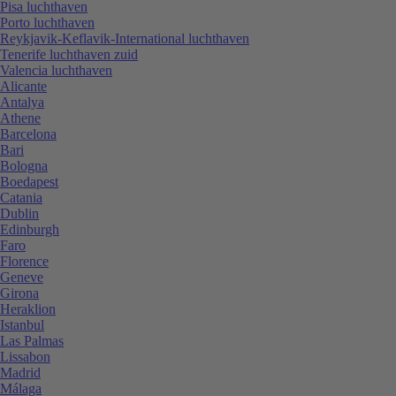
Pisa luchthaven
Porto luchthaven
Reykjavik-Keflavik-International luchthaven
Tenerife luchthaven zuid
Valencia luchthaven
Alicante
Antalya
Athene
Barcelona
Bari
Bologna
Boedapest
Catania
Dublin
Edinburgh
Faro
Florence
Geneve
Girona
Heraklion
Istanbul
Las Palmas
Lissabon
Madrid
Málaga