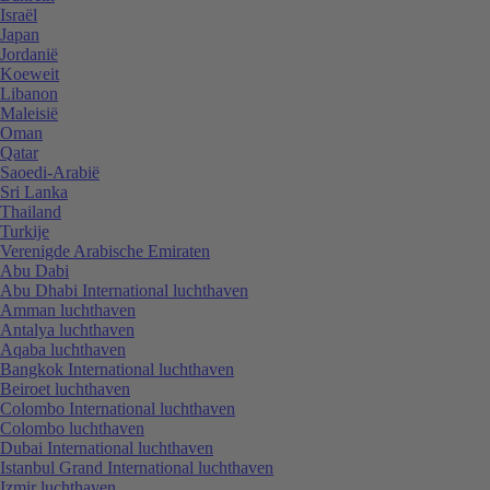
Israël
Japan
Jordanië
Koeweit
Libanon
Maleisië
Oman
Qatar
Saoedi-Arabië
Sri Lanka
Thailand
Turkije
Verenigde Arabische Emiraten
Abu Dabi
Abu Dhabi International luchthaven
Amman luchthaven
Antalya luchthaven
Aqaba luchthaven
Bangkok International luchthaven
Beiroet luchthaven
Colombo International luchthaven
Colombo luchthaven
Dubai International luchthaven
Istanbul Grand International luchthaven
Izmir luchthaven