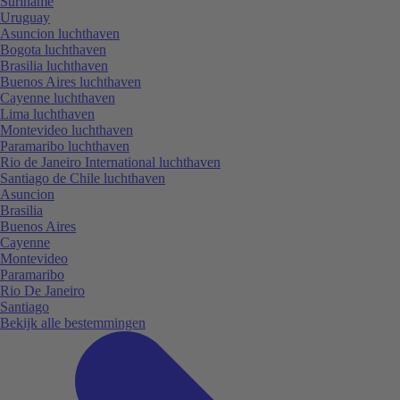
Suriname
Uruguay
Asuncion luchthaven
Bogota luchthaven
Brasilia luchthaven
Buenos Aires luchthaven
Cayenne luchthaven
Lima luchthaven
Montevideo luchthaven
Paramaribo luchthaven
Rio de Janeiro International luchthaven
Santiago de Chile luchthaven
Asuncion
Brasilia
Buenos Aires
Cayenne
Montevideo
Paramaribo
Rio De Janeiro
Santiago
Bekijk alle bestemmingen