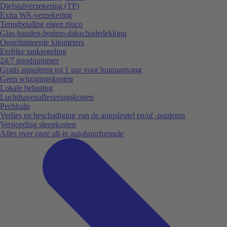
Diefstalverzekering (TP)
Extra WA-verzekering
Terugbetaling eigen risico
Glas-banden-bodem-dakschadedekking
Ongelimiteerde kilometers
Eerlijke tankregeling
24/7 noodnummer
Gratis annuleren tot 1 uur voor huuraanvang
Geen wijzigingskosten
Lokale belasting
Luchthavenafleveringskosten
Pechhulp
Verlies en beschadiging van de autosleutel en/of -papieren
Vergoeding sleepkosten
Alles over onze all-in autohuurformule