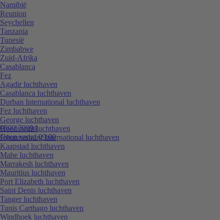
Namibië
Reunion
Seychellen
Tanzania
Tunesië
Zimbabwe
Zuid-Afrika
Casablanca
Fez
Agadir luchthaven
Casablanca luchthaven
Durban International luchthaven
Fez luchthaven
George luchthaven
0800 70094
Hoedspruit luchthaven
Open vanaf 09:00
Johannesburg International luchthaven
Kaapstad luchthaven
Mahe luchthaven
Marrakesh luchthaven
Mauritius luchthaven
Port Elizabeth luchthaven
Saint Denis luchthaven
Tanger luchthaven
Tunis Carthago luchthaven
Windhoek luchthaven