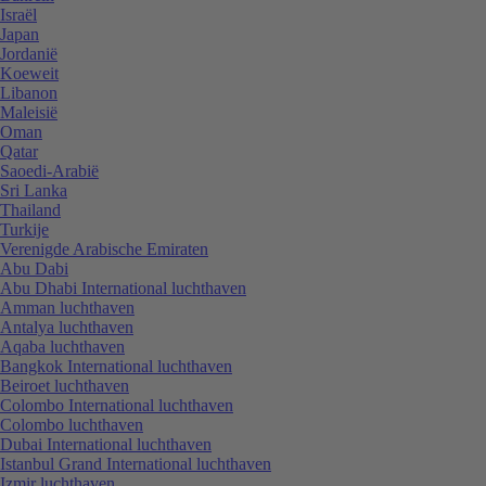
Israël
Japan
Jordanië
Koeweit
Libanon
Maleisië
Oman
Qatar
Saoedi-Arabië
Sri Lanka
Thailand
Turkije
Verenigde Arabische Emiraten
Abu Dabi
Abu Dhabi International luchthaven
Amman luchthaven
Antalya luchthaven
Aqaba luchthaven
Bangkok International luchthaven
Beiroet luchthaven
Colombo International luchthaven
Colombo luchthaven
Dubai International luchthaven
Istanbul Grand International luchthaven
Izmir luchthaven