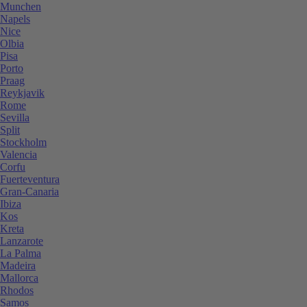
Munchen
Napels
Nice
Olbia
Pisa
Porto
Praag
Reykjavik
Rome
Sevilla
Split
Stockholm
Valencia
Corfu
Fuerteventura
Gran-Canaria
Ibiza
Kos
Kreta
Lanzarote
La Palma
Madeira
Mallorca
Rhodos
Samos