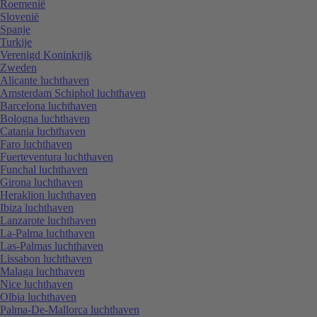
Roemenië
Slovenië
Spanje
Turkije
Verenigd Koninkrijk
Zweden
Alicante luchthaven
Amsterdam Schiphol luchthaven
Barcelona luchthaven
Bologna luchthaven
Catania luchthaven
Faro luchthaven
Fuerteventura luchthaven
Funchal luchthaven
Girona luchthaven
Heraklion luchthaven
Ibiza luchthaven
Lanzarote luchthaven
La-Palma luchthaven
Las-Palmas luchthaven
Lissabon luchthaven
Malaga luchthaven
Nice luchthaven
Olbia luchthaven
Palma-De-Mallorca luchthaven