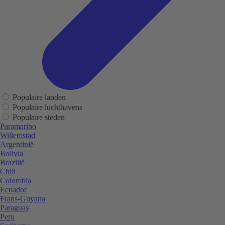
Populaire landen
Populaire luchthavens
Populaire steden
Paramaribo
Willemstad
Argentinië
Bolivia
Brazilië
Chili
Colombia
Ecuador
Frans-Guyana
Paraguay
Peru