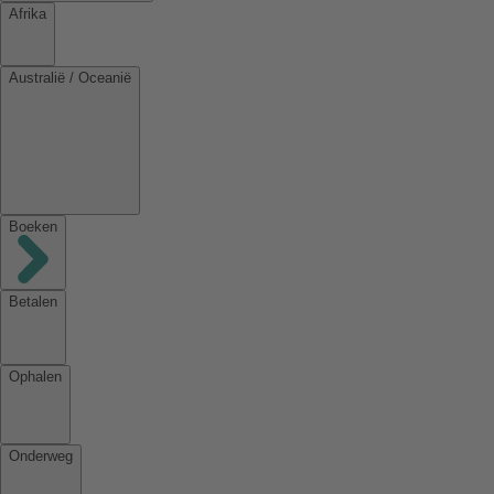
Afrika
Australië / Oceanië
Boeken
Betalen
Ophalen
Onderweg