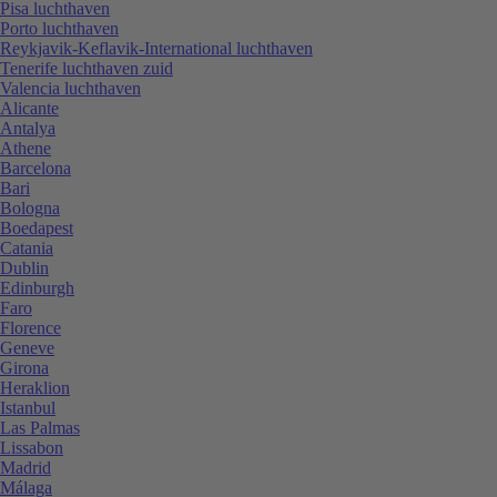
Pisa luchthaven
Porto luchthaven
Reykjavik-Keflavik-International luchthaven
Tenerife luchthaven zuid
Valencia luchthaven
Alicante
Antalya
Athene
Barcelona
Bari
Bologna
Boedapest
Catania
Dublin
Edinburgh
Faro
Florence
Geneve
Girona
Heraklion
Istanbul
Las Palmas
Lissabon
Madrid
Málaga