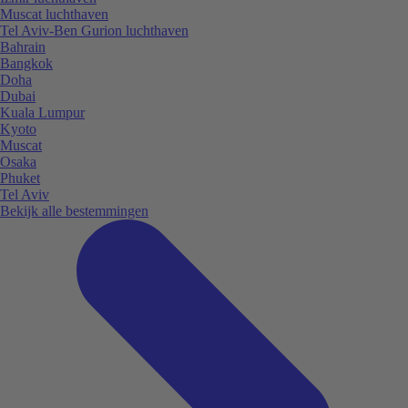
Muscat luchthaven
Tel Aviv-Ben Gurion luchthaven
Bahrain
Bangkok
Doha
Dubai
Kuala Lumpur
Kyoto
Muscat
Osaka
Phuket
Tel Aviv
Bekijk alle bestemmingen