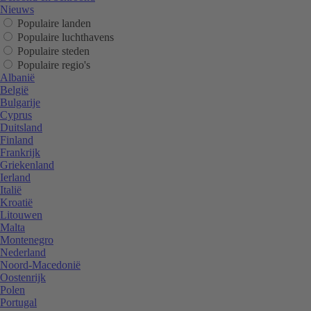
Nieuws
Populaire landen
Populaire luchthavens
Populaire steden
Populaire regio's
Albanië
België
Bulgarije
Cyprus
Duitsland
Finland
Frankrijk
Griekenland
Ierland
Italië
Kroatië
Litouwen
Malta
Montenegro
Nederland
Noord-Macedonië
Oostenrijk
Polen
Portugal