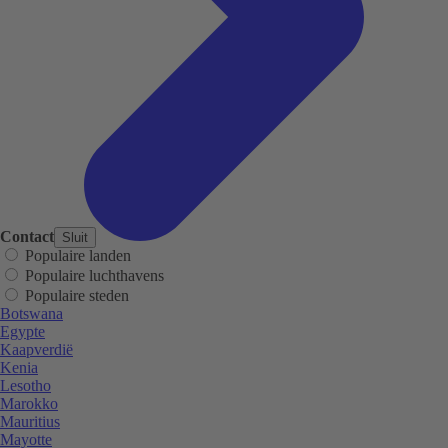
Contact
Sluit
Populaire landen
Populaire luchthavens
Populaire steden
Botswana
Egypte
Kaapverdië
Kenia
Lesotho
Marokko
Mauritius
Mayotte