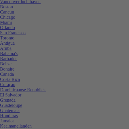
Vancouver luchthaven
Boston
Cancun
Chicago
Miami
Orlando
San Francisco
Toronto
Antigua
Aruba
Bahama's
Barbados
Belize
Bonaire
Canada
Costa Rica
Curaçao
Dominicaanse Republiek
El Salvador
Grenada
Guadeloupe
Guatemala
Honduras
Jamaica
Kaaimaneilanden