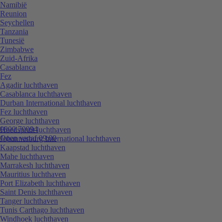
Namibië
Reunion
Seychellen
Tanzania
Tunesië
Zimbabwe
Zuid-Afrika
Casablanca
Fez
Agadir luchthaven
Casablanca luchthaven
Durban International luchthaven
Fez luchthaven
George luchthaven
0800 70094
Hoedspruit luchthaven
Open vanaf 09:00
Johannesburg International luchthaven
Kaapstad luchthaven
Mahe luchthaven
Marrakesh luchthaven
Mauritius luchthaven
Port Elizabeth luchthaven
Saint Denis luchthaven
Tanger luchthaven
Tunis Carthago luchthaven
Windhoek luchthaven