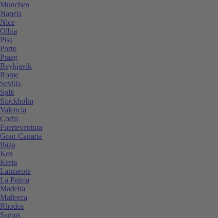
Munchen
Napels
Nice
Olbia
Pisa
Porto
Praag
Reykjavik
Rome
Sevilla
Split
Stockholm
Valencia
Corfu
Fuerteventura
Gran-Canaria
Ibiza
Kos
Kreta
Lanzarote
La Palma
Madeira
Mallorca
Rhodos
Samos