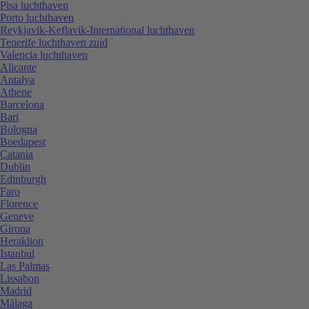
Pisa luchthaven
Porto luchthaven
Reykjavik-Keflavik-International luchthaven
Tenerife luchthaven zuid
Valencia luchthaven
Alicante
Antalya
Athene
Barcelona
Bari
Bologna
Boedapest
Catania
Dublin
Edinburgh
Faro
Florence
Geneve
Girona
Heraklion
Istanbul
Las Palmas
Lissabon
Madrid
Málaga