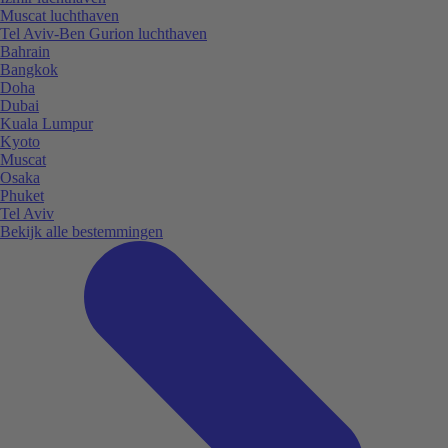
Muscat luchthaven
Tel Aviv-Ben Gurion luchthaven
Bahrain
Bangkok
Doha
Dubai
Kuala Lumpur
Kyoto
Muscat
Osaka
Phuket
Tel Aviv
Bekijk alle bestemmingen