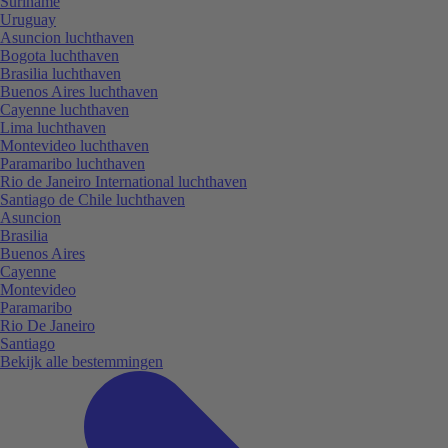
Suriname
Uruguay
Asuncion luchthaven
Bogota luchthaven
Brasilia luchthaven
Buenos Aires luchthaven
Cayenne luchthaven
Lima luchthaven
Montevideo luchthaven
Paramaribo luchthaven
Rio de Janeiro International luchthaven
Santiago de Chile luchthaven
Asuncion
Brasilia
Buenos Aires
Cayenne
Montevideo
Paramaribo
Rio De Janeiro
Santiago
Bekijk alle bestemmingen