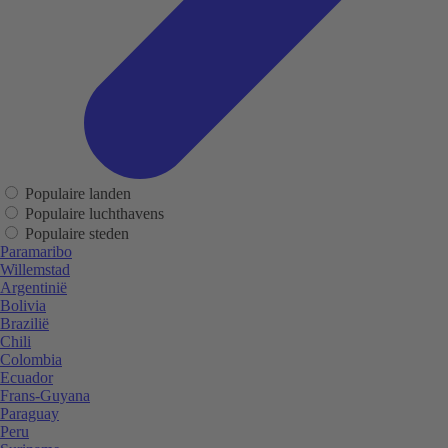
Populaire landen
Populaire luchthavens
Populaire steden
Paramaribo
Willemstad
Argentinië
Bolivia
Brazilië
Chili
Colombia
Ecuador
Frans-Guyana
Paraguay
Peru