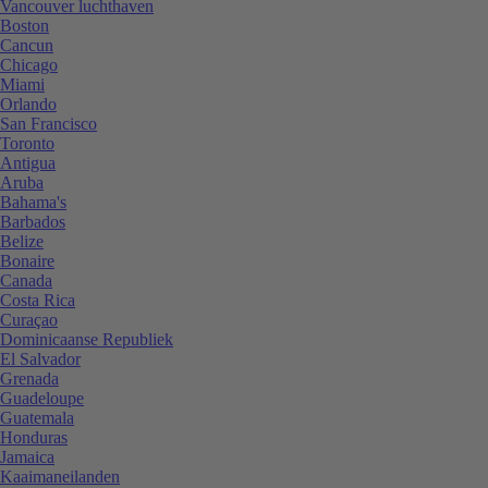
Vancouver luchthaven
Boston
Cancun
Chicago
Miami
Orlando
San Francisco
Toronto
Antigua
Aruba
Bahama's
Barbados
Belize
Bonaire
Canada
Costa Rica
Curaçao
Dominicaanse Republiek
El Salvador
Grenada
Guadeloupe
Guatemala
Honduras
Jamaica
Kaaimaneilanden