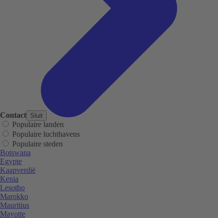
Contact
Sluit
Populaire landen
Populaire luchthavens
Populaire steden
Botswana
Egypte
Kaapverdië
Kenia
Lesotho
Marokko
Mauritius
Mayotte