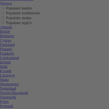
Nieuws
Populaire landen
Populaire luchthavens
Populaire steden
Populaire regio's
Albanië
België
Bulgarije
Cyprus
Duitsland
Finland
Frankrijk
Griekenland
Ierland
Italië
Kroatië
Litouwen
Malta
Montenegro
Nederland
Noord-Macedonië
Oostenrijk
Polen
Portugal