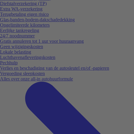
Diefstalverzekering (TP)
Extra WA-verzekering
Terugbetaling eigen risico
Glas-banden-bodem-dakschadedekking
Ongelimiteerde kilometers
Eerlijke tankregeling
24/7 noodnummer
Gratis annuleren tot 1 uur voor huuraanvang
Geen wijzigingskosten
Lokale belasting
Luchthavenafleveringskosten
Pechhulp
Verlies en beschadiging van de autosleutel en/of -papieren
Vergoeding sleepkosten
Alles over onze all-in autohuurformule