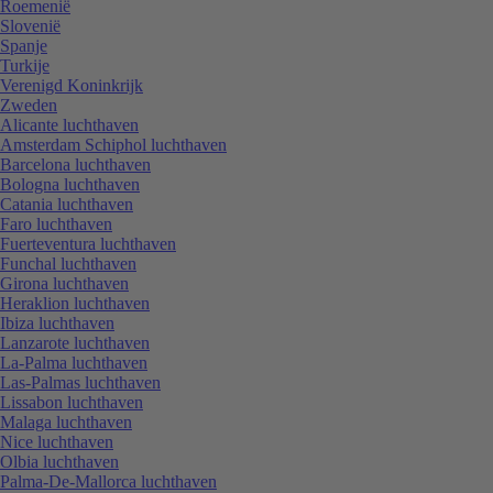
Roemenië
Slovenië
Spanje
Turkije
Verenigd Koninkrijk
Zweden
Alicante luchthaven
Amsterdam Schiphol luchthaven
Barcelona luchthaven
Bologna luchthaven
Catania luchthaven
Faro luchthaven
Fuerteventura luchthaven
Funchal luchthaven
Girona luchthaven
Heraklion luchthaven
Ibiza luchthaven
Lanzarote luchthaven
La-Palma luchthaven
Las-Palmas luchthaven
Lissabon luchthaven
Malaga luchthaven
Nice luchthaven
Olbia luchthaven
Palma-De-Mallorca luchthaven