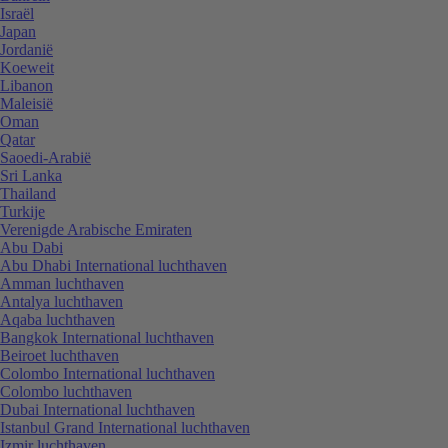
Israël
Japan
Jordanië
Koeweit
Libanon
Maleisië
Oman
Qatar
Saoedi-Arabië
Sri Lanka
Thailand
Turkije
Verenigde Arabische Emiraten
Abu Dabi
Abu Dhabi International luchthaven
Amman luchthaven
Antalya luchthaven
Aqaba luchthaven
Bangkok International luchthaven
Beiroet luchthaven
Colombo International luchthaven
Colombo luchthaven
Dubai International luchthaven
Istanbul Grand International luchthaven
Izmir luchthaven