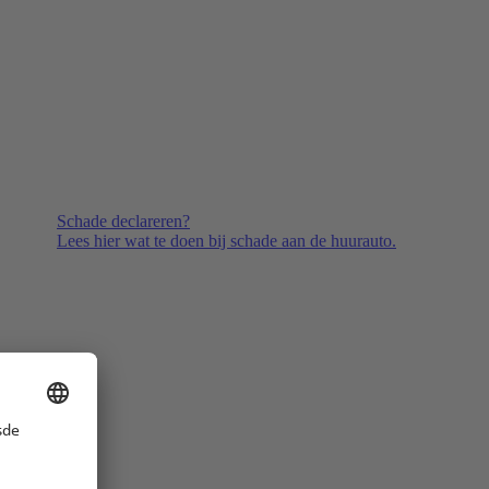
Schade declareren?
Lees hier wat te doen bij schade aan de huurauto.