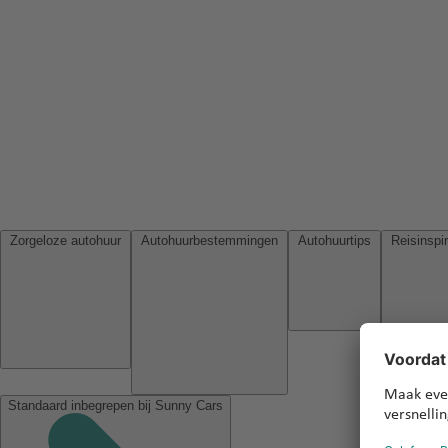
Zorgeloze autohuur
Autohuurbestemmingen
Autohuurtips
Standaard inbegrepen bij Sunny Cars