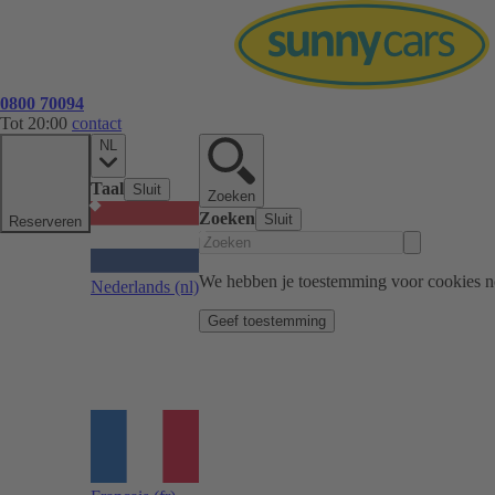
0800 70094
Tot 20:00
contact
NL
Taal
Sluit
Zoeken
Zoeken
Sluit
Reserveren
We hebben je toestemming voor cookies n
Nederlands
(nl)
Geef toestemming