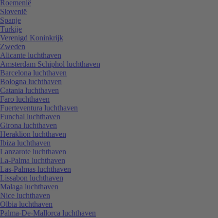
Roemenië
Slovenië
Spanje
Turkije
Verenigd Koninkrijk
Zweden
Alicante luchthaven
Amsterdam Schiphol luchthaven
Barcelona luchthaven
Bologna luchthaven
Catania luchthaven
Faro luchthaven
Fuerteventura luchthaven
Funchal luchthaven
Girona luchthaven
Heraklion luchthaven
Ibiza luchthaven
Lanzarote luchthaven
La-Palma luchthaven
Las-Palmas luchthaven
Lissabon luchthaven
Malaga luchthaven
Nice luchthaven
Olbia luchthaven
Palma-De-Mallorca luchthaven