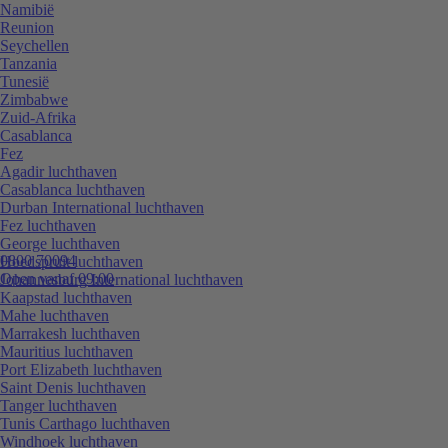
Namibië
Reunion
Seychellen
Tanzania
Tunesië
Zimbabwe
Zuid-Afrika
Casablanca
Fez
Agadir luchthaven
Casablanca luchthaven
Durban International luchthaven
Fez luchthaven
George luchthaven
0800 70094
Hoedspruit luchthaven
Open vanaf 09:00
Johannesburg International luchthaven
Kaapstad luchthaven
Mahe luchthaven
Marrakesh luchthaven
Mauritius luchthaven
Port Elizabeth luchthaven
Saint Denis luchthaven
Tanger luchthaven
Tunis Carthago luchthaven
Windhoek luchthaven