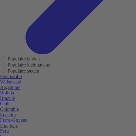
Populaire landen
Populaire luchthavens
Populaire steden
Paramaribo
Willemstad
Argentinië
Bolivia
Brazilië
Chili
Colombia
Ecuador
Frans-Guyana
Paraguay
Peru