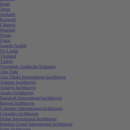
Israël
Japan
Jordanië
Koeweit
Libanon
Maleisië
Oman
Qatar
Saoedi-Arabië
Sri Lanka
Thailand
Turkije
Verenigde Arabische Emiraten
Abu Dabi
Abu Dhabi International luchthaven
Amman luchthaven
Antalya luchthaven
Aqaba luchthaven
Bangkok International luchthaven
Beiroet luchthaven
Colombo International luchthaven
Colombo luchthaven
Dubai International luchthaven
Istanbul Grand International luchthaven
Izmir luchthaven