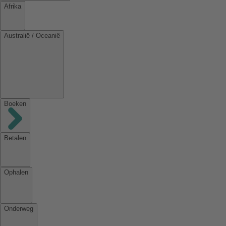
Afrika
Australië / Oceanië
Boeken
Betalen
Ophalen
Onderweg