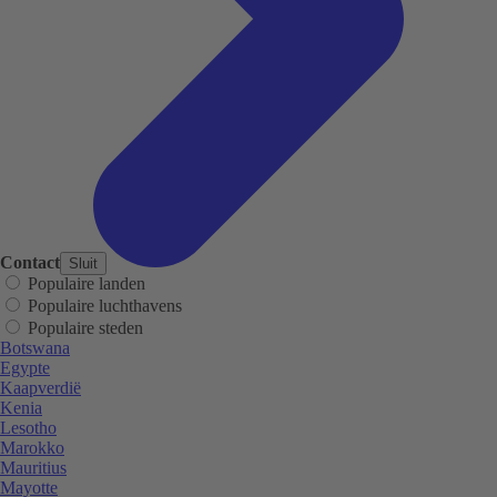
Contact
Sluit
Populaire landen
Populaire luchthavens
Populaire steden
Botswana
Egypte
Kaapverdië
Kenia
Lesotho
Marokko
Mauritius
Mayotte