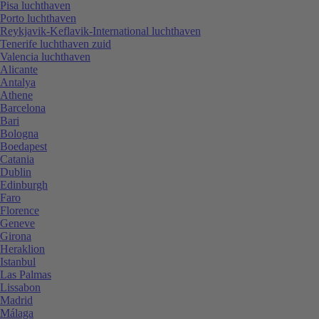
Pisa luchthaven
Porto luchthaven
Reykjavik-Keflavik-International luchthaven
Tenerife luchthaven zuid
Valencia luchthaven
Alicante
Antalya
Athene
Barcelona
Bari
Bologna
Boedapest
Catania
Dublin
Edinburgh
Faro
Florence
Geneve
Girona
Heraklion
Istanbul
Las Palmas
Lissabon
Madrid
Málaga