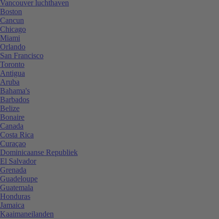
Vancouver luchthaven
Boston
Cancun
Chicago
Miami
Orlando
San Francisco
Toronto
Antigua
Aruba
Bahama's
Barbados
Belize
Bonaire
Canada
Costa Rica
Curaçao
Dominicaanse Republiek
El Salvador
Grenada
Guadeloupe
Guatemala
Honduras
Jamaica
Kaaimaneilanden