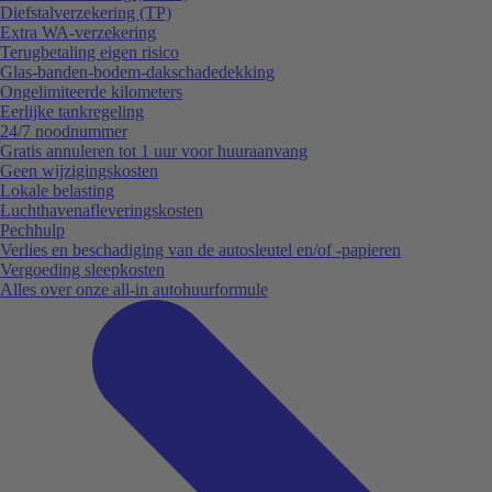
Diefstalverzekering (TP)
Extra WA-verzekering
Terugbetaling eigen risico
Glas-banden-bodem-dakschadedekking
Ongelimiteerde kilometers
Eerlijke tankregeling
24/7 noodnummer
Gratis annuleren tot 1 uur voor huuraanvang
Geen wijzigingskosten
Lokale belasting
Luchthavenafleveringskosten
Pechhulp
Verlies en beschadiging van de autosleutel en/of -papieren
Vergoeding sleepkosten
Alles over onze all-in autohuurformule