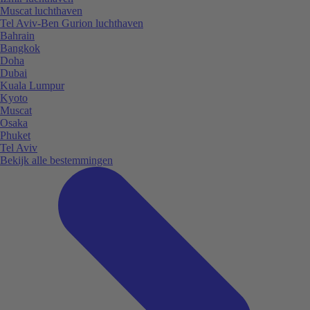
Muscat luchthaven
Tel Aviv-Ben Gurion luchthaven
Bahrain
Bangkok
Doha
Dubai
Kuala Lumpur
Kyoto
Muscat
Osaka
Phuket
Tel Aviv
Bekijk alle bestemmingen