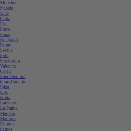
Munchen
Napels
Nice
Olbia
Pisa
Porto
Praag
Reykjavik
Rome
Sevilla
Split
Stockholm
Valencia
Corfu
Fuerteventura
Gran-Canaria
Ibiza
Kos
Kreta
Lanzarote
La Palma
Madeira
Mallorca
Rhodos
Samos