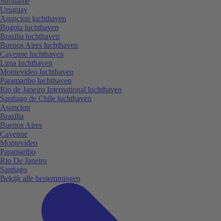
Suriname
Uruguay
Asuncion luchthaven
Bogota luchthaven
Brasilia luchthaven
Buenos Aires luchthaven
Cayenne luchthaven
Lima luchthaven
Montevideo luchthaven
Paramaribo luchthaven
Rio de Janeiro International luchthaven
Santiago de Chile luchthaven
Asuncion
Brasilia
Buenos Aires
Cayenne
Montevideo
Paramaribo
Rio De Janeiro
Santiago
Bekijk alle bestemmingen