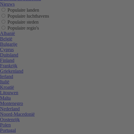
Nieuws
Populaire landen
Populaire luchthavens
Populaire steden
Populaire regio's
Albanië
België
Bulgarije
Cyprus
Duitsland
Finland
Frankrijk
Griekenland
Ierland
Italië
Kroatië
Litouwen
Malta
Montenegro
Nederland
Noord-Macedonië
Oostenrijk
Polen
Portugal