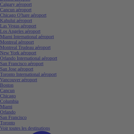
Calgary aéroport
Cancun aéroport
Chicago O'hare aéroport
Kahului aéroport
Las Vegas aéroport
Los Angeles aéroport
Miami International aéroport
Montreal aéroport
Montreal Trudeau aéroport
New York aéroport
Orlando International aéroport
San Francisco aéroport
San Jose aéroport
Toronto International aéroport
Vancouver aéroport
Boston
Cancun
Chicago
Columbia
Miami
Orlando
San Francisco
Toronto
Voir toutes les destinations