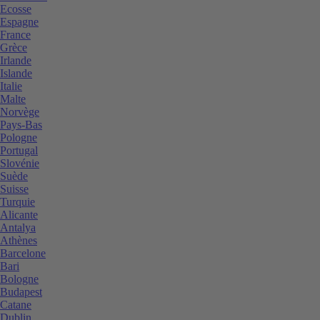
Ecosse
Espagne
France
Grèce
Irlande
Islande
Italie
Malte
Norvège
Pays-Bas
Pologne
Portugal
Slovénie
Suède
Suisse
Turquie
Alicante
Antalya
Athènes
Barcelone
Bari
Bologne
Budapest
Catane
Dublin