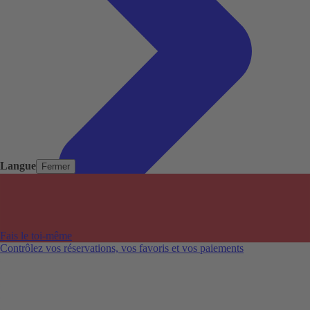
Langue
Fermer
Pays populaires
Aéroports populaires
Fais le toi-même
Villes populaires
Contrôlez vos réservations, vos favoris et vos paiements
Australie
Nouvelle-Zélande
Auckland aéroport
Adelaide aéroport
Alice Springs aéroport