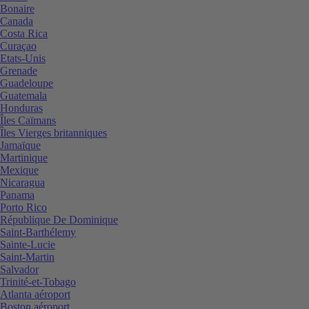
Bonaire
Canada
Costa Rica
Curaçao
Etats-Unis
Grenade
Guadeloupe
Guatemala
Honduras
Îles Caïmans
Îles Vierges britanniques
Jamaïque
Martinique
Mexique
Nicaragua
Panama
Porto Rico
République De Dominique
Saint-Barthélemy
Sainte-Lucie
Saint-Martin
Salvador
Trinité-et-Tobago
Atlanta aéroport
Boston aéroport