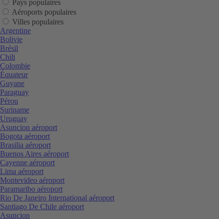
Pays populaires
Aéroports populaires
Villes populaires
Argentine
Bolivie
Brésil
Chili
Colombie
Équateur
Guyane
Paraguay
Pérou
Suriname
Uruguay
Asuncion aéroport
Bogota aéroport
Brasilia aéroport
Buenos Aires aéroport
Cayenne aéroport
Lima aéroport
Montevideo aéroport
Paramaribo aéroport
Rio De Janeiro International aéroport
Santiago De Chile aéroport
Asuncion