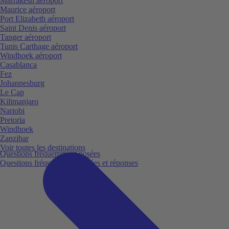
Marrakesh aéroport
Maurice aéroport
Port Elizabeth aéroport
Saint Denis aéroport
Tanger aéroport
Tunis Carthage aéroport
Windhoek aéroport
Casablanca
Fez
Johannesburg
Le Cap
Kilimanjaro
Nariobi
Pretoria
Windhoek
Zanzibar
Voir toutes les destinations
Questions fréquemment posées
Questions fréquemment posées et réponses