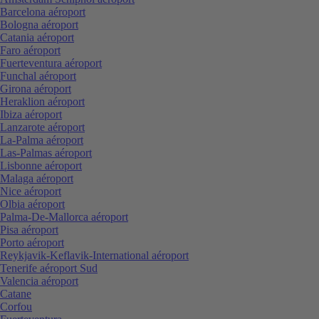
Barcelona aéroport
Bologna aéroport
Catania aéroport
Faro aéroport
Fuerteventura aéroport
Funchal aéroport
Girona aéroport
Heraklion aéroport
Ibiza aéroport
Lanzarote aéroport
La-Palma aéroport
Las-Palmas aéroport
Lisbonne aéroport
Malaga aéroport
Nice aéroport
Olbia aéroport
Palma-De-Mallorca aéroport
Pisa aéroport
Porto aéroport
Reykjavik-Keflavik-International aéroport
Tenerife aéroport Sud
Valencia aéroport
Catane
Corfou