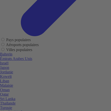
Pays populaires
Aéroports populaires
Villes populaires
Bahreïn
Émirats Arabes Unis
Israël
Japon
Jordanie
Koweït
Liban
Malaisie
Oman
Qatar
Sri Lanka
Thaïlande
Turquie