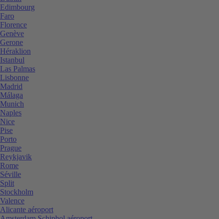
Edimbourg
Faro
Florence
Genève
Gerone
Héraklion
Istanbul
Las Palmas
Lisbonne
Madrid
Málaga
Munich
Naples
Nice
Pise
Porto
Prague
Reykjavik
Rome
Séville
Split
Stockholm
Valence
Alicante aéroport
Amsterdam Schiphol aéroport