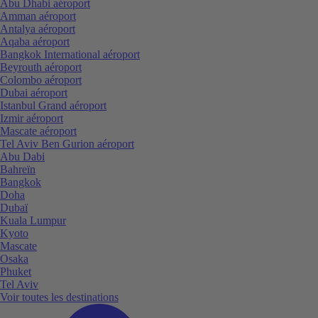
Abu Dhabi aéroport
Amman aéroport
Antalya aéroport
Aqaba aéroport
Bangkok International aéroport
Beyrouth aéroport
Colombo aéroport
Dubai aéroport
Istanbul Grand aéroport
Izmir aéroport
Mascate aéroport
Tel Aviv Ben Gurion aéroport
Abu Dabi
Bahreïn
Bangkok
Doha
Dubaï
Kuala Lumpur
Kyoto
Mascate
Osaka
Phuket
Tel Aviv
Voir toutes les destinations