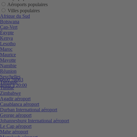
Aéroports populaires
Villes populaires
Afrique du Sud
Botswana
Cap-Vert
Égypte
Kenya
Lesotho
Maroc
Maurice
Mayotte
Namibie
Réunion
Seychelles
0800 76063
Tanzanie
Jusqu’à 20:00
Tunisie
Zimbabwe
Agadir aéroport
Casablanca aéroport
Durban International aéroport
George aéroport
Johannesburg International aéroport
Le Cap aéroport
Mahe aéroport