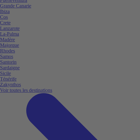
Fuerteventura
Grande Canarie
Ibiza
Cos
Crete
Lanzarote
La-Palma
Madère
Majorque
Rhodes
Samos
Santorin
Sardaigne
Sicile
Ténérife
Zakynthos
Voir toutes les destinations