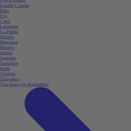
Fuerteventura
Grande Canarie
Ibiza
Cos
Crete
Lanzarote
La-Palma
Madère
Majorque
Rhodes
Samos
Santorin
Sardaigne
Sicile
Ténérife
Zakynthos
Voir toutes les destinations