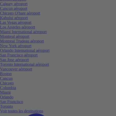
Calgary aéroport
Cancun aéroport
Chicago O'hare aéroport
Kahului aéroport
Las Vegas aéroport
Los Angeles aéroport
Miami International aéroport
Montreal aéroport
Montreal Trudeau aéroport
New York aéroport
Orlando International aéroport
San Francisco aéroport
San Jose aéroport
Toronto International aéroport
Vancouver aéroport
Boston
Cancun
Chicago
Columbia
Miami
Orlando
San Francisco
Toronto
Voir toutes les destinations