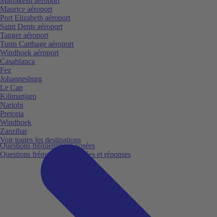
Marrakesh aéroport
Maurice aéroport
Port Elizabeth aéroport
Saint Denis aéroport
Tanger aéroport
Tunis Carthage aéroport
Windhoek aéroport
Casablanca
Fez
Johannesburg
Le Cap
Kilimanjaro
Nariobi
Pretoria
Windhoek
Zanzibar
Voir toutes les destinations
Questions fréquemment posées
Questions fréquemment posées et réponses