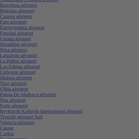
Barcelona aéroport
Bologna aéroport
Catania aéroport
Faro aéroport
Fuerteventura aéroport
Funchal aéroport
Girona aéroport
Heraklion aéroport
Ibiza aéroport
Lanzarote aéroport
La-Palma aéroport
Las-Palmas aéroport
Lisbonne aéroport
Malaga aéroport
Nice aéroport
Olbia aéroport
Palma-De-Mallorca aéroport
Pisa aéroport
Porto aéroport
Reykjavik-Keflavik-International aéroport
Tenerife aéroport Sud
Valencia aéroport
Catane
Corfou