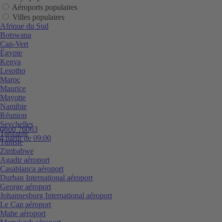
Aéroports populaires
Villes populaires
Afrique du Sud
Botswana
Cap-Vert
Égypte
Kenya
Lesotho
Maroc
Maurice
Mayotte
Namibie
Réunion
Seychelles
0800 76063
Tanzanie
à partir de 09:00
Tunisie
Zimbabwe
Agadir aéroport
Casablanca aéroport
Durban International aéroport
George aéroport
Johannesburg International aéroport
Le Cap aéroport
Mahe aéroport