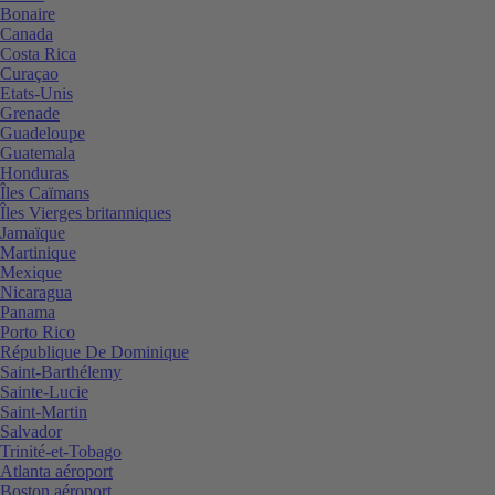
Bonaire
Canada
Costa Rica
Curaçao
Etats-Unis
Grenade
Guadeloupe
Guatemala
Honduras
Îles Caïmans
Îles Vierges britanniques
Jamaïque
Martinique
Mexique
Nicaragua
Panama
Porto Rico
République De Dominique
Saint-Barthélemy
Sainte-Lucie
Saint-Martin
Salvador
Trinité-et-Tobago
Atlanta aéroport
Boston aéroport