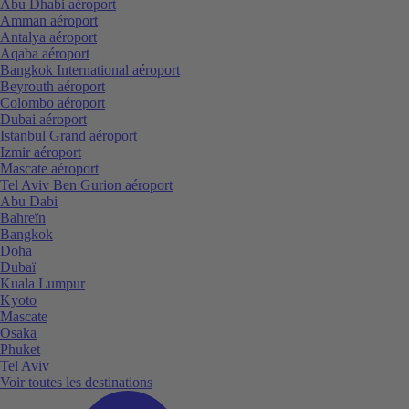
Abu Dhabi aéroport
Amman aéroport
Antalya aéroport
Aqaba aéroport
Bangkok International aéroport
Beyrouth aéroport
Colombo aéroport
Dubai aéroport
Istanbul Grand aéroport
Izmir aéroport
Mascate aéroport
Tel Aviv Ben Gurion aéroport
Abu Dabi
Bahreïn
Bangkok
Doha
Dubaï
Kuala Lumpur
Kyoto
Mascate
Osaka
Phuket
Tel Aviv
Voir toutes les destinations