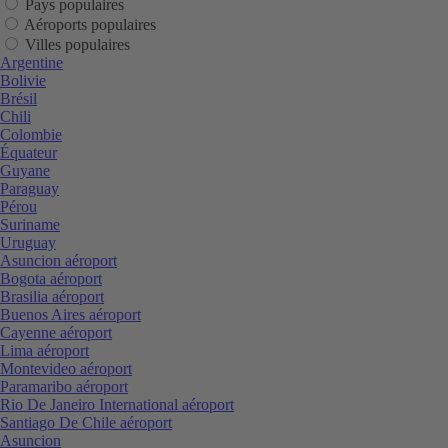
Pays populaires
Aéroports populaires
Villes populaires
Argentine
Bolivie
Brésil
Chili
Colombie
Équateur
Guyane
Paraguay
Pérou
Suriname
Uruguay
Asuncion aéroport
Bogota aéroport
Brasilia aéroport
Buenos Aires aéroport
Cayenne aéroport
Lima aéroport
Montevideo aéroport
Paramaribo aéroport
Rio De Janeiro International aéroport
Santiago De Chile aéroport
Asuncion