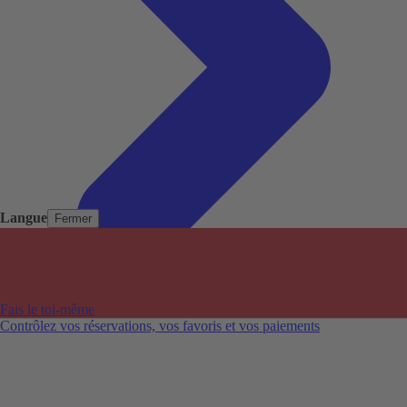
Langue
Fermer
Pays populaires
Aéroports populaires
Fais le toi-même
Villes populaires
Contrôlez vos réservations, vos favoris et vos paiements
Australie
Nouvelle-Zélande
Auckland aéroport
Adelaide aéroport
Alice Springs aéroport