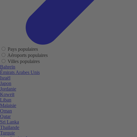
Pays populaires
Aéroports populaires
Villes populaires
Bahreïn
Émirats Arabes Unis
Israël
Japon
Jordanie
Koweït
Liban
Malaisie
Oman
Qatar
Sri Lanka
Thaïlande
Turquie