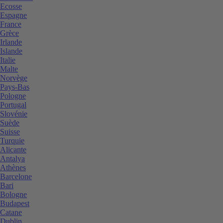
Ecosse
Espagne
France
Grèce
Irlande
Islande
Italie
Malte
Norvège
Pays-Bas
Pologne
Portugal
Slovénie
Suède
Suisse
Turquie
Alicante
Antalya
Athènes
Barcelone
Bari
Bologne
Budapest
Catane
Dublin