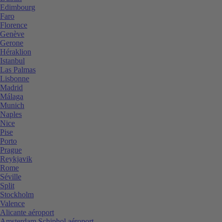
Edimbourg
Faro
Florence
Genève
Gerone
Héraklion
Istanbul
Las Palmas
Lisbonne
Madrid
Málaga
Munich
Naples
Nice
Pise
Porto
Prague
Reykjavik
Rome
Séville
Split
Stockholm
Valence
Alicante aéroport
Amsterdam Schiphol aéroport