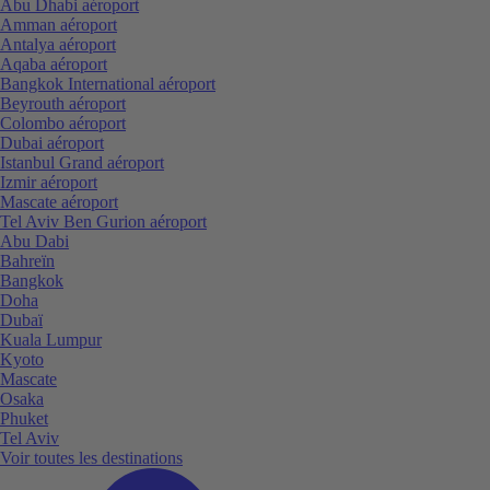
Abu Dhabi aéroport
Amman aéroport
Antalya aéroport
Aqaba aéroport
Bangkok International aéroport
Beyrouth aéroport
Colombo aéroport
Dubai aéroport
Istanbul Grand aéroport
Izmir aéroport
Mascate aéroport
Tel Aviv Ben Gurion aéroport
Abu Dabi
Bahreïn
Bangkok
Doha
Dubaï
Kuala Lumpur
Kyoto
Mascate
Osaka
Phuket
Tel Aviv
Voir toutes les destinations