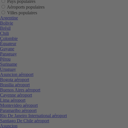
Pays populaires
Aéroports populaires
Villes populaires
Argentine
Bolivie
Brésil
Chili
Colombie
Équateur
Guyane
Paraguay
Pérou
Suriname
Uruguay
Asuncion aéroport
Bogota aéroport
Brasilia aéroport
Buenos Aires aéroport
Cayenne aéroport
Lima aéroport
Montevideo aéroport
Paramaribo aéroport
Rio De Janeiro International aéroport
Santiago De Chile aéroport
Asuncion