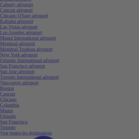
Calgary aéroport
Cancun aéroport
Chicago O'hare aéroport
Kahului aéroport
Las Vegas aéroport
Los Angeles aéroport
Miami International aéroport
Montreal aéroport
Montreal Trudeau aéroport
New York aéroport
Orlando International aéroport
San Francisco aéroport
San Jose aéroport
Toronto International aéroport
Vancouver aéroport
Boston
Cancun
Chicago
Columbia
Miami
Orlando
San Francisco
Toronto
Voir toutes les destinations