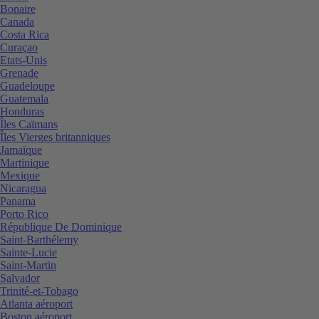
Bonaire
Canada
Costa Rica
Curaçao
Etats-Unis
Grenade
Guadeloupe
Guatemala
Honduras
Îles Caïmans
Îles Vierges britanniques
Jamaïque
Martinique
Mexique
Nicaragua
Panama
Porto Rico
République De Dominique
Saint-Barthélemy
Sainte-Lucie
Saint-Martin
Salvador
Trinité-et-Tobago
Atlanta aéroport
Boston aéroport