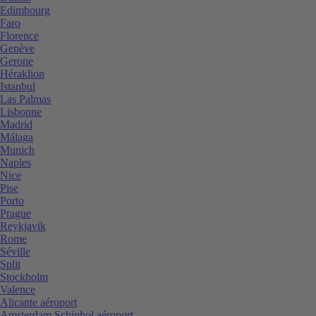
Edimbourg
Faro
Florence
Genève
Gerone
Héraklion
Istanbul
Las Palmas
Lisbonne
Madrid
Málaga
Munich
Naples
Nice
Pise
Porto
Prague
Reykjavik
Rome
Séville
Split
Stockholm
Valence
Alicante aéroport
Amsterdam Schiphol aéroport