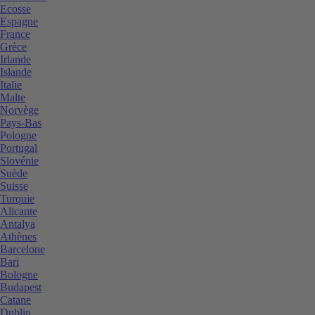
Ecosse
Espagne
France
Grèce
Irlande
Islande
Italie
Malte
Norvège
Pays-Bas
Pologne
Portugal
Slovénie
Suède
Suisse
Turquie
Alicante
Antalya
Athènes
Barcelone
Bari
Bologne
Budapest
Catane
Dublin