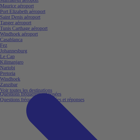
Marrakesh aéroport
Maurice aéroport
Port Elizabeth aéroport
Saint Denis aéroport
Tanger aéroport
Tunis Carthage aéroport
Windhoek aéroport
Casablanca
Fez
Johannesburg
Le Cap
Kilimanjaro
Nariobi
Pretoria
Windhoek
Zanzibar
Voir toutes les destinations
Questions fréquemment posées
Questions fréquemment posées et réponses