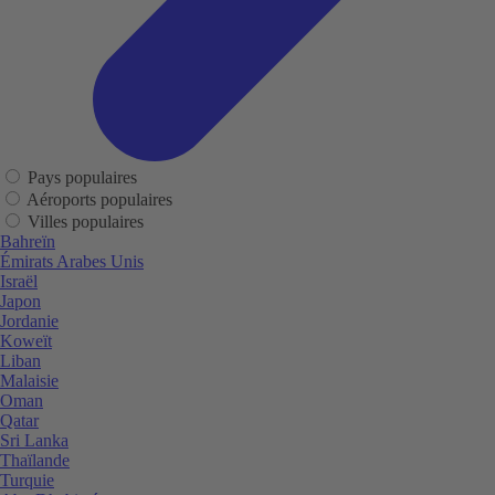
Pays populaires
Aéroports populaires
Villes populaires
Bahreïn
Émirats Arabes Unis
Israël
Japon
Jordanie
Koweït
Liban
Malaisie
Oman
Qatar
Sri Lanka
Thaïlande
Turquie