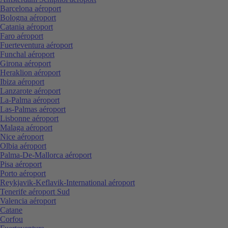
Barcelona aéroport
Bologna aéroport
Catania aéroport
Faro aéroport
Fuerteventura aéroport
Funchal aéroport
Girona aéroport
Heraklion aéroport
Ibiza aéroport
Lanzarote aéroport
La-Palma aéroport
Las-Palmas aéroport
Lisbonne aéroport
Malaga aéroport
Nice aéroport
Olbia aéroport
Palma-De-Mallorca aéroport
Pisa aéroport
Porto aéroport
Reykjavik-Keflavik-International aéroport
Tenerife aéroport Sud
Valencia aéroport
Catane
Corfou