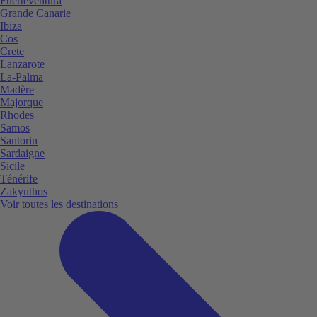
Fuerteventura
Grande Canarie
Ibiza
Cos
Crete
Lanzarote
La-Palma
Madère
Majorque
Rhodes
Samos
Santorin
Sardaigne
Sicile
Ténérife
Zakynthos
Voir toutes les destinations