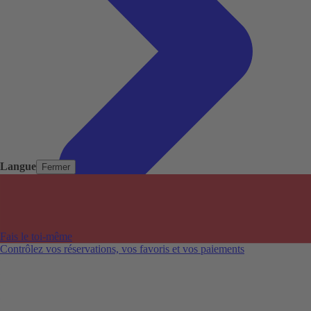
Langue
Fermer
Pays populaires
Aéroports populaires
Fais le toi-même
Villes populaires
Contrôlez vos réservations, vos favoris et vos paiements
Australie
Nouvelle-Zélande
Auckland aéroport
Adelaide aéroport
Alice Springs aéroport