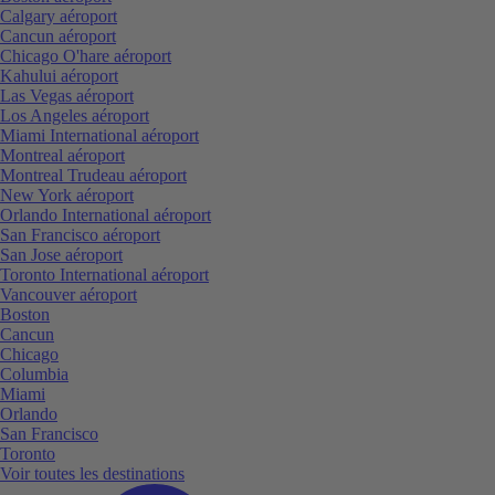
Calgary aéroport
Cancun aéroport
Chicago O'hare aéroport
Kahului aéroport
Las Vegas aéroport
Los Angeles aéroport
Miami International aéroport
Montreal aéroport
Montreal Trudeau aéroport
New York aéroport
Orlando International aéroport
San Francisco aéroport
San Jose aéroport
Toronto International aéroport
Vancouver aéroport
Boston
Cancun
Chicago
Columbia
Miami
Orlando
San Francisco
Toronto
Voir toutes les destinations