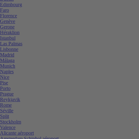
Edimbourg
Faro
Florence
Genève
Gerone
Héraklion
Istanbul
Las Palmas
Lisbonne
Madrid
Málaga
Munich
Naples
Nice
Pise
Porto
Prague
Reykjavik
Rome
Séville
Split
Stockholm
Valence
Alicante aéroport
Amsterdam Schiphol aéroport