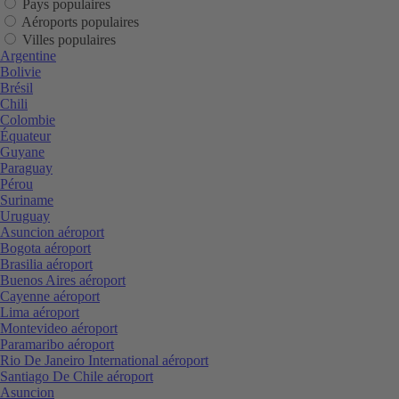
Pays populaires
Aéroports populaires
Villes populaires
Argentine
Bolivie
Brésil
Chili
Colombie
Équateur
Guyane
Paraguay
Pérou
Suriname
Uruguay
Asuncion aéroport
Bogota aéroport
Brasilia aéroport
Buenos Aires aéroport
Cayenne aéroport
Lima aéroport
Montevideo aéroport
Paramaribo aéroport
Rio De Janeiro International aéroport
Santiago De Chile aéroport
Asuncion