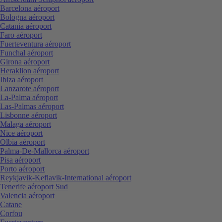
Barcelona aéroport
Bologna aéroport
Catania aéroport
Faro aéroport
Fuerteventura aéroport
Funchal aéroport
Girona aéroport
Heraklion aéroport
Ibiza aéroport
Lanzarote aéroport
La-Palma aéroport
Las-Palmas aéroport
Lisbonne aéroport
Malaga aéroport
Nice aéroport
Olbia aéroport
Palma-De-Mallorca aéroport
Pisa aéroport
Porto aéroport
Reykjavik-Keflavik-International aéroport
Tenerife aéroport Sud
Valencia aéroport
Catane
Corfou