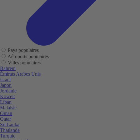
Pays populaires
Aéroports populaires
Villes populaires
Bahreïn
Émirats Arabes Unis
Israël
Japon
Jordanie
Koweït
Liban
Malaisie
Oman
Qatar
Sri Lanka
Thaïlande
Turquie