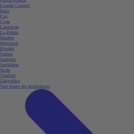
Fuerteventura
Grande Canarie
Ibiza
Cos
Crete
Lanzarote
La-Palma
Madère
Majorque
Rhodes
Samos
Santorin
Sardaigne
Sicile
Ténérife
Zakynthos
Voir toutes les destinations