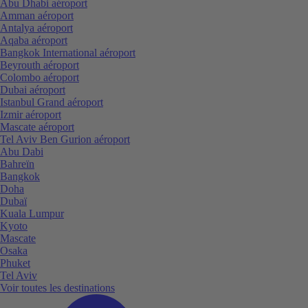
Abu Dhabi aéroport
Amman aéroport
Antalya aéroport
Aqaba aéroport
Bangkok International aéroport
Beyrouth aéroport
Colombo aéroport
Dubai aéroport
Istanbul Grand aéroport
Izmir aéroport
Mascate aéroport
Tel Aviv Ben Gurion aéroport
Abu Dabi
Bahreïn
Bangkok
Doha
Dubaï
Kuala Lumpur
Kyoto
Mascate
Osaka
Phuket
Tel Aviv
Voir toutes les destinations