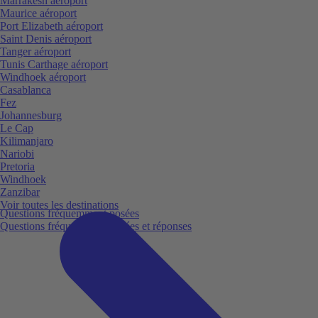
Marrakesh aéroport
Maurice aéroport
Port Elizabeth aéroport
Saint Denis aéroport
Tanger aéroport
Tunis Carthage aéroport
Windhoek aéroport
Casablanca
Fez
Johannesburg
Le Cap
Kilimanjaro
Nariobi
Pretoria
Windhoek
Zanzibar
Voir toutes les destinations
Questions fréquemment posées
Questions fréquemment posées et réponses