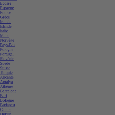
Ecosse
Espagne
France
Grèce
Irlande
Islande
Italie
Malte
Norvège
Pays-Bas
Pologne
Portugal
Slovénie
Suède
Suisse
Turquie
Alicante
Antalya
Athènes
Barcelone
Bari
Bologne
Budapest
Catane
Dublin