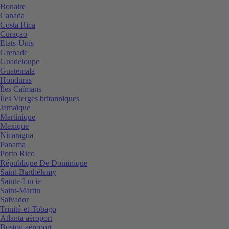
Bonaire
Canada
Costa Rica
Curaçao
Etats-Unis
Grenade
Guadeloupe
Guatemala
Honduras
Îles Caïmans
Îles Vierges britanniques
Jamaïque
Martinique
Mexique
Nicaragua
Panama
Porto Rico
République De Dominique
Saint-Barthélemy
Sainte-Lucie
Saint-Martin
Salvador
Trinité-et-Tobago
Atlanta aéroport
Boston aéroport