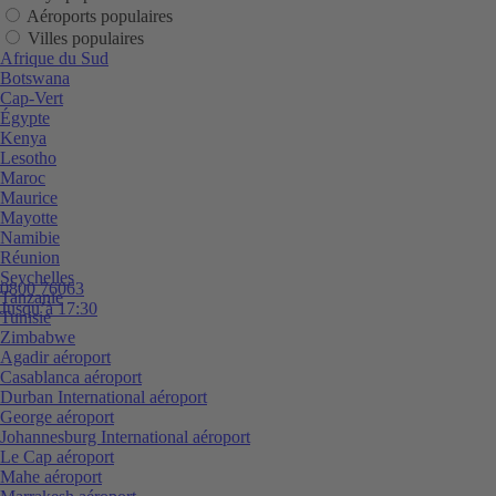
Aéroports populaires
Villes populaires
Afrique du Sud
Botswana
Cap-Vert
Égypte
Kenya
Lesotho
Maroc
Maurice
Mayotte
Namibie
Réunion
Seychelles
0800 76063
Tanzanie
Jusqu’à 17:30
Tunisie
Zimbabwe
Agadir aéroport
Casablanca aéroport
Durban International aéroport
George aéroport
Johannesburg International aéroport
Le Cap aéroport
Mahe aéroport