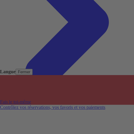
Langue
Fermer
Pays populaires
Aéroports populaires
Fais le toi-même
Villes populaires
Contrôlez vos réservations, vos favoris et vos paiements
Australie
Nouvelle-Zélande
Auckland aéroport
Adelaide aéroport
Alice Springs aéroport