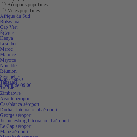
Aéroports populaires
Villes populaires
Afrique du Sud
Botswana
Cap-Vert
Égypte
Kenya
Lesotho
Maroc
Maurice
Mayotte
Namibie
Réunion
Seychelles
0800 76063
Tanzanie
à partir de 09:00
Tunisie
Zimbabwe
Agadir aéroport
Casablanca aéroport
Durban International aéroport
George aéroport
Johannesburg International aéroport
Le Cap aéroport
Mahe aéroport