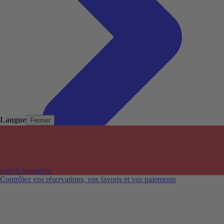
Langue
Fermer
Pays populaires
Aéroports populaires
Fais le toi-même
Villes populaires
Contrôlez vos réservations, vos favoris et vos paiements
Australie
Nouvelle-Zélande
Auckland aéroport
Adelaide aéroport
Alice Springs aéroport