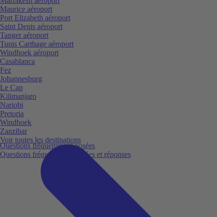
Marrakesh aéroport
Maurice aéroport
Port Elizabeth aéroport
Saint Denis aéroport
Tanger aéroport
Tunis Carthage aéroport
Windhoek aéroport
Casablanca
Fez
Johannesburg
Le Cap
Kilimanjaro
Nariobi
Pretoria
Windhoek
Zanzibar
Voir toutes les destinations
Questions fréquemment posées
Questions fréquemment posées et réponses