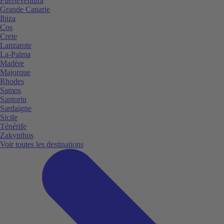
Fuerteventura
Grande Canarie
Ibiza
Cos
Crete
Lanzarote
La-Palma
Madère
Majorque
Rhodes
Samos
Santorin
Sardaigne
Sicile
Ténérife
Zakynthos
Voir toutes les destinations