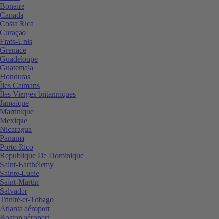
Bonaire
Canada
Costa Rica
Curaçao
Etats-Unis
Grenade
Guadeloupe
Guatemala
Honduras
Îles Caïmans
Îles Vierges britanniques
Jamaïque
Martinique
Mexique
Nicaragua
Panama
Porto Rico
République De Dominique
Saint-Barthélemy
Sainte-Lucie
Saint-Martin
Salvador
Trinité-et-Tobago
Atlanta aéroport
Boston aéroport