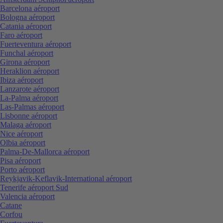
Barcelona aéroport
Bologna aéroport
Catania aéroport
Faro aéroport
Fuerteventura aéroport
Funchal aéroport
Girona aéroport
Heraklion aéroport
Ibiza aéroport
Lanzarote aéroport
La-Palma aéroport
Las-Palmas aéroport
Lisbonne aéroport
Malaga aéroport
Nice aéroport
Olbia aéroport
Palma-De-Mallorca aéroport
Pisa aéroport
Porto aéroport
Reykjavik-Keflavik-International aéroport
Tenerife aéroport Sud
Valencia aéroport
Catane
Corfou