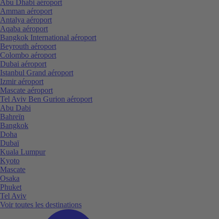
Abu Dhabi aéroport
Amman aéroport
Antalya aéroport
Aqaba aéroport
Bangkok International aéroport
Beyrouth aéroport
Colombo aéroport
Dubai aéroport
Istanbul Grand aéroport
Izmir aéroport
Mascate aéroport
Tel Aviv Ben Gurion aéroport
Abu Dabi
Bahreïn
Bangkok
Doha
Dubaï
Kuala Lumpur
Kyoto
Mascate
Osaka
Phuket
Tel Aviv
Voir toutes les destinations