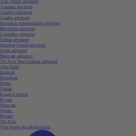
Abu Dhabi aéroport
Amman aéroport
Antalya aéroport
Aqaba aéroport
Bangkok International aéroport
Beyrouth aéroport
Colombo aéroport
Dubai aéroport
Istanbul Grand aéroport
Izmir aéroport
Mascate aéroport
Tel Aviv Ben Gurion aéroport
Abu Dabi
Bahreïn
Bangkok
Doha
Dubaï
Kuala Lumpur
Kyoto
Mascate
Osaka
Phuket
Tel Aviv
Voir toutes les destinations