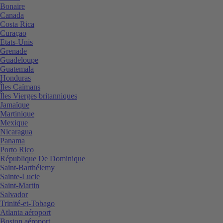
Bonaire
Canada
Costa Rica
Curaçao
Etats-Unis
Grenade
Guadeloupe
Guatemala
Honduras
Îles Caïmans
Îles Vierges britanniques
Jamaïque
Martinique
Mexique
Nicaragua
Panama
Porto Rico
République De Dominique
Saint-Barthélemy
Sainte-Lucie
Saint-Martin
Salvador
Trinité-et-Tobago
Atlanta aéroport
Boston aéroport