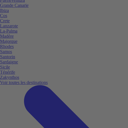
Fuerteventura
Grande Canarie
Ibiza
Cos
Crete
Lanzarote
La-Palma
Madère
Majorque
Rhodes
Samos
Santorin
Sardaigne
Sicile
Ténérife
Zakynthos
Voir toutes les destinations