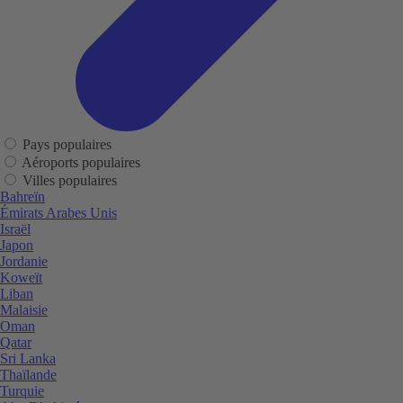
Pays populaires
Aéroports populaires
Villes populaires
Bahreïn
Émirats Arabes Unis
Israël
Japon
Jordanie
Koweït
Liban
Malaisie
Oman
Qatar
Sri Lanka
Thaïlande
Turquie