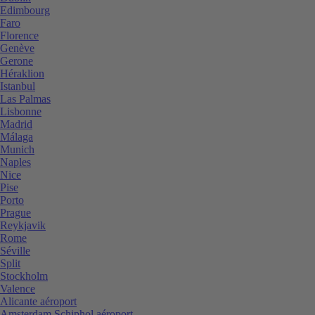
Edimbourg
Faro
Florence
Genève
Gerone
Héraklion
Istanbul
Las Palmas
Lisbonne
Madrid
Málaga
Munich
Naples
Nice
Pise
Porto
Prague
Reykjavik
Rome
Séville
Split
Stockholm
Valence
Alicante aéroport
Amsterdam Schiphol aéroport