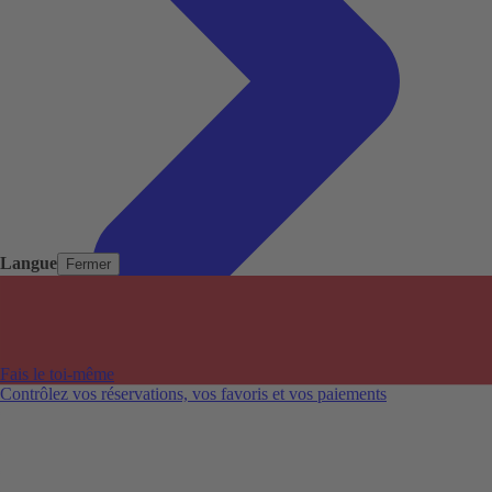
Langue
Fermer
Pays populaires
Aéroports populaires
Fais le toi-même
Villes populaires
Contrôlez vos réservations, vos favoris et vos paiements
Australie
Nouvelle-Zélande
Auckland aéroport
Adelaide aéroport
Alice Springs aéroport