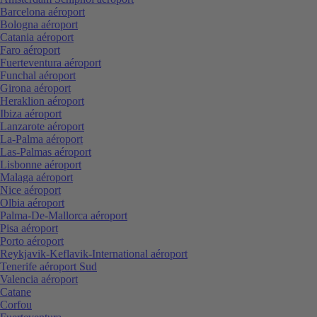
Barcelona aéroport
Bologna aéroport
Catania aéroport
Faro aéroport
Fuerteventura aéroport
Funchal aéroport
Girona aéroport
Heraklion aéroport
Ibiza aéroport
Lanzarote aéroport
La-Palma aéroport
Las-Palmas aéroport
Lisbonne aéroport
Malaga aéroport
Nice aéroport
Olbia aéroport
Palma-De-Mallorca aéroport
Pisa aéroport
Porto aéroport
Reykjavik-Keflavik-International aéroport
Tenerife aéroport Sud
Valencia aéroport
Catane
Corfou