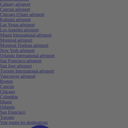
Calgary aéroport
Cancun aéroport
Chicago O'hare aéroport
Kahului aéroport
Las Vegas aéroport
Los Angeles aéroport
Miami International aéroport
Montreal aéroport
Montreal Trudeau aéroport
New York aéroport
Orlando International aéroport
San Francisco aéroport
San Jose aéroport
Toronto International aéroport
Vancouver aéroport
Boston
Cancun
Chicago
Columbia
Miami
Orlando
San Francisco
Toronto
Voir toutes les destinations