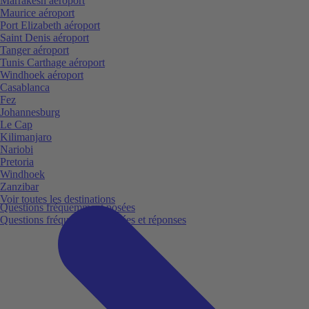
Marrakesh aéroport
Maurice aéroport
Port Elizabeth aéroport
Saint Denis aéroport
Tanger aéroport
Tunis Carthage aéroport
Windhoek aéroport
Casablanca
Fez
Johannesburg
Le Cap
Kilimanjaro
Nariobi
Pretoria
Windhoek
Zanzibar
Voir toutes les destinations
Questions fréquemment posées
Questions fréquemment posées et réponses