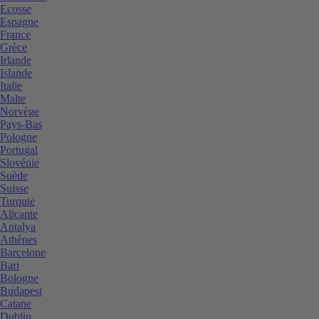
Ecosse
Espagne
France
Grèce
Irlande
Islande
Italie
Malte
Norvège
Pays-Bas
Pologne
Portugal
Slovénie
Suède
Suisse
Turquie
Alicante
Antalya
Athènes
Barcelone
Bari
Bologne
Budapest
Catane
Dublin