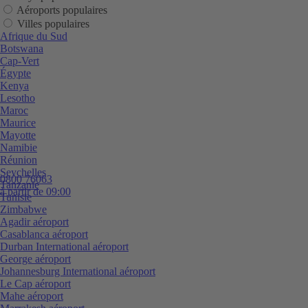
Aéroports populaires
Villes populaires
Afrique du Sud
Botswana
Cap-Vert
Égypte
Kenya
Lesotho
Maroc
Maurice
Mayotte
Namibie
Réunion
Seychelles
0800 76063
Tanzanie
à partir de 09:00
Tunisie
Zimbabwe
Agadir aéroport
Casablanca aéroport
Durban International aéroport
George aéroport
Johannesburg International aéroport
Le Cap aéroport
Mahe aéroport