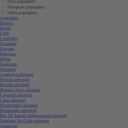
Pays populaires
Aéroports populaires
Villes populaires
Argentine
Bolivie
Brésil
Chili
Colombie
Équateur
Guyane
Paraguay
Pérou
Suriname
Uruguay
Asuncion aéroport
Bogota aéroport
Brasilia aéroport
Buenos Aires aéroport
Cayenne aéroport
Lima aéroport
Montevideo aéroport
Paramaribo aéroport
Rio De Janeiro International aéroport
Santiago De Chile aéroport
Asuncion