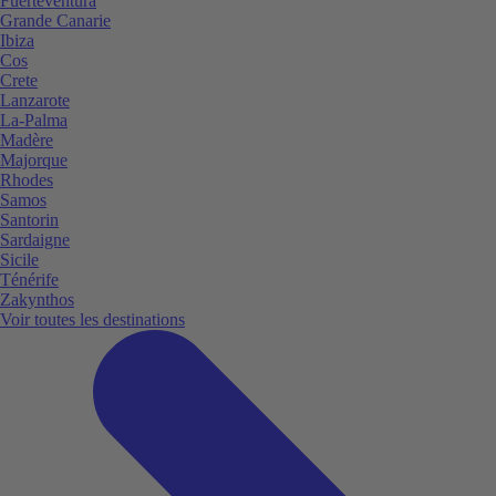
Fuerteventura
Grande Canarie
Ibiza
Cos
Crete
Lanzarote
La-Palma
Madère
Majorque
Rhodes
Samos
Santorin
Sardaigne
Sicile
Ténérife
Zakynthos
Voir toutes les destinations