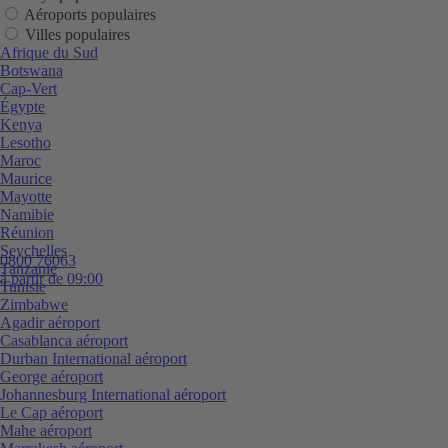
Aéroports populaires
Villes populaires
Afrique du Sud
Botswana
Cap-Vert
Égypte
Kenya
Lesotho
Maroc
Maurice
Mayotte
Namibie
Réunion
Seychelles
0800 76063
Tanzanie
à partir de 09:00
Tunisie
Zimbabwe
Agadir aéroport
Casablanca aéroport
Durban International aéroport
George aéroport
Johannesburg International aéroport
Le Cap aéroport
Mahe aéroport