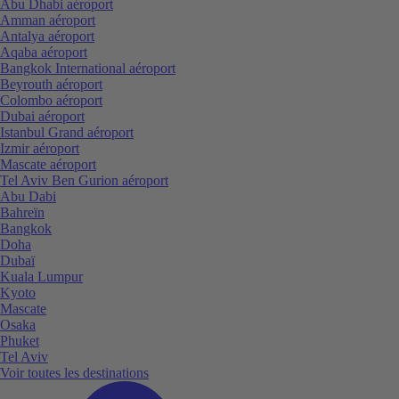
Abu Dhabi aéroport
Amman aéroport
Antalya aéroport
Aqaba aéroport
Bangkok International aéroport
Beyrouth aéroport
Colombo aéroport
Dubai aéroport
Istanbul Grand aéroport
Izmir aéroport
Mascate aéroport
Tel Aviv Ben Gurion aéroport
Abu Dabi
Bahreïn
Bangkok
Doha
Dubaï
Kuala Lumpur
Kyoto
Mascate
Osaka
Phuket
Tel Aviv
Voir toutes les destinations