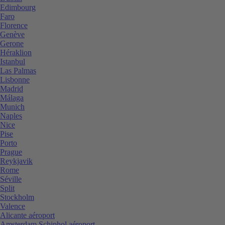
Edimbourg
Faro
Florence
Genève
Gerone
Héraklion
Istanbul
Las Palmas
Lisbonne
Madrid
Málaga
Munich
Naples
Nice
Pise
Porto
Prague
Reykjavik
Rome
Séville
Split
Stockholm
Valence
Alicante aéroport
Amsterdam Schiphol aéroport