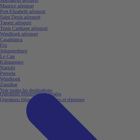
Marrakesh aéroport
Maurice aéroport
Port Elizabeth aéroport
Saint Denis aéroport
Tanger aéroport
Tunis Carthage aéroport
Windhoek aéroport
Casablanca
Fez
Johannesburg
Le Cap
Kilimanjaro
Nariobi
Pretoria
Windhoek
Zanzibar
Voir toutes les destinations
Questions fréquemment posées
Questions fréquemment posées et réponses