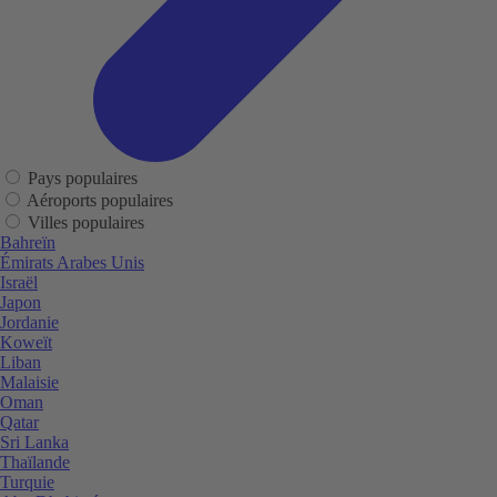
Pays populaires
Aéroports populaires
Villes populaires
Bahreïn
Émirats Arabes Unis
Israël
Japon
Jordanie
Koweït
Liban
Malaisie
Oman
Qatar
Sri Lanka
Thaïlande
Turquie