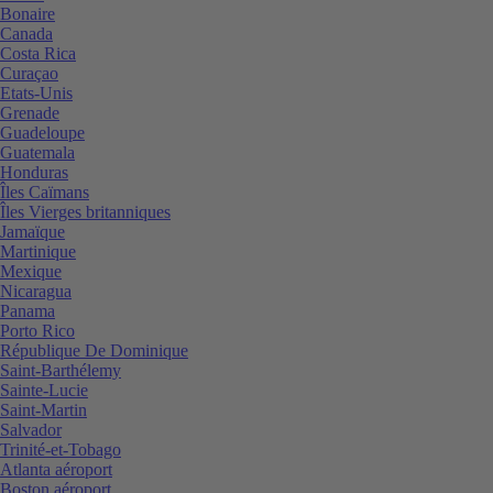
Bonaire
Canada
Costa Rica
Curaçao
Etats-Unis
Grenade
Guadeloupe
Guatemala
Honduras
Îles Caïmans
Îles Vierges britanniques
Jamaïque
Martinique
Mexique
Nicaragua
Panama
Porto Rico
République De Dominique
Saint-Barthélemy
Sainte-Lucie
Saint-Martin
Salvador
Trinité-et-Tobago
Atlanta aéroport
Boston aéroport