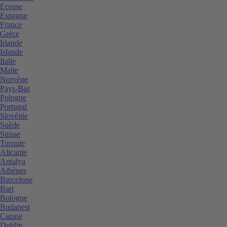
Ecosse
Espagne
France
Grèce
Irlande
Islande
Italie
Malte
Norvège
Pays-Bas
Pologne
Portugal
Slovénie
Suède
Suisse
Turquie
Alicante
Antalya
Athènes
Barcelone
Bari
Bologne
Budapest
Catane
Dublin