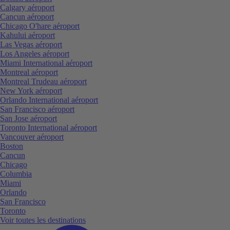
Calgary aéroport
Cancun aéroport
Chicago O'hare aéroport
Kahului aéroport
Las Vegas aéroport
Los Angeles aéroport
Miami International aéroport
Montreal aéroport
Montreal Trudeau aéroport
New York aéroport
Orlando International aéroport
San Francisco aéroport
San Jose aéroport
Toronto International aéroport
Vancouver aéroport
Boston
Cancun
Chicago
Columbia
Miami
Orlando
San Francisco
Toronto
Voir toutes les destinations