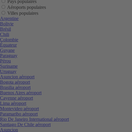
Pays populaires
Aéroports populaires
Villes populaires
Argentine
Bolivie
Brésil
Chili
Colombie
Équateur
Guyane
Paraguay
Pérou
Suriname
Uruguay
Asuncion aéroport
Bogota aéroport
Brasilia aéroport
Buenos Aires aéroport
Cayenne aéroport
Lima aéroport
Montevideo aéroport
Paramaribo aéroport
Rio De Janeiro International aéroport
Santiago De Chile aéroport
Asuncion