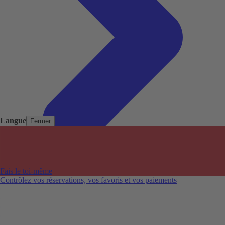
Langue
Fermer
Pays populaires
Aéroports populaires
Fais le toi-même
Villes populaires
Contrôlez vos réservations, vos favoris et vos paiements
Australie
Nouvelle-Zélande
Auckland aéroport
Adelaide aéroport
Alice Springs aéroport