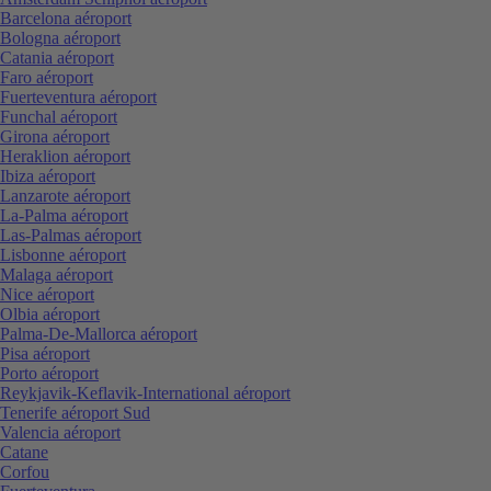
Barcelona aéroport
Bologna aéroport
Catania aéroport
Faro aéroport
Fuerteventura aéroport
Funchal aéroport
Girona aéroport
Heraklion aéroport
Ibiza aéroport
Lanzarote aéroport
La-Palma aéroport
Las-Palmas aéroport
Lisbonne aéroport
Malaga aéroport
Nice aéroport
Olbia aéroport
Palma-De-Mallorca aéroport
Pisa aéroport
Porto aéroport
Reykjavik-Keflavik-International aéroport
Tenerife aéroport Sud
Valencia aéroport
Catane
Corfou