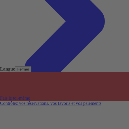
Langue
Fermer
Pays populaires
Aéroports populaires
Fais le toi-même
Villes populaires
Contrôlez vos réservations, vos favoris et vos paiements
Australie
Nouvelle-Zélande
Auckland aéroport
Adelaide aéroport
Alice Springs aéroport