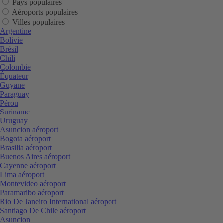
Pays populaires
Aéroports populaires
Villes populaires
Argentine
Bolivie
Brésil
Chili
Colombie
Équateur
Guyane
Paraguay
Pérou
Suriname
Uruguay
Asuncion aéroport
Bogota aéroport
Brasilia aéroport
Buenos Aires aéroport
Cayenne aéroport
Lima aéroport
Montevideo aéroport
Paramaribo aéroport
Rio De Janeiro International aéroport
Santiago De Chile aéroport
Asuncion