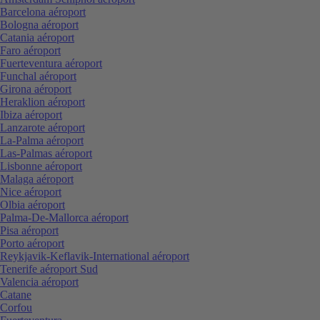
Barcelona aéroport
Bologna aéroport
Catania aéroport
Faro aéroport
Fuerteventura aéroport
Funchal aéroport
Girona aéroport
Heraklion aéroport
Ibiza aéroport
Lanzarote aéroport
La-Palma aéroport
Las-Palmas aéroport
Lisbonne aéroport
Malaga aéroport
Nice aéroport
Olbia aéroport
Palma-De-Mallorca aéroport
Pisa aéroport
Porto aéroport
Reykjavik-Keflavik-International aéroport
Tenerife aéroport Sud
Valencia aéroport
Catane
Corfou