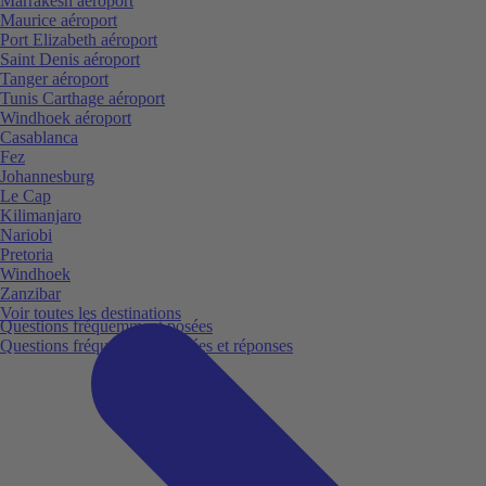
Marrakesh aéroport
Maurice aéroport
Port Elizabeth aéroport
Saint Denis aéroport
Tanger aéroport
Tunis Carthage aéroport
Windhoek aéroport
Casablanca
Fez
Johannesburg
Le Cap
Kilimanjaro
Nariobi
Pretoria
Windhoek
Zanzibar
Voir toutes les destinations
Questions fréquemment posées
Questions fréquemment posées et réponses