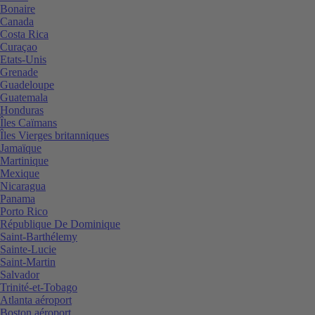
Bonaire
Canada
Costa Rica
Curaçao
Etats-Unis
Grenade
Guadeloupe
Guatemala
Honduras
Îles Caïmans
Îles Vierges britanniques
Jamaïque
Martinique
Mexique
Nicaragua
Panama
Porto Rico
République De Dominique
Saint-Barthélemy
Sainte-Lucie
Saint-Martin
Salvador
Trinité-et-Tobago
Atlanta aéroport
Boston aéroport