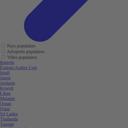
Pays populaires
Aéroports populaires
Villes populaires
Bahreïn
Émirats Arabes Unis
Israël
Japon
Jordanie
Koweït
Liban
Malaisie
Oman
Qatar
Sri Lanka
Thaïlande
Turquie