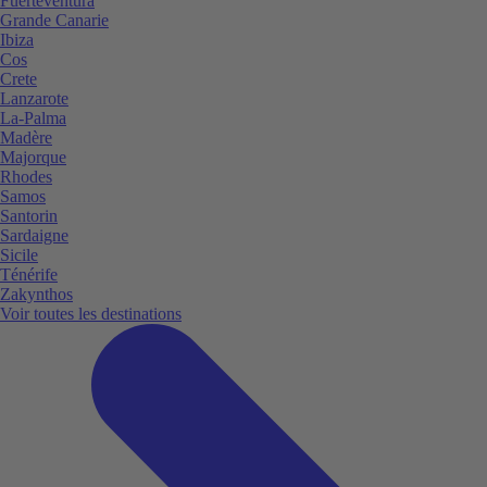
Fuerteventura
Grande Canarie
Ibiza
Cos
Crete
Lanzarote
La-Palma
Madère
Majorque
Rhodes
Samos
Santorin
Sardaigne
Sicile
Ténérife
Zakynthos
Voir toutes les destinations