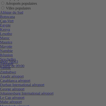
Aéroports populaires
Villes populaires
Afrique du Sud
Botswana
Cap-Vert
Égypte
Kenya
Lesotho
Maroc
Maurice
Mayotte
Namibie
Réunion
Seychelles
0800 76063
Tanzanie
à partir de 09:00
Tunisie
Zimbabwe
Agadir aéroport
Casablanca aéroport
Durban International aéroport
George aéroport
Johannesburg International aéroport
Le Cap aéroport
Mahe aéroport