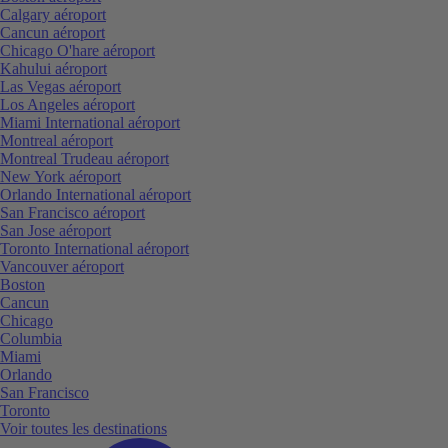
Calgary aéroport
Cancun aéroport
Chicago O'hare aéroport
Kahului aéroport
Las Vegas aéroport
Los Angeles aéroport
Miami International aéroport
Montreal aéroport
Montreal Trudeau aéroport
New York aéroport
Orlando International aéroport
San Francisco aéroport
San Jose aéroport
Toronto International aéroport
Vancouver aéroport
Boston
Cancun
Chicago
Columbia
Miami
Orlando
San Francisco
Toronto
Voir toutes les destinations