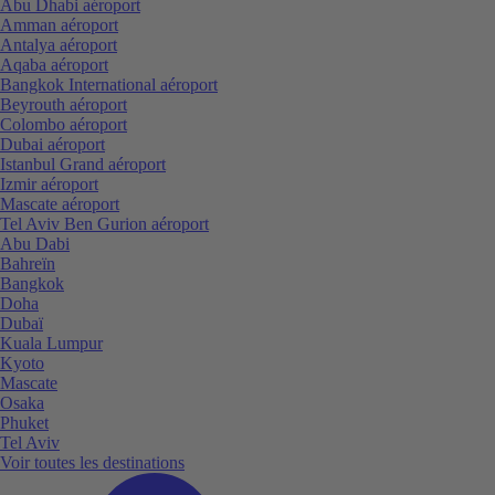
Abu Dhabi aéroport
Amman aéroport
Antalya aéroport
Aqaba aéroport
Bangkok International aéroport
Beyrouth aéroport
Colombo aéroport
Dubai aéroport
Istanbul Grand aéroport
Izmir aéroport
Mascate aéroport
Tel Aviv Ben Gurion aéroport
Abu Dabi
Bahreïn
Bangkok
Doha
Dubaï
Kuala Lumpur
Kyoto
Mascate
Osaka
Phuket
Tel Aviv
Voir toutes les destinations