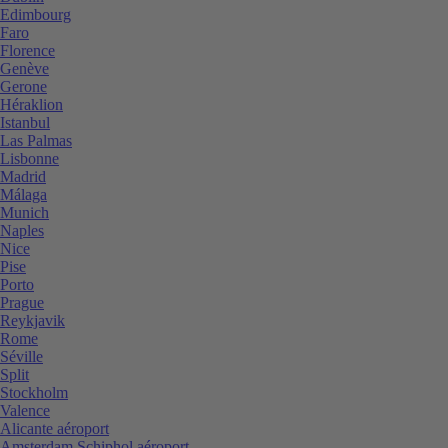
Edimbourg
Faro
Florence
Genève
Gerone
Héraklion
Istanbul
Las Palmas
Lisbonne
Madrid
Málaga
Munich
Naples
Nice
Pise
Porto
Prague
Reykjavik
Rome
Séville
Split
Stockholm
Valence
Alicante aéroport
Amsterdam Schiphol aéroport