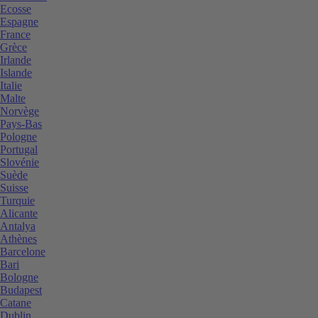
Ecosse
Espagne
France
Grèce
Irlande
Islande
Italie
Malte
Norvège
Pays-Bas
Pologne
Portugal
Slovénie
Suède
Suisse
Turquie
Alicante
Antalya
Athènes
Barcelone
Bari
Bologne
Budapest
Catane
Dublin