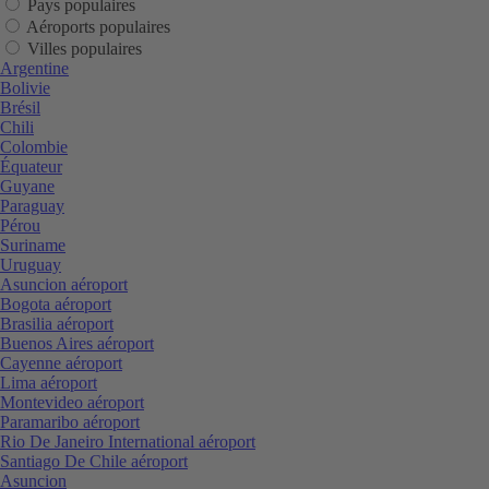
Pays populaires
Aéroports populaires
Villes populaires
Argentine
Bolivie
Brésil
Chili
Colombie
Équateur
Guyane
Paraguay
Pérou
Suriname
Uruguay
Asuncion aéroport
Bogota aéroport
Brasilia aéroport
Buenos Aires aéroport
Cayenne aéroport
Lima aéroport
Montevideo aéroport
Paramaribo aéroport
Rio De Janeiro International aéroport
Santiago De Chile aéroport
Asuncion