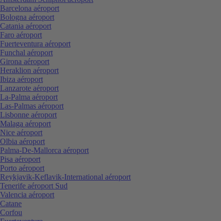
Barcelona aéroport
Bologna aéroport
Catania aéroport
Faro aéroport
Fuerteventura aéroport
Funchal aéroport
Girona aéroport
Heraklion aéroport
Ibiza aéroport
Lanzarote aéroport
La-Palma aéroport
Las-Palmas aéroport
Lisbonne aéroport
Malaga aéroport
Nice aéroport
Olbia aéroport
Palma-De-Mallorca aéroport
Pisa aéroport
Porto aéroport
Reykjavik-Keflavik-International aéroport
Tenerife aéroport Sud
Valencia aéroport
Catane
Corfou