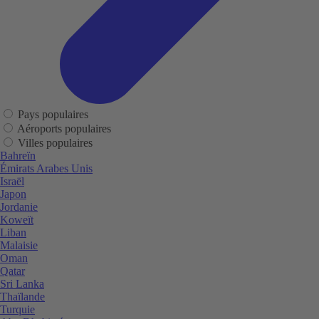
Pays populaires
Aéroports populaires
Villes populaires
Bahreïn
Émirats Arabes Unis
Israël
Japon
Jordanie
Koweït
Liban
Malaisie
Oman
Qatar
Sri Lanka
Thaïlande
Turquie