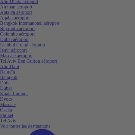
Abu Dhabi aéroport
Amman aéroport
Antalya aéroport
Aqaba aéroport
Bangkok International aéroport
Beyrouth aéroport
Colombo aéroport
Dubai aéroport
Istanbul Grand aéroport
Izmir aéroport
Mascate aéroport
Tel Aviv Ben Gurion aéroport
Abu Dabi
Bahreïn
Bangkok
Doha
Dubaï
Kuala Lumpur
Kyoto
Mascate
Osaka
Phuket
Tel Aviv
Voir toutes les destinations