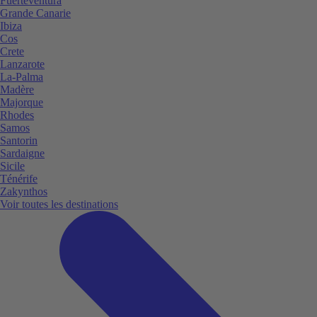
Fuerteventura
Grande Canarie
Ibiza
Cos
Crete
Lanzarote
La-Palma
Madère
Majorque
Rhodes
Samos
Santorin
Sardaigne
Sicile
Ténérife
Zakynthos
Voir toutes les destinations