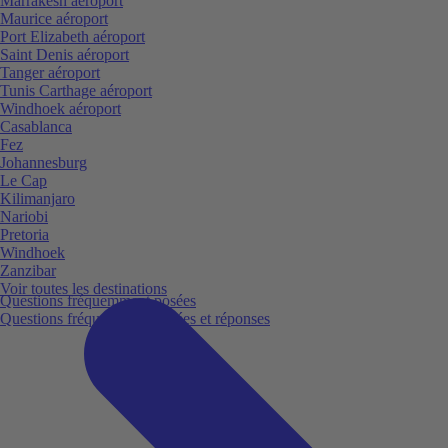
Marrakesh aéroport
Maurice aéroport
Port Elizabeth aéroport
Saint Denis aéroport
Tanger aéroport
Tunis Carthage aéroport
Windhoek aéroport
Casablanca
Fez
Johannesburg
Le Cap
Kilimanjaro
Nariobi
Pretoria
Windhoek
Zanzibar
Voir toutes les destinations
Questions fréquemment posées
Questions fréquemment posées et réponses