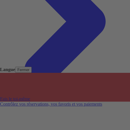
Langue
Fermer
Pays populaires
Aéroports populaires
Fais le toi-même
Villes populaires
Contrôlez vos réservations, vos favoris et vos paiements
Australie
Nouvelle-Zélande
Auckland aéroport
Adelaide aéroport
Alice Springs aéroport