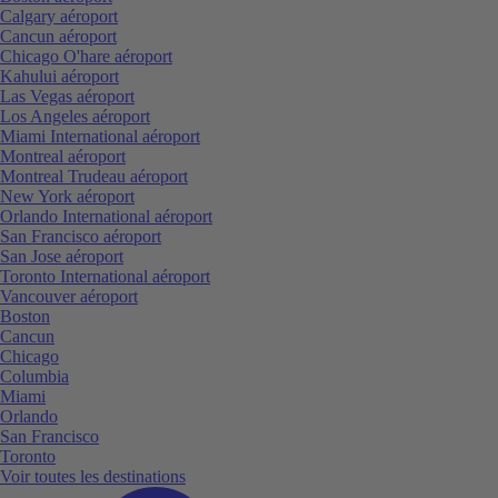
Calgary aéroport
Cancun aéroport
Chicago O'hare aéroport
Kahului aéroport
Las Vegas aéroport
Los Angeles aéroport
Miami International aéroport
Montreal aéroport
Montreal Trudeau aéroport
New York aéroport
Orlando International aéroport
San Francisco aéroport
San Jose aéroport
Toronto International aéroport
Vancouver aéroport
Boston
Cancun
Chicago
Columbia
Miami
Orlando
San Francisco
Toronto
Voir toutes les destinations