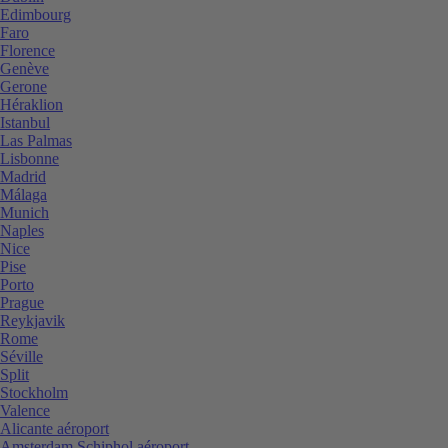
Edimbourg
Faro
Florence
Genève
Gerone
Héraklion
Istanbul
Las Palmas
Lisbonne
Madrid
Málaga
Munich
Naples
Nice
Pise
Porto
Prague
Reykjavik
Rome
Séville
Split
Stockholm
Valence
Alicante aéroport
Amsterdam Schiphol aéroport