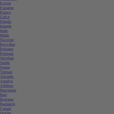
Ecosse
Espagne
France
Grèce
Irlande
Islande
Italie
Malte
Norvège
Pays-Bas
Pologne
Portugal
Slovénie
Suède
Suisse
Turquie
Alicante
Antalya
Athènes
Barcelone
Bari
Bologne
Budapest
Catane
Dublin