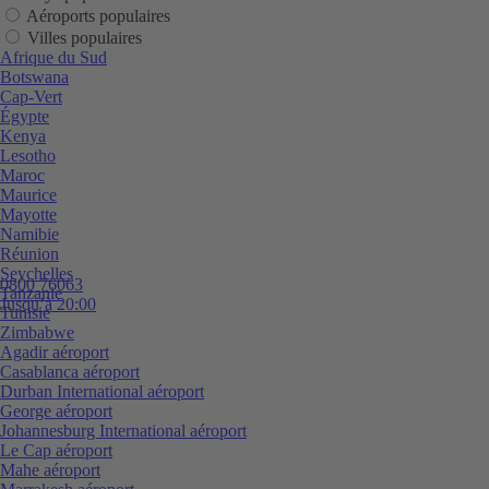
Aéroports populaires
Villes populaires
Afrique du Sud
Botswana
Cap-Vert
Égypte
Kenya
Lesotho
Maroc
Maurice
Mayotte
Namibie
Réunion
Seychelles
0800 76063
Tanzanie
Jusqu’à 20:00
Tunisie
Zimbabwe
Agadir aéroport
Casablanca aéroport
Durban International aéroport
George aéroport
Johannesburg International aéroport
Le Cap aéroport
Mahe aéroport