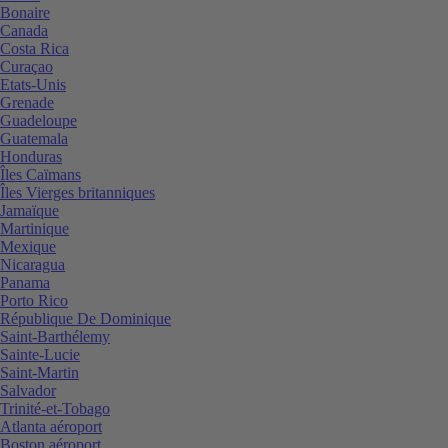
Bonaire
Canada
Costa Rica
Curaçao
Etats-Unis
Grenade
Guadeloupe
Guatemala
Honduras
Îles Caïmans
Îles Vierges britanniques
Jamaïque
Martinique
Mexique
Nicaragua
Panama
Porto Rico
République De Dominique
Saint-Barthélemy
Sainte-Lucie
Saint-Martin
Salvador
Trinité-et-Tobago
Atlanta aéroport
Boston aéroport