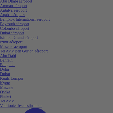
Abu Dhabi aéroport
Amman aéroport
Antalya aéroport
Aqaba aéroport
Bangkok International aéroport
Beyrouth aéroport
Colombo aéroport
Dubai aéroport
Istanbul Grand aéroport
Izmir aéroport
Mascate aéroport
Tel Aviv Ben Gurion aéroport
Abu Dabi
Bahreïn
Bangkok
Doha
Dubaï
Kuala Lumpur
Kyoto
Mascate
Osaka
Phuket
Tel Aviv
Voir toutes les destinations