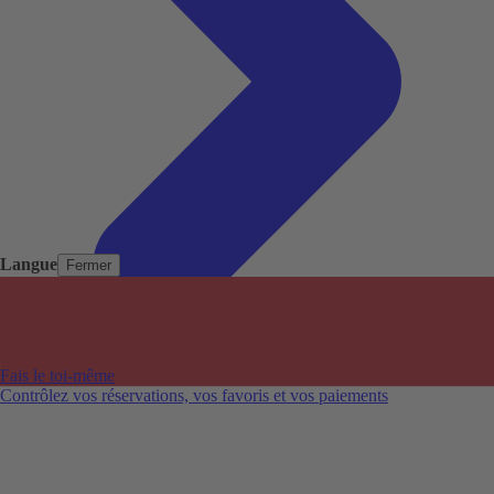
Langue
Fermer
Pays populaires
Aéroports populaires
Fais le toi-même
Villes populaires
Contrôlez vos réservations, vos favoris et vos paiements
Australie
Nouvelle-Zélande
Auckland aéroport
Adelaide aéroport
Alice Springs aéroport