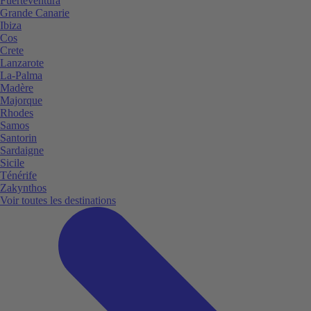
Fuerteventura
Grande Canarie
Ibiza
Cos
Crete
Lanzarote
La-Palma
Madère
Majorque
Rhodes
Samos
Santorin
Sardaigne
Sicile
Ténérife
Zakynthos
Voir toutes les destinations