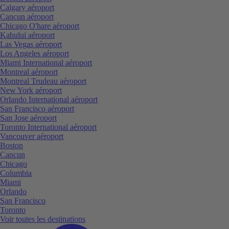
Calgary aéroport
Cancun aéroport
Chicago O'hare aéroport
Kahului aéroport
Las Vegas aéroport
Los Angeles aéroport
Miami International aéroport
Montreal aéroport
Montreal Trudeau aéroport
New York aéroport
Orlando International aéroport
San Francisco aéroport
San Jose aéroport
Toronto International aéroport
Vancouver aéroport
Boston
Cancun
Chicago
Columbia
Miami
Orlando
San Francisco
Toronto
Voir toutes les destinations