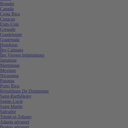
Bonaire
Canada
Costa Rica
Curaçao
Etats-Unis
Grenade
Guadeloupe
Guatemala
Honduras
Îles Caïmans
Îles Vierges britanniques
Jamaïque
Martinique
Mexique
Nicaragua
Panama
Porto Rico
République De Dominique
Saint-Barthélemy
Sainte-Lucie
Saint-Martin
Salvador
Trinité-et-Tobago
Atlanta aéroport
Boston aéroport