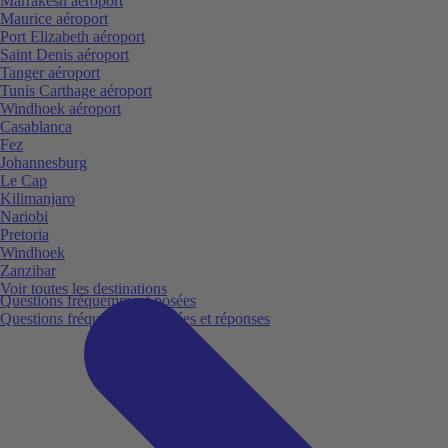
Marrakesh aéroport
Maurice aéroport
Port Elizabeth aéroport
Saint Denis aéroport
Tanger aéroport
Tunis Carthage aéroport
Windhoek aéroport
Casablanca
Fez
Johannesburg
Le Cap
Kilimanjaro
Nariobi
Pretoria
Windhoek
Zanzibar
Voir toutes les destinations
Questions fréquemment posées
Questions fréquemment posées et réponses