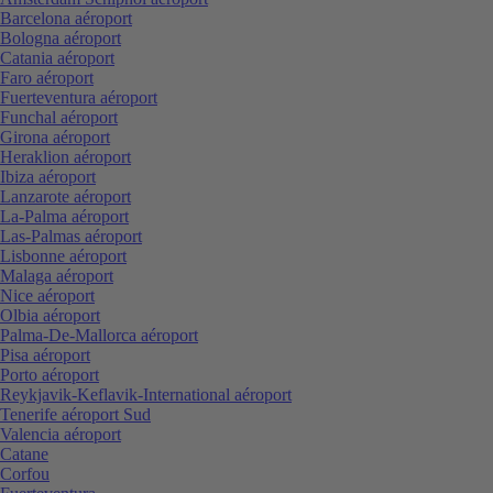
Barcelona aéroport
Bologna aéroport
Catania aéroport
Faro aéroport
Fuerteventura aéroport
Funchal aéroport
Girona aéroport
Heraklion aéroport
Ibiza aéroport
Lanzarote aéroport
La-Palma aéroport
Las-Palmas aéroport
Lisbonne aéroport
Malaga aéroport
Nice aéroport
Olbia aéroport
Palma-De-Mallorca aéroport
Pisa aéroport
Porto aéroport
Reykjavik-Keflavik-International aéroport
Tenerife aéroport Sud
Valencia aéroport
Catane
Corfou