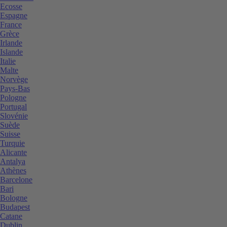
Ecosse
Espagne
France
Grèce
Irlande
Islande
Italie
Malte
Norvège
Pays-Bas
Pologne
Portugal
Slovénie
Suède
Suisse
Turquie
Alicante
Antalya
Athènes
Barcelone
Bari
Bologne
Budapest
Catane
Dublin