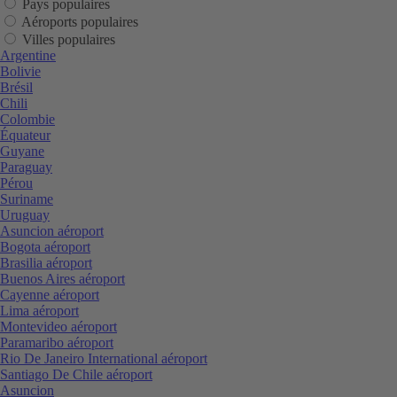
Pays populaires
Aéroports populaires
Villes populaires
Argentine
Bolivie
Brésil
Chili
Colombie
Équateur
Guyane
Paraguay
Pérou
Suriname
Uruguay
Asuncion aéroport
Bogota aéroport
Brasilia aéroport
Buenos Aires aéroport
Cayenne aéroport
Lima aéroport
Montevideo aéroport
Paramaribo aéroport
Rio De Janeiro International aéroport
Santiago De Chile aéroport
Asuncion