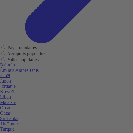
Pays populaires
Aéroports populaires
Villes populaires
Bahreïn
Émirats Arabes Unis
Israël
Japon
Jordanie
Koweït
Liban
Malaisie
Oman
Qatar
Sri Lanka
Thaïlande
Turquie