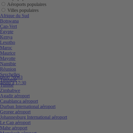
Aéroports populaires
Villes populaires
Afrique du Sud
Botswana
Cap-Vert
Égypte
Kenya
Lesotho
Maroc
Maurice
Mayotte
Namibie
Réunion
Seychelles
0800 76063
Tanzanie
Jusqu’à 17:30
Tunisie
Zimbabwe
Agadir aéroport
Casablanca aéroport
Durban International aéroport
George aéroport
Johannesburg International aéroport
Le Cap aéroport
Mahe aéroport