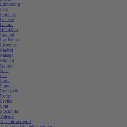
Edimbourg
Faro
Florence
Genève
Gerone
Héraklion
Istanbul
Las Palmas
Lisbonne
Madrid
Málaga
Munich
Naples
Nice
Pise
Porto
Prague
Reykjavik
Rome
Séville
Split
Stockholm
Valence
Alicante aéroport
Amsterdam Schiphol aéroport