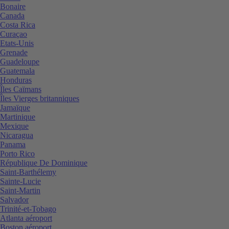
Bonaire
Canada
Costa Rica
Curaçao
Etats-Unis
Grenade
Guadeloupe
Guatemala
Honduras
Îles Caïmans
Îles Vierges britanniques
Jamaïque
Martinique
Mexique
Nicaragua
Panama
Porto Rico
République De Dominique
Saint-Barthélemy
Sainte-Lucie
Saint-Martin
Salvador
Trinité-et-Tobago
Atlanta aéroport
Boston aéroport