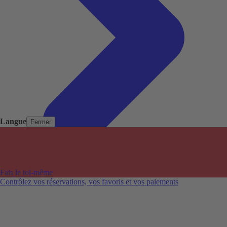
Langue
Fermer
Pays populaires
Aéroports populaires
Fais le toi-même
Villes populaires
Contrôlez vos réservations, vos favoris et vos paiements
Australie
Nouvelle-Zélande
Auckland aéroport
Adelaide aéroport
Alice Springs aéroport