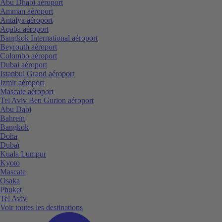
Abu Dhabi aéroport
Amman aéroport
Antalya aéroport
Aqaba aéroport
Bangkok International aéroport
Beyrouth aéroport
Colombo aéroport
Dubai aéroport
Istanbul Grand aéroport
Izmir aéroport
Mascate aéroport
Tel Aviv Ben Gurion aéroport
Abu Dabi
Bahreïn
Bangkok
Doha
Dubaï
Kuala Lumpur
Kyoto
Mascate
Osaka
Phuket
Tel Aviv
Voir toutes les destinations