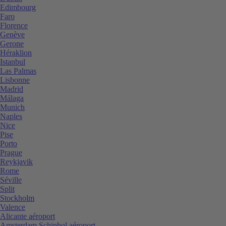
Edimbourg
Faro
Florence
Genève
Gerone
Héraklion
Istanbul
Las Palmas
Lisbonne
Madrid
Málaga
Munich
Naples
Nice
Pise
Porto
Prague
Reykjavik
Rome
Séville
Split
Stockholm
Valence
Alicante aéroport
Amsterdam Schiphol aéroport