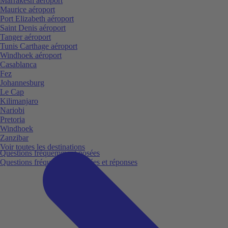
Marrakesh aéroport
Maurice aéroport
Port Elizabeth aéroport
Saint Denis aéroport
Tanger aéroport
Tunis Carthage aéroport
Windhoek aéroport
Casablanca
Fez
Johannesburg
Le Cap
Kilimanjaro
Nariobi
Pretoria
Windhoek
Zanzibar
Voir toutes les destinations
Questions fréquemment posées
Questions fréquemment posées et réponses