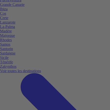
Fuerteventura
Grande Canarie
Ibiza
Cos
Crete
Lanzarote
La-Palma
Madère
Majorque
Rhodes
Samos
Santorin
Sardaigne
Sicile
Ténérife
Zakynthos
Voir toutes les destinations