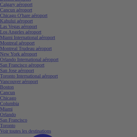
Calgary aéroport
Cancun aéroport
Chicago O'hare aéroport
Kahului aéroport
Las Vegas aéroport
Los Angeles aéroport
Miami International aéroport
Montreal aéroport
Montreal Trudeau aéroport
New York aéroport
Orlando International aéroport
San Francisco aéroport
San Jose aéroport
Toronto International aéroport
Vancouver aéroport
Boston
Cancun
Chicago
Columbia
Miami
Orlando
San Francisco
Toronto
Voir toutes les destinations