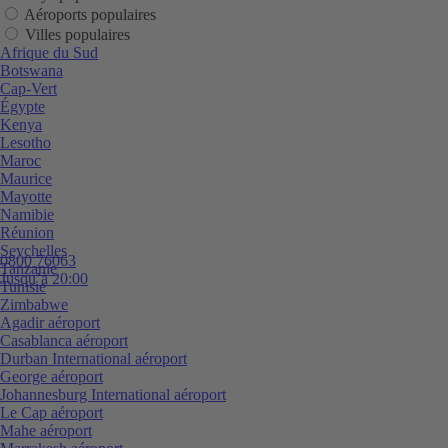
Aéroports populaires
Villes populaires
Afrique du Sud
Botswana
Cap-Vert
Égypte
Kenya
Lesotho
Maroc
Maurice
Mayotte
Namibie
Réunion
Seychelles
0800 76063
Tanzanie
Jusqu’à 20:00
Tunisie
Zimbabwe
Agadir aéroport
Casablanca aéroport
Durban International aéroport
George aéroport
Johannesburg International aéroport
Le Cap aéroport
Mahe aéroport