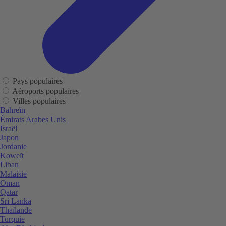
Pays populaires
Aéroports populaires
Villes populaires
Bahreïn
Émirats Arabes Unis
Israël
Japon
Jordanie
Koweït
Liban
Malaisie
Oman
Qatar
Sri Lanka
Thaïlande
Turquie