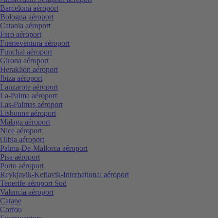
Barcelona aéroport
Bologna aéroport
Catania aéroport
Faro aéroport
Fuerteventura aéroport
Funchal aéroport
Girona aéroport
Heraklion aéroport
Ibiza aéroport
Lanzarote aéroport
La-Palma aéroport
Las-Palmas aéroport
Lisbonne aéroport
Malaga aéroport
Nice aéroport
Olbia aéroport
Palma-De-Mallorca aéroport
Pisa aéroport
Porto aéroport
Reykjavik-Keflavik-International aéroport
Tenerife aéroport Sud
Valencia aéroport
Catane
Corfou