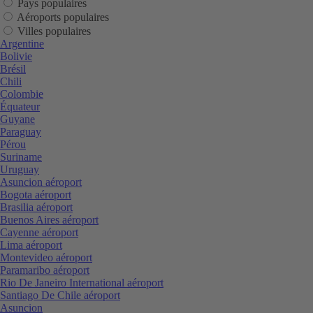
Pays populaires
Aéroports populaires
Villes populaires
Argentine
Bolivie
Brésil
Chili
Colombie
Équateur
Guyane
Paraguay
Pérou
Suriname
Uruguay
Asuncion aéroport
Bogota aéroport
Brasilia aéroport
Buenos Aires aéroport
Cayenne aéroport
Lima aéroport
Montevideo aéroport
Paramaribo aéroport
Rio De Janeiro International aéroport
Santiago De Chile aéroport
Asuncion