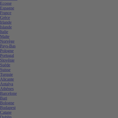
Ecosse
Espagne
France
Grèce
Irlande
Islande
Italie
Malte
Norvège
Pays-Bas
Pologne
Portugal
Slovénie
Suède
Suisse
Turquie
Alicante
Antalya
Athènes
Barcelone
Bari
Bologne
Budapest
Catane
Dublin