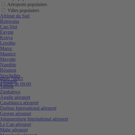
Aéroports populaires
Villes populaires
Afrique du Sud
Botswana
Cap-Vert
Égypte
Kenya
Lesotho
Maroc
Maurice
Mayotte
Namibie
Réunion
Seychelles
0800 76063
Tanzanie
à partir de 09:00
Tunisie
Zimbabwe
Agadir aéroport
Casablanca aéroport
Durban International aéroport
George aéroport
Johannesburg International aéroport
Le Cap aéroport
Mahe aéroport