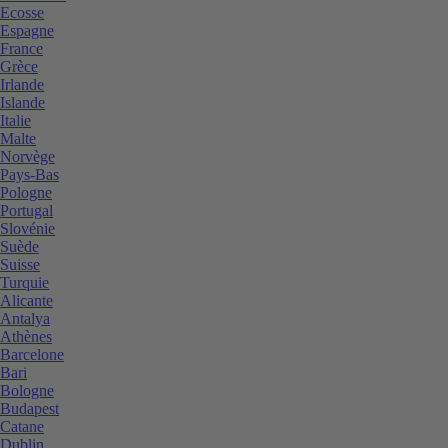
Ecosse
Espagne
France
Grèce
Irlande
Islande
Italie
Malte
Norvège
Pays-Bas
Pologne
Portugal
Slovénie
Suède
Suisse
Turquie
Alicante
Antalya
Athènes
Barcelone
Bari
Bologne
Budapest
Catane
Dublin