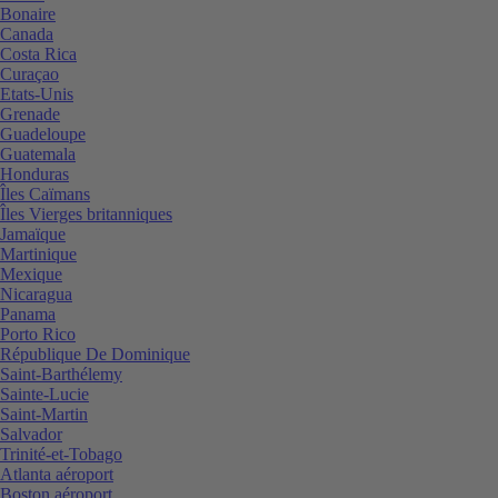
Bonaire
Canada
Costa Rica
Curaçao
Etats-Unis
Grenade
Guadeloupe
Guatemala
Honduras
Îles Caïmans
Îles Vierges britanniques
Jamaïque
Martinique
Mexique
Nicaragua
Panama
Porto Rico
République De Dominique
Saint-Barthélemy
Sainte-Lucie
Saint-Martin
Salvador
Trinité-et-Tobago
Atlanta aéroport
Boston aéroport