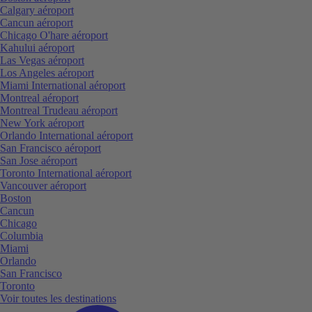
Calgary aéroport
Cancun aéroport
Chicago O'hare aéroport
Kahului aéroport
Las Vegas aéroport
Los Angeles aéroport
Miami International aéroport
Montreal aéroport
Montreal Trudeau aéroport
New York aéroport
Orlando International aéroport
San Francisco aéroport
San Jose aéroport
Toronto International aéroport
Vancouver aéroport
Boston
Cancun
Chicago
Columbia
Miami
Orlando
San Francisco
Toronto
Voir toutes les destinations