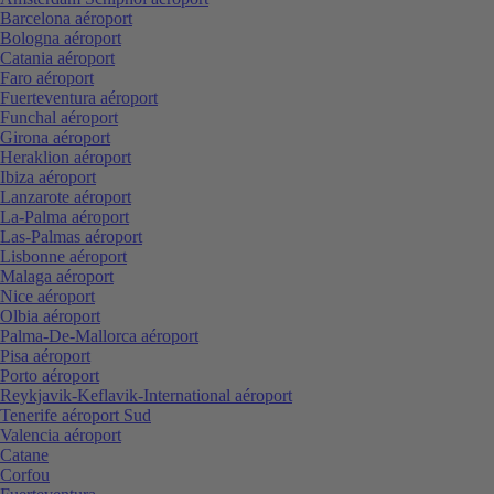
Barcelona aéroport
Bologna aéroport
Catania aéroport
Faro aéroport
Fuerteventura aéroport
Funchal aéroport
Girona aéroport
Heraklion aéroport
Ibiza aéroport
Lanzarote aéroport
La-Palma aéroport
Las-Palmas aéroport
Lisbonne aéroport
Malaga aéroport
Nice aéroport
Olbia aéroport
Palma-De-Mallorca aéroport
Pisa aéroport
Porto aéroport
Reykjavik-Keflavik-International aéroport
Tenerife aéroport Sud
Valencia aéroport
Catane
Corfou