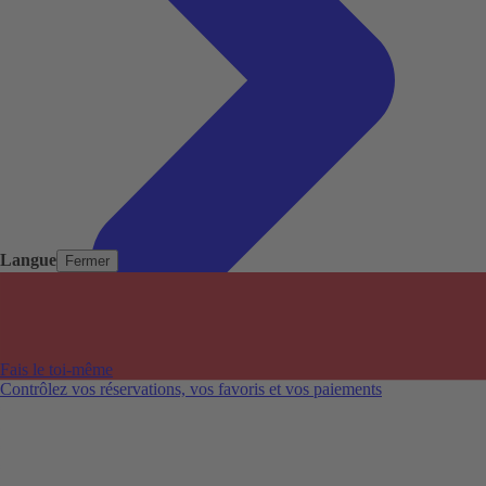
Langue
Fermer
Pays populaires
Aéroports populaires
Fais le toi-même
Villes populaires
Contrôlez vos réservations, vos favoris et vos paiements
Australie
Nouvelle-Zélande
Auckland aéroport
Adelaide aéroport
Alice Springs aéroport