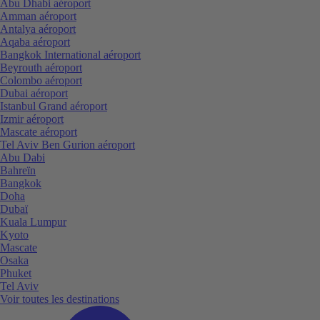
Abu Dhabi aéroport
Amman aéroport
Antalya aéroport
Aqaba aéroport
Bangkok International aéroport
Beyrouth aéroport
Colombo aéroport
Dubai aéroport
Istanbul Grand aéroport
Izmir aéroport
Mascate aéroport
Tel Aviv Ben Gurion aéroport
Abu Dabi
Bahreïn
Bangkok
Doha
Dubaï
Kuala Lumpur
Kyoto
Mascate
Osaka
Phuket
Tel Aviv
Voir toutes les destinations