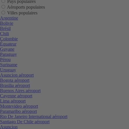
Pays populaires
Aéroports populaires
Villes populaires
Argentine
Bolivie
Brésil
Chili
Colombie
Équateur
Guyane
Paraguay
Pérou
Suriname
Uruguay
Asuncion aéroport
Bogota aéroport
Brasilia aéroport
Buenos Aires aéroport
Cayenne aéroport
Lima aéroport
Montevideo aéroport
Paramaribo aéroport
Rio De Janeiro International aéroport
Santiago De Chile aéroport
Asuncion