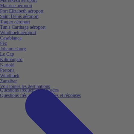
Marrakesh aéroport
Maurice aéroport
Port Elizabeth aéroport
Saint Denis aéroport
Tanger aéroport
Tunis Carthage aéroport
Windhoek aéroport
Casablanca
Fez
Johannesburg
Le Cap
Kilimanjaro
Nariobi
Pretoria
Windhoek
Zanzibar
Voir toutes les destinations
Questions fréquemment posées
Questions fréquemment posées et réponses