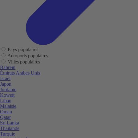
Pays populaires
Aéroports populaires
Villes populaires
Bahreïn
Émirats Arabes Unis
Israël
Japon
Jordanie
Koweït
Liban
Malaisie
Oman
Qatar
Sri Lanka
Thaïlande
Turquie