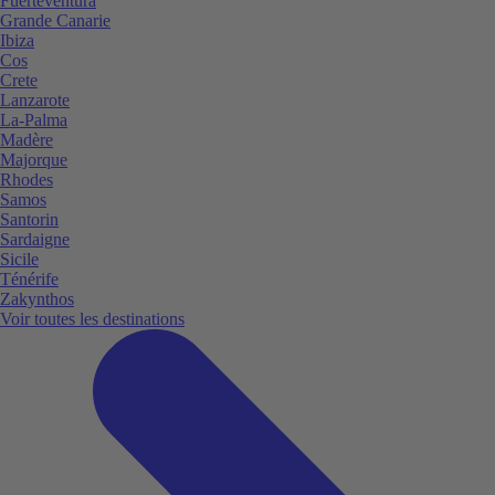
Fuerteventura
Grande Canarie
Ibiza
Cos
Crete
Lanzarote
La-Palma
Madère
Majorque
Rhodes
Samos
Santorin
Sardaigne
Sicile
Ténérife
Zakynthos
Voir toutes les destinations