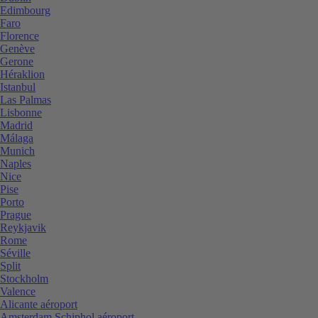
Edimbourg
Faro
Florence
Genève
Gerone
Héraklion
Istanbul
Las Palmas
Lisbonne
Madrid
Málaga
Munich
Naples
Nice
Pise
Porto
Prague
Reykjavik
Rome
Séville
Split
Stockholm
Valence
Alicante aéroport
Amsterdam Schiphol aéroport