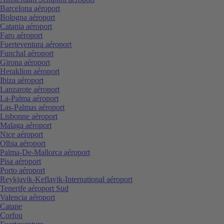
Barcelona aéroport
Bologna aéroport
Catania aéroport
Faro aéroport
Fuerteventura aéroport
Funchal aéroport
Girona aéroport
Heraklion aéroport
Ibiza aéroport
Lanzarote aéroport
La-Palma aéroport
Las-Palmas aéroport
Lisbonne aéroport
Malaga aéroport
Nice aéroport
Olbia aéroport
Palma-De-Mallorca aéroport
Pisa aéroport
Porto aéroport
Reykjavik-Keflavik-International aéroport
Tenerife aéroport Sud
Valencia aéroport
Catane
Corfou