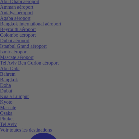
Abu Dhabi aéroport
Amman aéroport
Antalya aéroport
Aqaba aéroport
Bangkok International aéroport
Beyrouth aéroport
Colombo aéroport
Dubai aéroport
Istanbul Grand aéroport
Izmir aéroport
Mascate aéroport
Tel Aviv Ben Gurion aéroport
Abu Dabi
Bahreïn
Bangkok
Doha
Dubaï
Kuala Lumpur
Kyoto
Mascate
Osaka
Phuket
Tel Aviv
Voir toutes les destinations