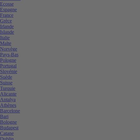
Ecosse
Espagne
France
Grèce
Irlande
Islande
Italie
Malte
Norvège
Pays-Bas
Pologne
Portugal
Slovénie
Suède
Suisse
Turquie
Alicante
Antalya
Athènes
Barcelone
Bari
Bologne
Budapest
Catane
Dublin