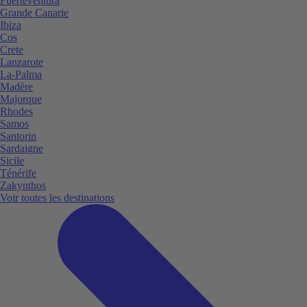
Fuerteventura
Grande Canarie
Ibiza
Cos
Crete
Lanzarote
La-Palma
Madère
Majorque
Rhodes
Samos
Santorin
Sardaigne
Sicile
Ténérife
Zakynthos
Voir toutes les destinations