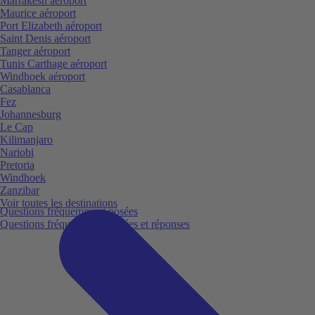
Marrakesh aéroport
Maurice aéroport
Port Elizabeth aéroport
Saint Denis aéroport
Tanger aéroport
Tunis Carthage aéroport
Windhoek aéroport
Casablanca
Fez
Johannesburg
Le Cap
Kilimanjaro
Nariobi
Pretoria
Windhoek
Zanzibar
Voir toutes les destinations
Questions fréquemment posées
Questions fréquemment posées et réponses