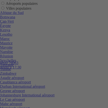
Aéroports populaires
Villes populaires
Afrique du Sud
Botswana
Cap-Vert
Égypte
Kenya
Lesotho
Maroc
Maurice
Mayotte
Namibie
Réunion
Seychelles
0800 76063
Tanzanie
Jusqu’à 17:30
Tunisie
Zimbabwe
Agadir aéroport
Casablanca aéroport
Durban International aéroport
George aéroport
Johannesburg International aéroport
Le Cap aéroport
Mahe aéroport