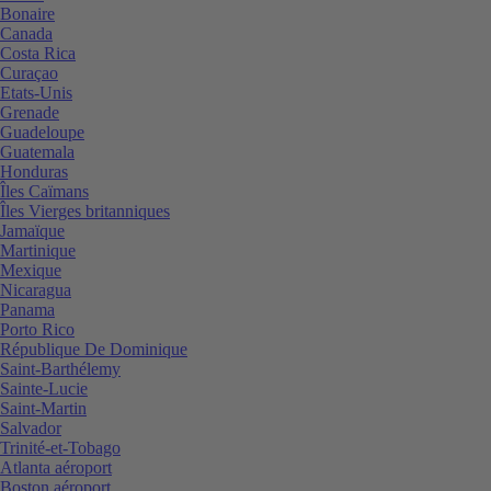
Bonaire
Canada
Costa Rica
Curaçao
Etats-Unis
Grenade
Guadeloupe
Guatemala
Honduras
Îles Caïmans
Îles Vierges britanniques
Jamaïque
Martinique
Mexique
Nicaragua
Panama
Porto Rico
République De Dominique
Saint-Barthélemy
Sainte-Lucie
Saint-Martin
Salvador
Trinité-et-Tobago
Atlanta aéroport
Boston aéroport