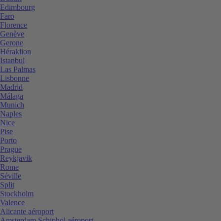
Edimbourg
Faro
Florence
Genève
Gerone
Héraklion
Istanbul
Las Palmas
Lisbonne
Madrid
Málaga
Munich
Naples
Nice
Pise
Porto
Prague
Reykjavik
Rome
Séville
Split
Stockholm
Valence
Alicante aéroport
Amsterdam Schiphol aéroport