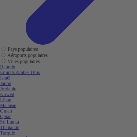
Pays populaires
Aéroports populaires
Villes populaires
Bahreïn
Émirats Arabes Unis
Israël
Japon
Jordanie
Koweït
Liban
Malaisie
Oman
Qatar
Sri Lanka
Thaïlande
Turquie