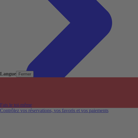
Langue
Fermer
Pays populaires
Aéroports populaires
Fais le toi-même
Villes populaires
Contrôlez vos réservations, vos favoris et vos paiements
Australie
Nouvelle-Zélande
Auckland aéroport
Adelaide aéroport
Alice Springs aéroport