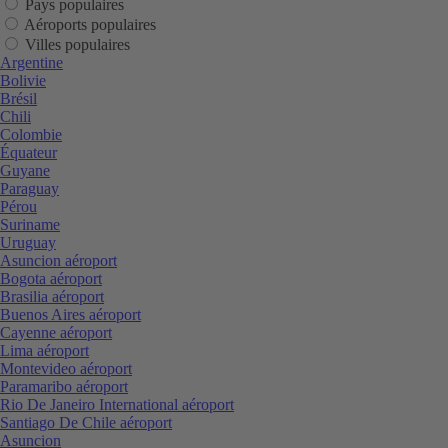
Pays populaires
Aéroports populaires
Villes populaires
Argentine
Bolivie
Brésil
Chili
Colombie
Équateur
Guyane
Paraguay
Pérou
Suriname
Uruguay
Asuncion aéroport
Bogota aéroport
Brasilia aéroport
Buenos Aires aéroport
Cayenne aéroport
Lima aéroport
Montevideo aéroport
Paramaribo aéroport
Rio De Janeiro International aéroport
Santiago De Chile aéroport
Asuncion