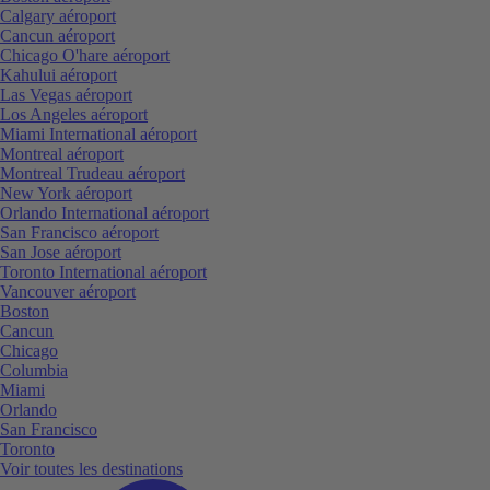
Calgary aéroport
Cancun aéroport
Chicago O'hare aéroport
Kahului aéroport
Las Vegas aéroport
Los Angeles aéroport
Miami International aéroport
Montreal aéroport
Montreal Trudeau aéroport
New York aéroport
Orlando International aéroport
San Francisco aéroport
San Jose aéroport
Toronto International aéroport
Vancouver aéroport
Boston
Cancun
Chicago
Columbia
Miami
Orlando
San Francisco
Toronto
Voir toutes les destinations