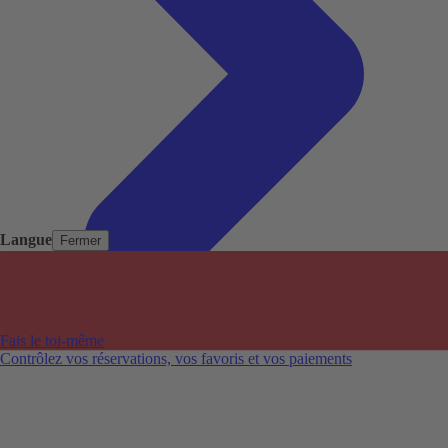
Langue
Fermer
Pays populaires
Aéroports populaires
Fais le toi-même
Villes populaires
Contrôlez vos réservations, vos favoris et vos paiements
Australie
Nouvelle-Zélande
Auckland aéroport
Adelaide aéroport
Alice Springs aéroport