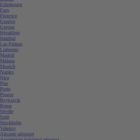
Edimbourg
Faro
Florence
Genève
Gerone
Héraklion
Istanbul
Las Palmas
Lisbonne
Madrid
Málaga
Munich
Naples
Nice
Pise
Porto
Prague
Reykjavik
Rome
Séville
Split
Stockholm
Valence
Alicante aéroport
Amsterdam Schiphol aéroport