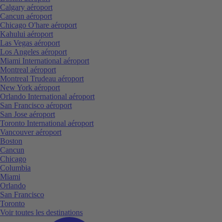
Calgary aéroport
Cancun aéroport
Chicago O'hare aéroport
Kahului aéroport
Las Vegas aéroport
Los Angeles aéroport
Miami International aéroport
Montreal aéroport
Montreal Trudeau aéroport
New York aéroport
Orlando International aéroport
San Francisco aéroport
San Jose aéroport
Toronto International aéroport
Vancouver aéroport
Boston
Cancun
Chicago
Columbia
Miami
Orlando
San Francisco
Toronto
Voir toutes les destinations