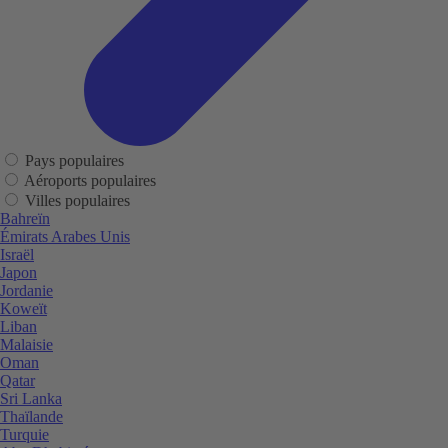
Pays populaires
Aéroports populaires
Villes populaires
Bahreïn
Émirats Arabes Unis
Israël
Japon
Jordanie
Koweït
Liban
Malaisie
Oman
Qatar
Sri Lanka
Thaïlande
Turquie