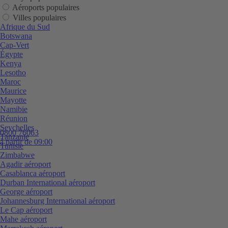
Aéroports populaires
Villes populaires
Afrique du Sud
Botswana
Cap-Vert
Égypte
Kenya
Lesotho
Maroc
Maurice
Mayotte
Namibie
Réunion
Seychelles
0800 76063
Tanzanie
à partir de 09:00
Tunisie
Zimbabwe
Agadir aéroport
Casablanca aéroport
Durban International aéroport
George aéroport
Johannesburg International aéroport
Le Cap aéroport
Mahe aéroport