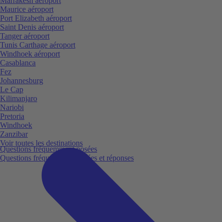
Marrakesh aéroport
Maurice aéroport
Port Elizabeth aéroport
Saint Denis aéroport
Tanger aéroport
Tunis Carthage aéroport
Windhoek aéroport
Casablanca
Fez
Johannesburg
Le Cap
Kilimanjaro
Nariobi
Pretoria
Windhoek
Zanzibar
Voir toutes les destinations
Questions fréquemment posées
Questions fréquemment posées et réponses