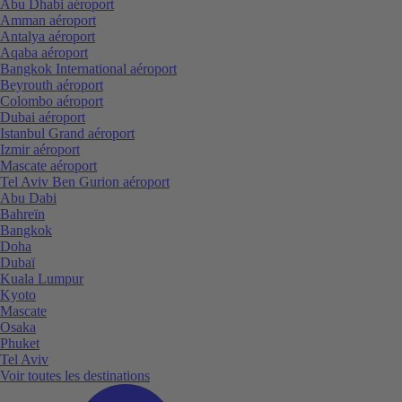
Abu Dhabi aéroport
Amman aéroport
Antalya aéroport
Aqaba aéroport
Bangkok International aéroport
Beyrouth aéroport
Colombo aéroport
Dubai aéroport
Istanbul Grand aéroport
Izmir aéroport
Mascate aéroport
Tel Aviv Ben Gurion aéroport
Abu Dabi
Bahreïn
Bangkok
Doha
Dubaï
Kuala Lumpur
Kyoto
Mascate
Osaka
Phuket
Tel Aviv
Voir toutes les destinations