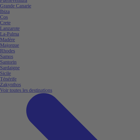
Fuerteventura
Grande Canarie
Ibiza
Cos
Crete
Lanzarote
La-Palma
Madère
Majorque
Rhodes
Samos
Santorin
Sardaigne
Sicile
Ténérife
Zakynthos
Voir toutes les destinations