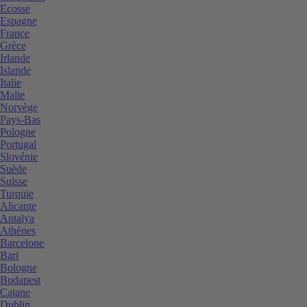
Ecosse
Espagne
France
Grèce
Irlande
Islande
Italie
Malte
Norvège
Pays-Bas
Pologne
Portugal
Slovénie
Suède
Suisse
Turquie
Alicante
Antalya
Athènes
Barcelone
Bari
Bologne
Budapest
Catane
Dublin