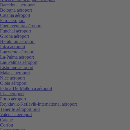
Barcelona aéroport
Bologna aéroport
Catania aéroport
Faro aéroport
Fuerteventura aéroport
Funchal aéroport
Girona aéroport
Heraklion aéroport
Ibiza aéroport
Lanzarote aéroport
La-Palma aéroport
Las-Palmas aéroport
Lisbonne aéroport
Malaga aéroport
Nice aéroport
Olbia aéroport
Palma-De-Mallorca aéroport
Pisa aéroport
Porto aéroport
Reykjavik-Keflavik-International aéroport
Tenerife aéroport Sud
Valencia aéroport
Catane
Corfou