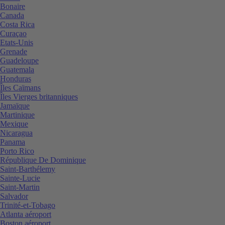
Bonaire
Canada
Costa Rica
Curaçao
Etats-Unis
Grenade
Guadeloupe
Guatemala
Honduras
Îles Caïmans
Îles Vierges britanniques
Jamaïque
Martinique
Mexique
Nicaragua
Panama
Porto Rico
République De Dominique
Saint-Barthélemy
Sainte-Lucie
Saint-Martin
Salvador
Trinité-et-Tobago
Atlanta aéroport
Boston aéroport