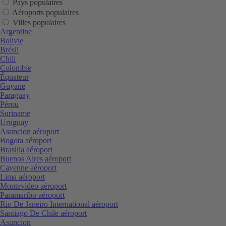
Pays populaires
Aéroports populaires
Villes populaires
Argentine
Bolivie
Brésil
Chili
Colombie
Équateur
Guyane
Paraguay
Pérou
Suriname
Uruguay
Asuncion aéroport
Bogota aéroport
Brasilia aéroport
Buenos Aires aéroport
Cayenne aéroport
Lima aéroport
Montevideo aéroport
Paramaribo aéroport
Rio De Janeiro International aéroport
Santiago De Chile aéroport
Asuncion