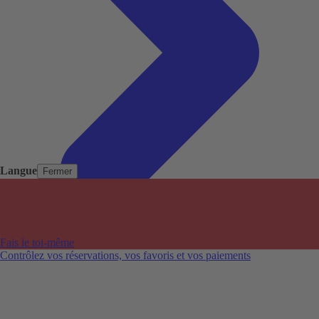
Langue
Fermer
Pays populaires
Aéroports populaires
Fais le toi-même
Villes populaires
Contrôlez vos réservations, vos favoris et vos paiements
Australie
Nouvelle-Zélande
Auckland aéroport
Adelaide aéroport
Alice Springs aéroport