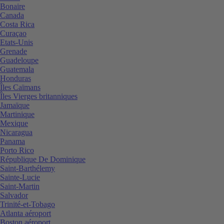
Bonaire
Canada
Costa Rica
Curaçao
Etats-Unis
Grenade
Guadeloupe
Guatemala
Honduras
Îles Caïmans
Îles Vierges britanniques
Jamaïque
Martinique
Mexique
Nicaragua
Panama
Porto Rico
République De Dominique
Saint-Barthélemy
Sainte-Lucie
Saint-Martin
Salvador
Trinité-et-Tobago
Atlanta aéroport
Boston aéroport