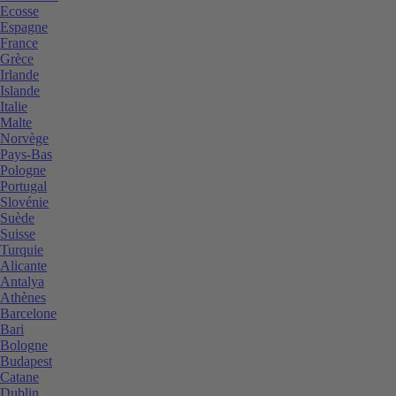
Ecosse
Espagne
France
Grèce
Irlande
Islande
Italie
Malte
Norvège
Pays-Bas
Pologne
Portugal
Slovénie
Suède
Suisse
Turquie
Alicante
Antalya
Athènes
Barcelone
Bari
Bologne
Budapest
Catane
Dublin