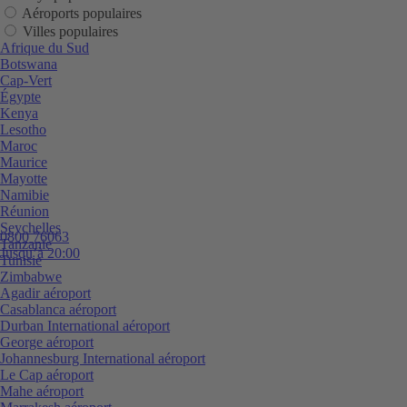
Aéroports populaires
Villes populaires
Afrique du Sud
Botswana
Cap-Vert
Égypte
Kenya
Lesotho
Maroc
Maurice
Mayotte
Namibie
Réunion
Seychelles
0800 76063
Tanzanie
Jusqu’à 20:00
Tunisie
Zimbabwe
Agadir aéroport
Casablanca aéroport
Durban International aéroport
George aéroport
Johannesburg International aéroport
Le Cap aéroport
Mahe aéroport