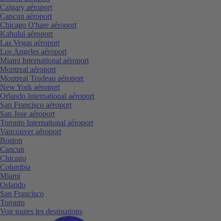
Calgary aéroport
Cancun aéroport
Chicago O'hare aéroport
Kahului aéroport
Las Vegas aéroport
Los Angeles aéroport
Miami International aéroport
Montreal aéroport
Montreal Trudeau aéroport
New York aéroport
Orlando International aéroport
San Francisco aéroport
San Jose aéroport
Toronto International aéroport
Vancouver aéroport
Boston
Cancun
Chicago
Columbia
Miami
Orlando
San Francisco
Toronto
Voir toutes les destinations