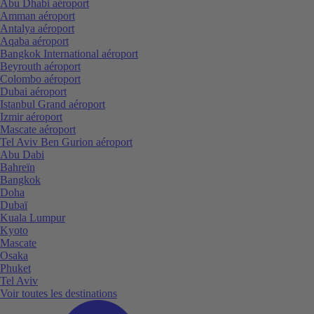
Abu Dhabi aéroport
Amman aéroport
Antalya aéroport
Aqaba aéroport
Bangkok International aéroport
Beyrouth aéroport
Colombo aéroport
Dubai aéroport
Istanbul Grand aéroport
Izmir aéroport
Mascate aéroport
Tel Aviv Ben Gurion aéroport
Abu Dabi
Bahreïn
Bangkok
Doha
Dubaï
Kuala Lumpur
Kyoto
Mascate
Osaka
Phuket
Tel Aviv
Voir toutes les destinations