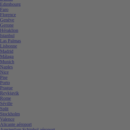
Edimbourg
Faro
Florence
Genève
Gerone
Héraklion
Istanbul
Las Palmas
Lisbonne
Madrid
Málaga
Munich
Naples
Nice
Pise
Porto
Prague
Reykjavik
Rome
Séville
Split
Stockholm
Valence
Alicante aéroport
Amsterdam Schiphol aéroport