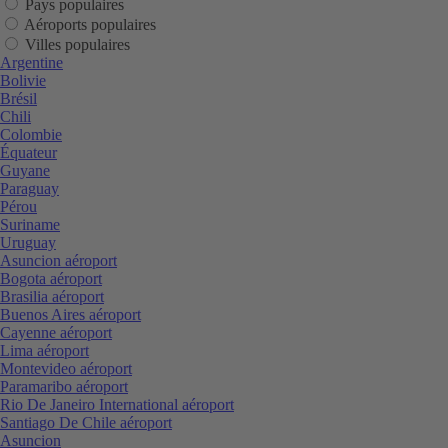
Pays populaires
Aéroports populaires
Villes populaires
Argentine
Bolivie
Brésil
Chili
Colombie
Équateur
Guyane
Paraguay
Pérou
Suriname
Uruguay
Asuncion aéroport
Bogota aéroport
Brasilia aéroport
Buenos Aires aéroport
Cayenne aéroport
Lima aéroport
Montevideo aéroport
Paramaribo aéroport
Rio De Janeiro International aéroport
Santiago De Chile aéroport
Asuncion