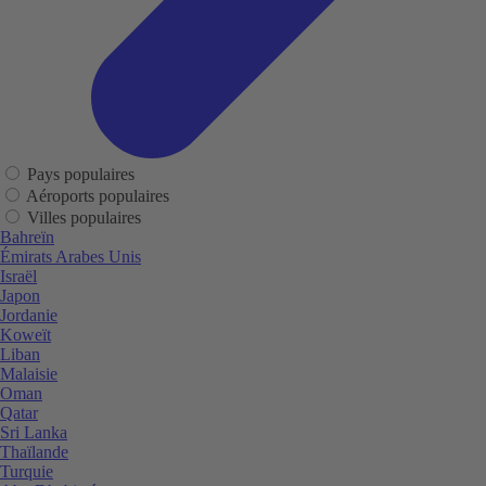
Pays populaires
Aéroports populaires
Villes populaires
Bahreïn
Émirats Arabes Unis
Israël
Japon
Jordanie
Koweït
Liban
Malaisie
Oman
Qatar
Sri Lanka
Thaïlande
Turquie