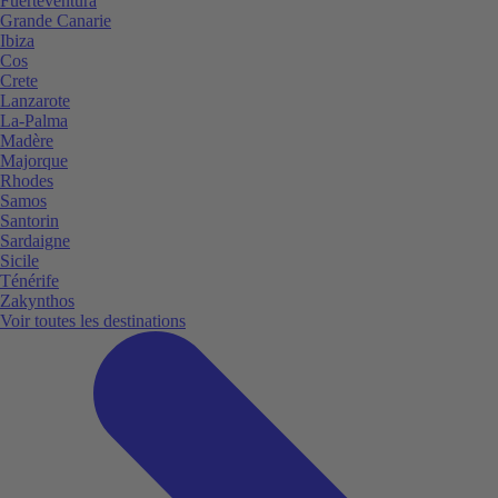
Fuerteventura
Grande Canarie
Ibiza
Cos
Crete
Lanzarote
La-Palma
Madère
Majorque
Rhodes
Samos
Santorin
Sardaigne
Sicile
Ténérife
Zakynthos
Voir toutes les destinations