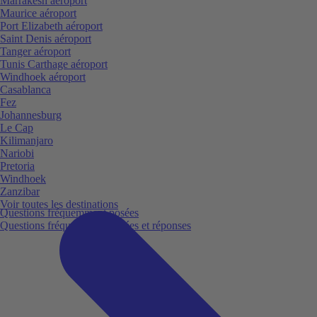
Marrakesh aéroport
Maurice aéroport
Port Elizabeth aéroport
Saint Denis aéroport
Tanger aéroport
Tunis Carthage aéroport
Windhoek aéroport
Casablanca
Fez
Johannesburg
Le Cap
Kilimanjaro
Nariobi
Pretoria
Windhoek
Zanzibar
Voir toutes les destinations
Questions fréquemment posées
Questions fréquemment posées et réponses