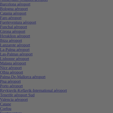
Barcelona aéroport
Bologna aéroport
Catania aéroport
Faro aéroport
Fuerteventura aéroport
Funchal aéroport
Girona aéroport
Heraklion aéroport
Ibiza aéroport
Lanzarote aéroport
La-Palma aéroport
Las-Palmas aéroport
Lisbonne aéroport
Malaga aéroport
Nice aéroport
Olbia aéroport
Palma-De-Mallorca aéroport
Pisa aéroport
Porto aéroport
Reykjavik-Keflavik-International aéroport
Tenerife aéroport Sud
Valencia aéroport
Catane
Corfou