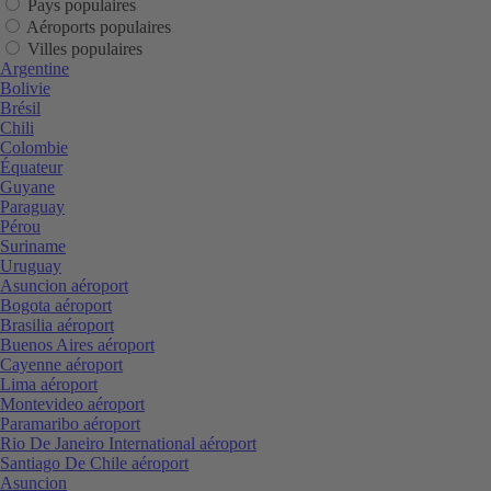
Pays populaires
Aéroports populaires
Villes populaires
Argentine
Bolivie
Brésil
Chili
Colombie
Équateur
Guyane
Paraguay
Pérou
Suriname
Uruguay
Asuncion aéroport
Bogota aéroport
Brasilia aéroport
Buenos Aires aéroport
Cayenne aéroport
Lima aéroport
Montevideo aéroport
Paramaribo aéroport
Rio De Janeiro International aéroport
Santiago De Chile aéroport
Asuncion