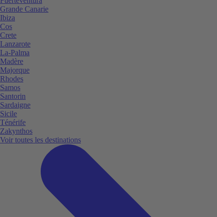
Fuerteventura
Grande Canarie
Ibiza
Cos
Crete
Lanzarote
La-Palma
Madère
Majorque
Rhodes
Samos
Santorin
Sardaigne
Sicile
Ténérife
Zakynthos
Voir toutes les destinations