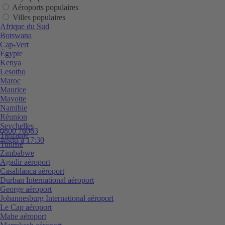
Aéroports populaires
Villes populaires
Afrique du Sud
Botswana
Cap-Vert
Égypte
Kenya
Lesotho
Maroc
Maurice
Mayotte
Namibie
Réunion
Seychelles
0800 76063
Tanzanie
Jusqu’à 17:30
Tunisie
Zimbabwe
Agadir aéroport
Casablanca aéroport
Durban International aéroport
George aéroport
Johannesburg International aéroport
Le Cap aéroport
Mahe aéroport