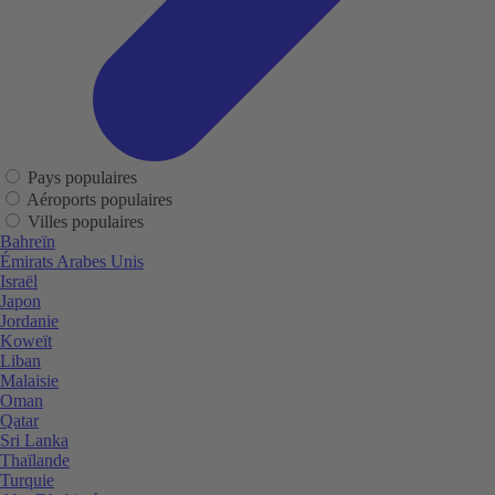
Pays populaires
Aéroports populaires
Villes populaires
Bahreïn
Émirats Arabes Unis
Israël
Japon
Jordanie
Koweït
Liban
Malaisie
Oman
Qatar
Sri Lanka
Thaïlande
Turquie