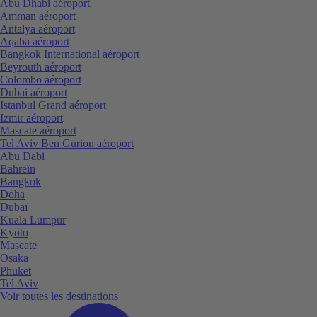
Abu Dhabi aéroport
Amman aéroport
Antalya aéroport
Aqaba aéroport
Bangkok International aéroport
Beyrouth aéroport
Colombo aéroport
Dubai aéroport
Istanbul Grand aéroport
Izmir aéroport
Mascate aéroport
Tel Aviv Ben Gurion aéroport
Abu Dabi
Bahreïn
Bangkok
Doha
Dubaï
Kuala Lumpur
Kyoto
Mascate
Osaka
Phuket
Tel Aviv
Voir toutes les destinations