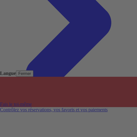
Langue
Fermer
Pays populaires
Aéroports populaires
Fais le toi-même
Villes populaires
Contrôlez vos réservations, vos favoris et vos paiements
Australie
Nouvelle-Zélande
Auckland aéroport
Adelaide aéroport
Alice Springs aéroport