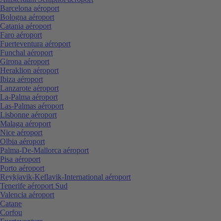
Barcelona aéroport
Bologna aéroport
Catania aéroport
Faro aéroport
Fuerteventura aéroport
Funchal aéroport
Girona aéroport
Heraklion aéroport
Ibiza aéroport
Lanzarote aéroport
La-Palma aéroport
Las-Palmas aéroport
Lisbonne aéroport
Malaga aéroport
Nice aéroport
Olbia aéroport
Palma-De-Mallorca aéroport
Pisa aéroport
Porto aéroport
Reykjavik-Keflavik-International aéroport
Tenerife aéroport Sud
Valencia aéroport
Catane
Corfou