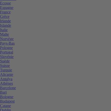
Ecosse
Espagne
France
Grèce
Irlande
Islande
Italie
Malte
Norvège
Pays-Bas
Pologne
Portugal
Slovénie
Suède
Suisse
Turquie
Alicante
Antalya
Athènes
Barcelone
Bari
Bologne
Budapest
Catane
Dublin