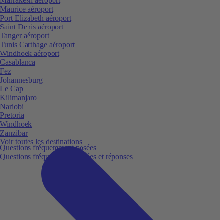
Marrakesh aéroport
Maurice aéroport
Port Elizabeth aéroport
Saint Denis aéroport
Tanger aéroport
Tunis Carthage aéroport
Windhoek aéroport
Casablanca
Fez
Johannesburg
Le Cap
Kilimanjaro
Nariobi
Pretoria
Windhoek
Zanzibar
Voir toutes les destinations
Questions fréquemment posées
Questions fréquemment posées et réponses