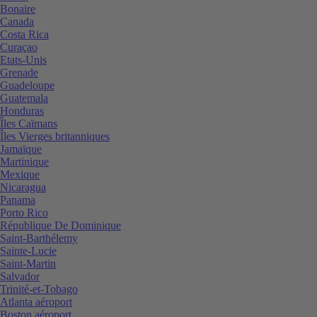
Bonaire
Canada
Costa Rica
Curaçao
Etats-Unis
Grenade
Guadeloupe
Guatemala
Honduras
Îles Caïmans
Îles Vierges britanniques
Jamaïque
Martinique
Mexique
Nicaragua
Panama
Porto Rico
République De Dominique
Saint-Barthélemy
Sainte-Lucie
Saint-Martin
Salvador
Trinité-et-Tobago
Atlanta aéroport
Boston aéroport