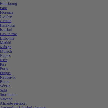
Edimbourg
Faro
Florence
Genève
Gerone
Héraklion
Istanbul
Las Palmas
Lisbonne
Madrid
Málaga
Munich
Naples
Nice
Pise
Porto
Prague
Reykjavik
Rome
Séville
Split
Stockholm
Valence
Alicante aéroport
Amsterdam Schiphol aéroport