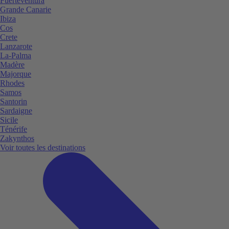
Fuerteventura
Grande Canarie
Ibiza
Cos
Crete
Lanzarote
La-Palma
Madère
Majorque
Rhodes
Samos
Santorin
Sardaigne
Sicile
Ténérife
Zakynthos
Voir toutes les destinations