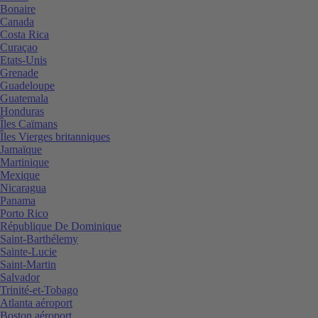
Bonaire
Canada
Costa Rica
Curaçao
Etats-Unis
Grenade
Guadeloupe
Guatemala
Honduras
Îles Caïmans
Îles Vierges britanniques
Jamaïque
Martinique
Mexique
Nicaragua
Panama
Porto Rico
République De Dominique
Saint-Barthélemy
Sainte-Lucie
Saint-Martin
Salvador
Trinité-et-Tobago
Atlanta aéroport
Boston aéroport