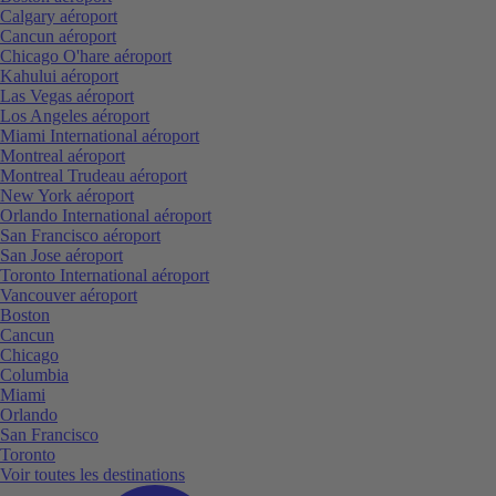
Calgary aéroport
Cancun aéroport
Chicago O'hare aéroport
Kahului aéroport
Las Vegas aéroport
Los Angeles aéroport
Miami International aéroport
Montreal aéroport
Montreal Trudeau aéroport
New York aéroport
Orlando International aéroport
San Francisco aéroport
San Jose aéroport
Toronto International aéroport
Vancouver aéroport
Boston
Cancun
Chicago
Columbia
Miami
Orlando
San Francisco
Toronto
Voir toutes les destinations