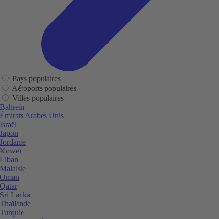
Pays populaires
Aéroports populaires
Villes populaires
Bahreïn
Émirats Arabes Unis
Israël
Japon
Jordanie
Koweït
Liban
Malaisie
Oman
Qatar
Sri Lanka
Thaïlande
Turquie