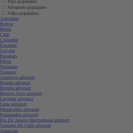
Pays populaires
Aéroports populaires
Villes populaires
Argentine
Bolivie
Brésil
Chili
Colombie
Équateur
Guyane
Paraguay
Pérou
Suriname
Uruguay
Asuncion aéroport
Bogota aéroport
Brasilia aéroport
Buenos Aires aéroport
Cayenne aéroport
Lima aéroport
Montevideo aéroport
Paramaribo aéroport
Rio De Janeiro International aéroport
Santiago De Chile aéroport
Asuncion