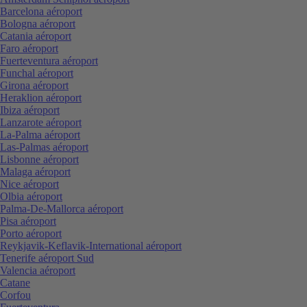
Barcelona aéroport
Bologna aéroport
Catania aéroport
Faro aéroport
Fuerteventura aéroport
Funchal aéroport
Girona aéroport
Heraklion aéroport
Ibiza aéroport
Lanzarote aéroport
La-Palma aéroport
Las-Palmas aéroport
Lisbonne aéroport
Malaga aéroport
Nice aéroport
Olbia aéroport
Palma-De-Mallorca aéroport
Pisa aéroport
Porto aéroport
Reykjavik-Keflavik-International aéroport
Tenerife aéroport Sud
Valencia aéroport
Catane
Corfou