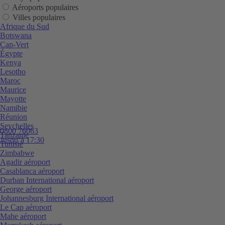
Aéroports populaires
Villes populaires
Afrique du Sud
Botswana
Cap-Vert
Égypte
Kenya
Lesotho
Maroc
Maurice
Mayotte
Namibie
Réunion
Seychelles
0800 76063
Tanzanie
Jusqu’à 17:30
Tunisie
Zimbabwe
Agadir aéroport
Casablanca aéroport
Durban International aéroport
George aéroport
Johannesburg International aéroport
Le Cap aéroport
Mahe aéroport