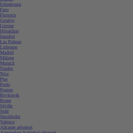
Edimbourg
Faro
Florence
Genève
Gerone
Héraklion
Istanbul
Las Palmas
Lisbonne
Madrid
Málaga
Munich
Naples
Nice
Pise
Porto
Prague
Reykjavik
Rome
Séville
Split
Stockholm
Valence
Alicante aéroport
Amsterdam Schiphol aéroport