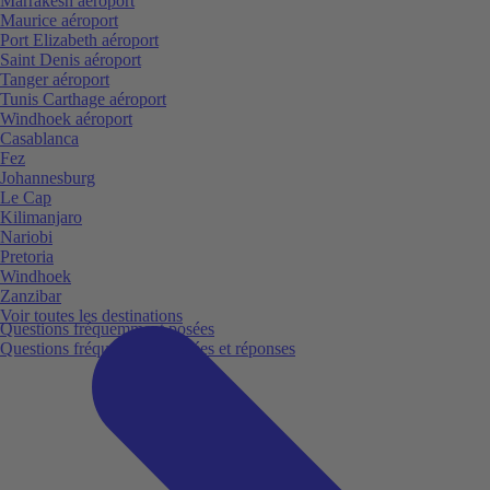
Marrakesh aéroport
Maurice aéroport
Port Elizabeth aéroport
Saint Denis aéroport
Tanger aéroport
Tunis Carthage aéroport
Windhoek aéroport
Casablanca
Fez
Johannesburg
Le Cap
Kilimanjaro
Nariobi
Pretoria
Windhoek
Zanzibar
Voir toutes les destinations
Questions fréquemment posées
Questions fréquemment posées et réponses