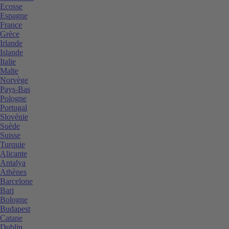
Ecosse
Espagne
France
Grèce
Irlande
Islande
Italie
Malte
Norvège
Pays-Bas
Pologne
Portugal
Slovénie
Suède
Suisse
Turquie
Alicante
Antalya
Athènes
Barcelone
Bari
Bologne
Budapest
Catane
Dublin