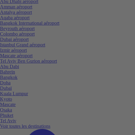
Abu Dhabi aéroport
Amman aéroport
Antalya aéroport
Aqaba aéroport
Bangkok International aéroport
Beyrouth aéroport
Colombo aéroport
Dubai aéroport
Istanbul Grand aéroport
Izmir aéroport
Mascate aéroport
Tel Aviv Ben Gurion aéroport
Abu Dabi
Bahreïn
Bangkok
Doha
Dubaï
Kuala Lumpur
Kyoto
Mascate
Osaka
Phuket
Tel Aviv
Voir toutes les destinations