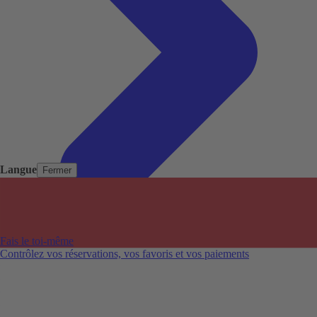
Langue
Fermer
Pays populaires
Aéroports populaires
Fais le toi-même
Villes populaires
Contrôlez vos réservations, vos favoris et vos paiements
Australie
Nouvelle-Zélande
Auckland aéroport
Adelaide aéroport
Alice Springs aéroport