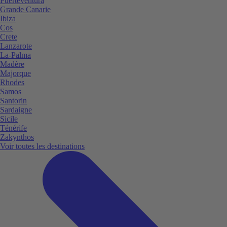
Fuerteventura
Grande Canarie
Ibiza
Cos
Crete
Lanzarote
La-Palma
Madère
Majorque
Rhodes
Samos
Santorin
Sardaigne
Sicile
Ténérife
Zakynthos
Voir toutes les destinations