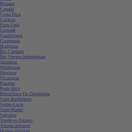
Bonaire
Canada
Costa Rica
Curaçao
Etats-Unis
Grenade
Guadeloupe
Guatemala
Honduras
Îles Caïmans
Îles Vierges britanniques
Jamaïque
Martinique
Mexique
Nicaragua
Panama
Porto Rico
République De Dominique
Saint-Barthélemy
Sainte-Lucie
Saint-Martin
Salvador
Trinité-et-Tobago
Atlanta aéroport
Boston aéroport