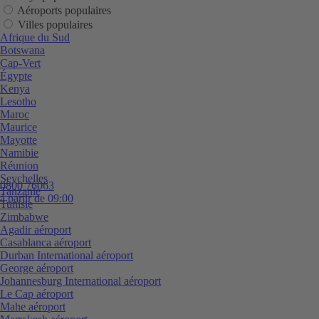
Aéroports populaires
Villes populaires
Afrique du Sud
Botswana
Cap-Vert
Égypte
Kenya
Lesotho
Maroc
Maurice
Mayotte
Namibie
Réunion
Seychelles
0800 76063
Tanzanie
à partir de 09:00
Tunisie
Zimbabwe
Agadir aéroport
Casablanca aéroport
Durban International aéroport
George aéroport
Johannesburg International aéroport
Le Cap aéroport
Mahe aéroport