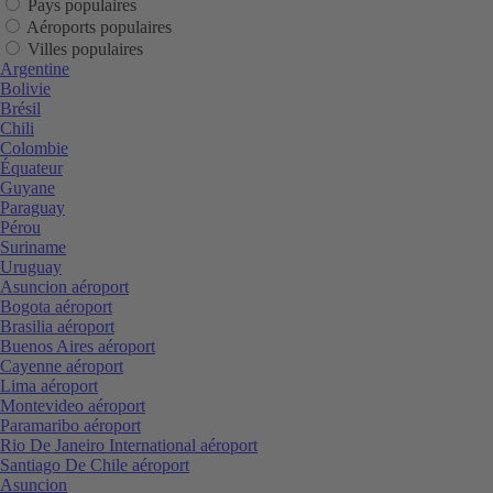
Pays populaires
Aéroports populaires
Villes populaires
Argentine
Bolivie
Brésil
Chili
Colombie
Équateur
Guyane
Paraguay
Pérou
Suriname
Uruguay
Asuncion aéroport
Bogota aéroport
Brasilia aéroport
Buenos Aires aéroport
Cayenne aéroport
Lima aéroport
Montevideo aéroport
Paramaribo aéroport
Rio De Janeiro International aéroport
Santiago De Chile aéroport
Asuncion