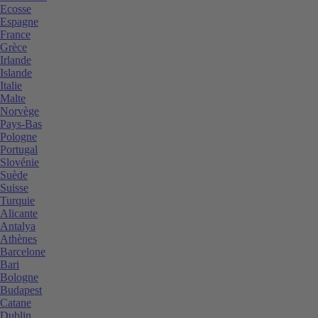
Ecosse
Espagne
France
Grèce
Irlande
Islande
Italie
Malte
Norvège
Pays-Bas
Pologne
Portugal
Slovénie
Suède
Suisse
Turquie
Alicante
Antalya
Athènes
Barcelone
Bari
Bologne
Budapest
Catane
Dublin