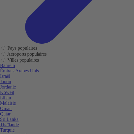
Pays populaires
Aéroports populaires
Villes populaires
Bahreïn
Émirats Arabes Unis
Israël
Japon
Jordanie
Koweït
Liban
Malaisie
Oman
Qatar
Sri Lanka
Thaïlande
Turquie