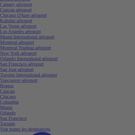
Calgary aéroport
Cancun aéroport
Chicago O'hare aéroport
Kahului aéroport
Las Vegas aéroport
Los Angeles aéroport
Miami International aéroport
Montreal aéroport
Montreal Trudeau aéroport
New York aéroport
Orlando International aéroport
San Francisco aéroport
San Jose aéroport
Toronto International aéroport
Vancouver aéroport
Boston
Cancun
Chicago
Columbia
Miami
Orlando
San Francisco
Toronto
Voir toutes les destinations