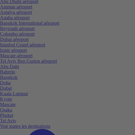
Abu Dhabi aéroport
Amman aéroport
Antalya aéroport
Aqaba aéroport
Bangkok International aéroport
Beyrouth aéroport
Colombo aéroport
Dubai aéroport
Istanbul Grand aéroport
Izmir aéroport
Mascate aéroport
Tel Aviv Ben Gurion aéroport
Abu Dabi
Bahreïn
Bangkok
Doha
Dubaï
Kuala Lumpur
Kyoto
Mascate
Osaka
Phuket
Tel Aviv
Voir toutes les destinations