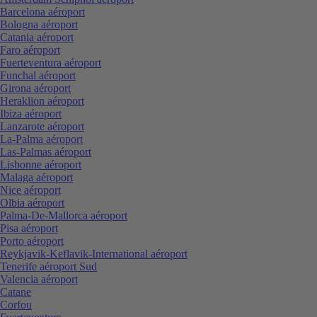
Barcelona aéroport
Bologna aéroport
Catania aéroport
Faro aéroport
Fuerteventura aéroport
Funchal aéroport
Girona aéroport
Heraklion aéroport
Ibiza aéroport
Lanzarote aéroport
La-Palma aéroport
Las-Palmas aéroport
Lisbonne aéroport
Malaga aéroport
Nice aéroport
Olbia aéroport
Palma-De-Mallorca aéroport
Pisa aéroport
Porto aéroport
Reykjavik-Keflavik-International aéroport
Tenerife aéroport Sud
Valencia aéroport
Catane
Corfou