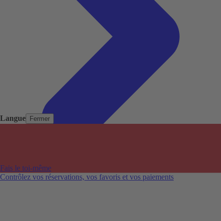
Langue
Fermer
Pays populaires
Aéroports populaires
Fais le toi-même
Villes populaires
Contrôlez vos réservations, vos favoris et vos paiements
Australie
Nouvelle-Zélande
Auckland aéroport
Adelaide aéroport
Alice Springs aéroport