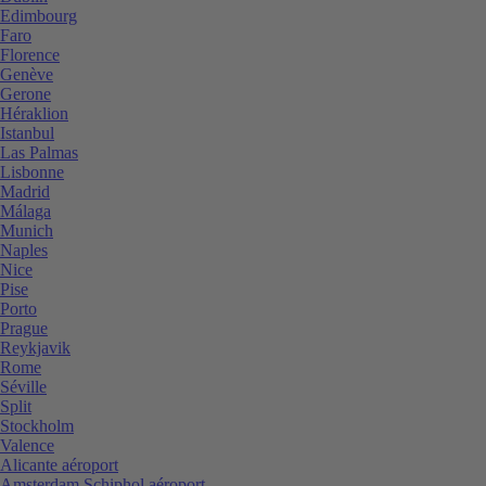
Edimbourg
Faro
Florence
Genève
Gerone
Héraklion
Istanbul
Las Palmas
Lisbonne
Madrid
Málaga
Munich
Naples
Nice
Pise
Porto
Prague
Reykjavik
Rome
Séville
Split
Stockholm
Valence
Alicante aéroport
Amsterdam Schiphol aéroport