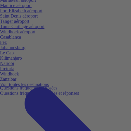
Marrakesh aéroport
Maurice aéroport
Port Elizabeth aéroport
Saint Denis aéroport
Tanger aéroport
Tunis Carthage aéroport
Windhoek aéroport
Casablanca
Fez
Johannesburg
Le Cap
Kilimanjaro
Nariobi
Pretoria
Windhoek
Zanzibar
Voir toutes les destinations
Questions fréquemment posées
Questions fréquemment posées et réponses