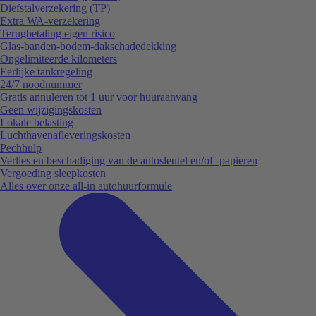
Diefstalverzekering (TP)
Extra WA-verzekering
Terugbetaling eigen risico
Glas-banden-bodem-dakschadedekking
Ongelimiteerde kilometers
Eerlijke tankregeling
24/7 noodnummer
Gratis annuleren tot 1 uur voor huuraanvang
Geen wijzigingskosten
Lokale belasting
Luchthavenafleveringskosten
Pechhulp
Verlies en beschadiging van de autosleutel en/of -papieren
Vergoeding sleepkosten
Alles over onze all-in autohuurformule