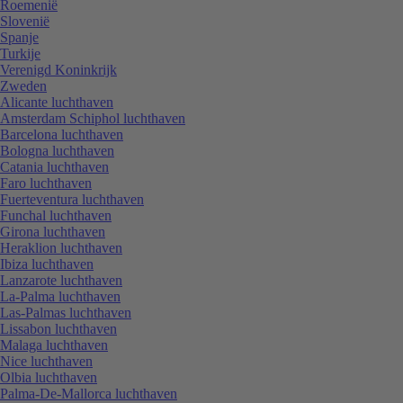
Roemenië
Slovenië
Spanje
Turkije
Verenigd Koninkrijk
Zweden
Alicante luchthaven
Amsterdam Schiphol luchthaven
Barcelona luchthaven
Bologna luchthaven
Catania luchthaven
Faro luchthaven
Fuerteventura luchthaven
Funchal luchthaven
Girona luchthaven
Heraklion luchthaven
Ibiza luchthaven
Lanzarote luchthaven
La-Palma luchthaven
Las-Palmas luchthaven
Lissabon luchthaven
Malaga luchthaven
Nice luchthaven
Olbia luchthaven
Palma-De-Mallorca luchthaven