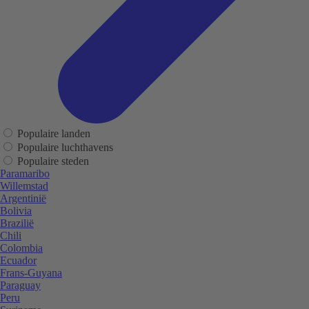
Populaire landen
Populaire luchthavens
Populaire steden
Paramaribo
Willemstad
Argentinië
Bolivia
Brazilië
Chili
Colombia
Ecuador
Frans-Guyana
Paraguay
Peru