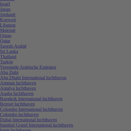
Israël
Japan
Jordanië
Koeweit
Libanon
Maleisië
Oman
Qatar
Saoedi-Arabië
Sri Lanka
Thailand
Turkije
Verenigde Arabische Emiraten
Abu Dabi
Abu Dhabi International luchthaven
Amman luchthaven
Antalya luchthaven
Aqaba luchthaven
Bangkok International luchthaven
Beiroet luchthaven
Colombo International luchthaven
Colombo luchthaven
Dubai International luchthaven
Istanbul Grand International luchthaven
Izmir luchthaven