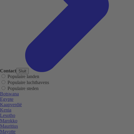
Contact
Sluit
Populaire landen
Populaire luchthavens
Populaire steden
Botswana
Egypte
Kaapverdië
Kenia
Lesotho
Marokko
Mauritius
Mayotte