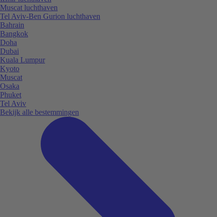
Muscat luchthaven
Tel Aviv-Ben Gurion luchthaven
Bahrain
Bangkok
Doha
Dubai
Kuala Lumpur
Kyoto
Muscat
Osaka
Phuket
Tel Aviv
Bekijk alle bestemmingen