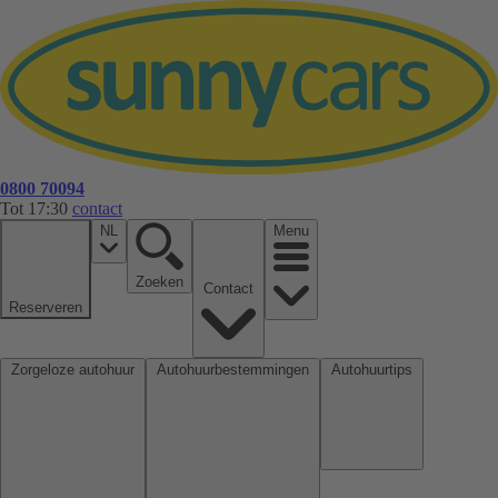
0800 70094
Tot 17:30
contact
NL
Menu
Zoeken
Contact
Reserveren
Zorgeloze autohuur
Autohuurbestemmingen
Autohuurtips