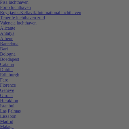
Pisa luchthaven
Porto luchthaven
Reykjavik-Keflavik-International luchthaven
Tenerife luchthaven zuid
Valencia luchthaven
Alicante
Antalya
Athene
Barcelona
Bari
Bologna
Boedapest
Catania
Dublin
Edinburgh
Faro
Florence
Geneve
Girona
Heraklion
Istanbul
Las Palmas
Lissabon
Madrid
Málaga