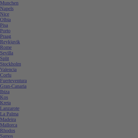
Munchen
Napels
Nice
Olbia
Pisa
Porto
Praag
Reykjavik
Rome
Sevilla
Split
Stockholm
Valencia
Corfu
Fuerteventura
Gran-Canaria
Ibiza
Kos
Kreta
Lanzarote
La Palma
Madeira
Mallorca
Rhodos
Samos