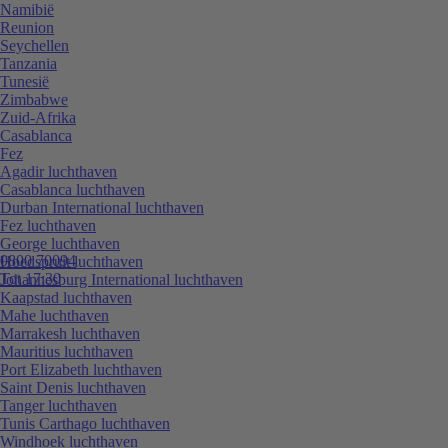
Namibië
Reunion
Seychellen
Tanzania
Tunesië
Zimbabwe
Zuid-Afrika
Casablanca
Fez
Agadir luchthaven
Casablanca luchthaven
Durban International luchthaven
Fez luchthaven
George luchthaven
0800 70094
Hoedspruit luchthaven
Tot 17:30
Johannesburg International luchthaven
Kaapstad luchthaven
Mahe luchthaven
Marrakesh luchthaven
Mauritius luchthaven
Port Elizabeth luchthaven
Saint Denis luchthaven
Tanger luchthaven
Tunis Carthago luchthaven
Windhoek luchthaven