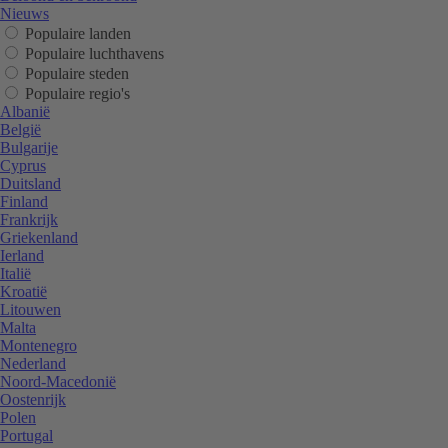
Nieuws
Populaire landen
Populaire luchthavens
Populaire steden
Populaire regio's
Albanië
België
Bulgarije
Cyprus
Duitsland
Finland
Frankrijk
Griekenland
Ierland
Italië
Kroatië
Litouwen
Malta
Montenegro
Nederland
Noord-Macedonië
Oostenrijk
Polen
Portugal