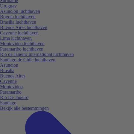
Suriname
Uruguay
Asuncion luchthaven
Bogota luchthaven
Brasilia luchthaven
Buenos Aires luchthaven
Cayenne luchthaven
Lima luchthaven
Montevideo luchthaven
Paramaribo luchthaven
Rio de Janeiro International luchthaven
Santiago de Chile luchthaven
Asuncion
Brasilia
Buenos Aires
Cayenne
Montevideo
Paramaribo
Rio De Janeiro
Santiago
Bekijk alle bestemmingen