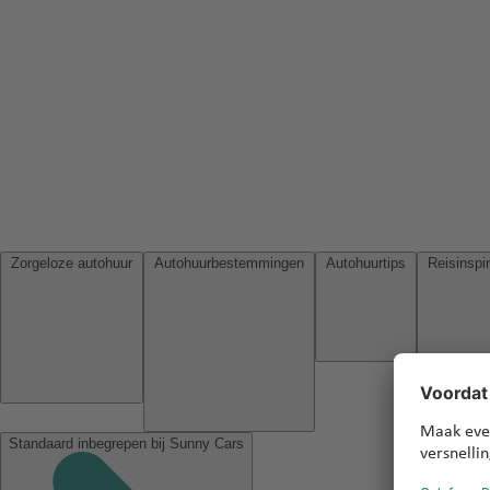
Zorgeloze autohuur
Autohuurbestemmingen
Autohuurtips
Standaard inbegrepen bij Sunny Cars