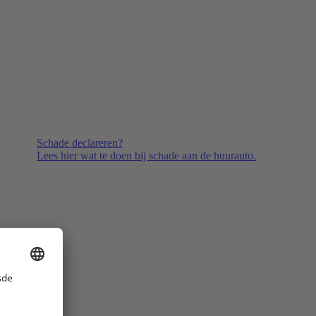
Schade declareren?
Lees hier wat te doen bij schade aan de huurauto.