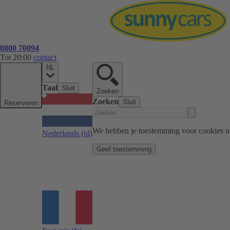
0800 70094
Tot 20:00
contact
NL
Taal
Sluit
Zoeken
Zoeken
Sluit
Reserveren
We hebben je toestemming voor cookies n
Nederlands
(nl)
Geef toestemming