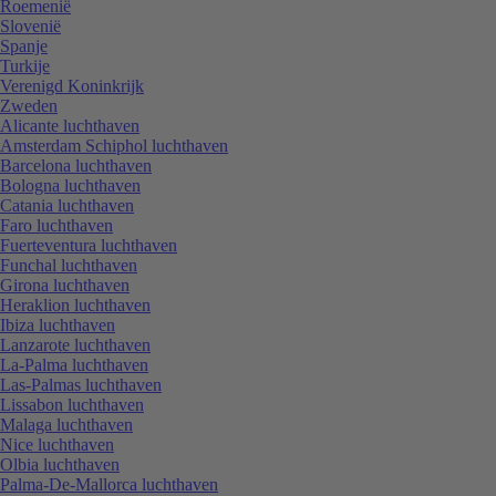
Roemenië
Slovenië
Spanje
Turkije
Verenigd Koninkrijk
Zweden
Alicante luchthaven
Amsterdam Schiphol luchthaven
Barcelona luchthaven
Bologna luchthaven
Catania luchthaven
Faro luchthaven
Fuerteventura luchthaven
Funchal luchthaven
Girona luchthaven
Heraklion luchthaven
Ibiza luchthaven
Lanzarote luchthaven
La-Palma luchthaven
Las-Palmas luchthaven
Lissabon luchthaven
Malaga luchthaven
Nice luchthaven
Olbia luchthaven
Palma-De-Mallorca luchthaven