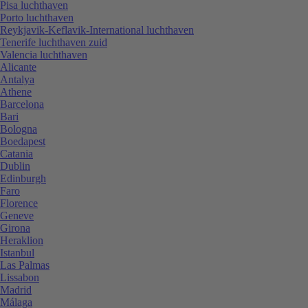
Pisa luchthaven
Porto luchthaven
Reykjavik-Keflavik-International luchthaven
Tenerife luchthaven zuid
Valencia luchthaven
Alicante
Antalya
Athene
Barcelona
Bari
Bologna
Boedapest
Catania
Dublin
Edinburgh
Faro
Florence
Geneve
Girona
Heraklion
Istanbul
Las Palmas
Lissabon
Madrid
Málaga