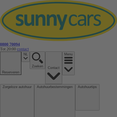
0800 70094
Tot 20:00
contact
NL
Menu
Zoeken
Contact
Reserveren
Zorgeloze autohuur
Autohuurbestemmingen
Autohuurtips