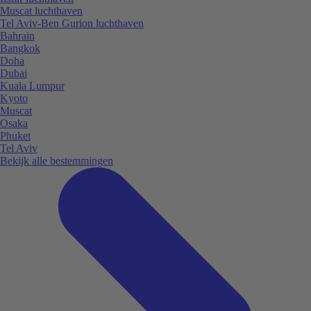
Muscat luchthaven
Tel Aviv-Ben Gurion luchthaven
Bahrain
Bangkok
Doha
Dubai
Kuala Lumpur
Kyoto
Muscat
Osaka
Phuket
Tel Aviv
Bekijk alle bestemmingen