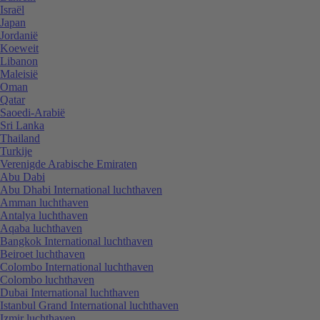
Israël
Japan
Jordanië
Koeweit
Libanon
Maleisië
Oman
Qatar
Saoedi-Arabië
Sri Lanka
Thailand
Turkije
Verenigde Arabische Emiraten
Abu Dabi
Abu Dhabi International luchthaven
Amman luchthaven
Antalya luchthaven
Aqaba luchthaven
Bangkok International luchthaven
Beiroet luchthaven
Colombo International luchthaven
Colombo luchthaven
Dubai International luchthaven
Istanbul Grand International luchthaven
Izmir luchthaven