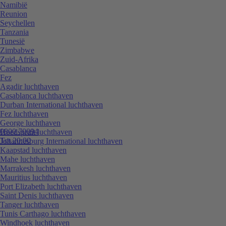
Namibië
Reunion
Seychellen
Tanzania
Tunesië
Zimbabwe
Zuid-Afrika
Casablanca
Fez
Agadir luchthaven
Casablanca luchthaven
Durban International luchthaven
Fez luchthaven
George luchthaven
0800 70094
Hoedspruit luchthaven
Tot 20:00
Johannesburg International luchthaven
Kaapstad luchthaven
Mahe luchthaven
Marrakesh luchthaven
Mauritius luchthaven
Port Elizabeth luchthaven
Saint Denis luchthaven
Tanger luchthaven
Tunis Carthago luchthaven
Windhoek luchthaven