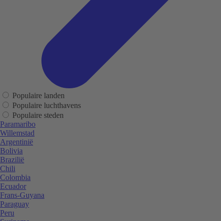
Populaire landen
Populaire luchthavens
Populaire steden
Paramaribo
Willemstad
Argentinië
Bolivia
Brazilië
Chili
Colombia
Ecuador
Frans-Guyana
Paraguay
Peru