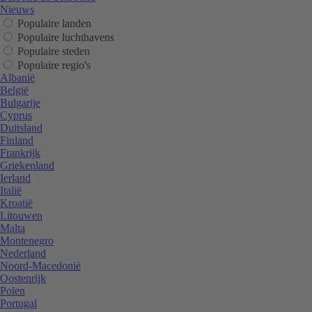
Nieuws
Populaire landen
Populaire luchthavens
Populaire steden
Populaire regio's
Albanië
België
Bulgarije
Cyprus
Duitsland
Finland
Frankrijk
Griekenland
Ierland
Italië
Kroatië
Litouwen
Malta
Montenegro
Nederland
Noord-Macedonië
Oostenrijk
Polen
Portugal