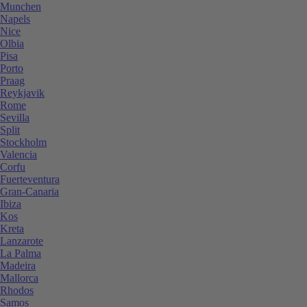
Munchen
Napels
Nice
Olbia
Pisa
Porto
Praag
Reykjavik
Rome
Sevilla
Split
Stockholm
Valencia
Corfu
Fuerteventura
Gran-Canaria
Ibiza
Kos
Kreta
Lanzarote
La Palma
Madeira
Mallorca
Rhodos
Samos