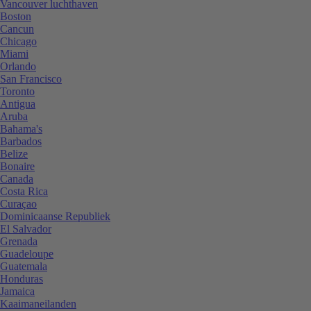
Vancouver luchthaven
Boston
Cancun
Chicago
Miami
Orlando
San Francisco
Toronto
Antigua
Aruba
Bahama's
Barbados
Belize
Bonaire
Canada
Costa Rica
Curaçao
Dominicaanse Republiek
El Salvador
Grenada
Guadeloupe
Guatemala
Honduras
Jamaica
Kaaimaneilanden