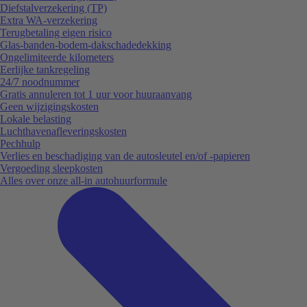
Diefstalverzekering (TP)
Extra WA-verzekering
Terugbetaling eigen risico
Glas-banden-bodem-dakschadedekking
Ongelimiteerde kilometers
Eerlijke tankregeling
24/7 noodnummer
Gratis annuleren tot 1 uur voor huuraanvang
Geen wijzigingskosten
Lokale belasting
Luchthavenafleveringskosten
Pechhulp
Verlies en beschadiging van de autosleutel en/of -papieren
Vergoeding sleepkosten
Alles over onze all-in autohuurformule