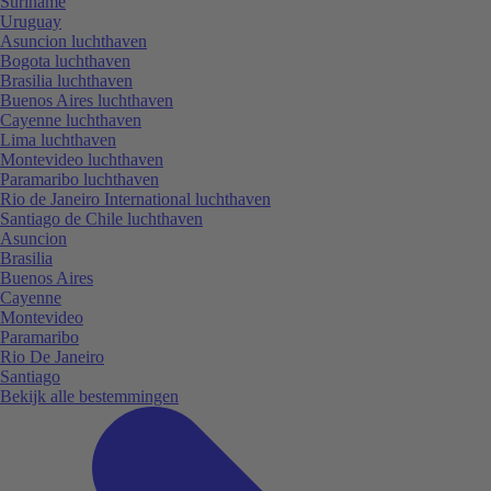
Suriname
Uruguay
Asuncion luchthaven
Bogota luchthaven
Brasilia luchthaven
Buenos Aires luchthaven
Cayenne luchthaven
Lima luchthaven
Montevideo luchthaven
Paramaribo luchthaven
Rio de Janeiro International luchthaven
Santiago de Chile luchthaven
Asuncion
Brasilia
Buenos Aires
Cayenne
Montevideo
Paramaribo
Rio De Janeiro
Santiago
Bekijk alle bestemmingen