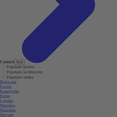
Contact
Sluit
Populaire landen
Populaire luchthavens
Populaire steden
Botswana
Egypte
Kaapverdië
Kenia
Lesotho
Marokko
Mauritius
Mayotte