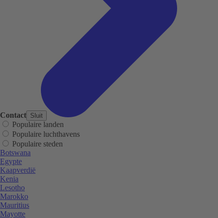
Contact
Sluit
Populaire landen
Populaire luchthavens
Populaire steden
Botswana
Egypte
Kaapverdië
Kenia
Lesotho
Marokko
Mauritius
Mayotte