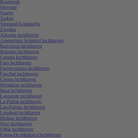
Roemenië
Slovenië
Spanje
Turkije
Verenigd Koninkrijk
Zweden
Alicante luchthaven
Amsterdam Schiphol luchthaven
Barcelona luchthaven
Bologna luchthaven
Catania luchthaven
Faro luchthaven
Fuerteventura luchthaven
Funchal luchthaven
Girona luchthaven
Heraklion luchthaven
Ibiza luchthaven
Lanzarote luchthaven
La-Palma luchthaven
Las-Palmas luchthaven
Lissabon luchthaven
Malaga luchthaven
Nice luchthaven
Olbia luchthaven
Palma-De-Mallorca luchthaven