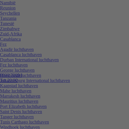
Namibië
Reunion
Seychellen
Tanzania
Tunesië
Zimbabwe
Zuid-Afrika
Casablanca
Fez
Agadir luchthaven
Casablanca luchthaven
Durban International luchthaven
Fez luchthaven
George luchthaven
0800 70094
Hoedspruit luchthaven
Tot 20:00
Johannesburg International luchthaven
Kaapstad luchthaven
Mahe luchthaven
Marrakesh luchthaven
Mauritius luchthaven
Port Elizabeth luchthaven
Saint Denis luchthaven
Tanger luchthaven
Tunis Carthago luchthaven
Windhoek luchthaven