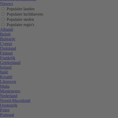
Nieuws
Populaire landen
Populaire luchthavens
Populaire steden
Populaire regio's
Albanië
België
Bulgarije
Cyprus
Duitsland
Finland
Frankrijk
Griekenland
Ierland
Italië
Kroatië
Litouwen
Malta
Montenegro
Nederland
Noord-Macedonië
Oostenrijk
Polen
Portugal