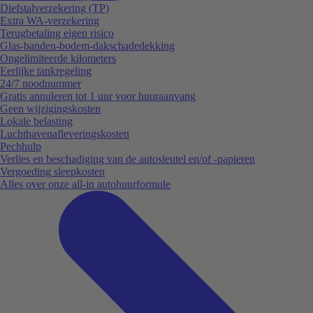
Diefstalverzekering (TP)
Extra WA-verzekering
Terugbetaling eigen risico
Glas-banden-bodem-dakschadedekking
Ongelimiteerde kilometers
Eerlijke tankregeling
24/7 noodnummer
Gratis annuleren tot 1 uur voor huuraanvang
Geen wijzigingskosten
Lokale belasting
Luchthavenafleveringskosten
Pechhulp
Verlies en beschadiging van de autosleutel en/of -papieren
Vergoeding sleepkosten
Alles over onze all-in autohuurformule