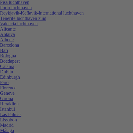
Pisa luchthaven
Porto luchthaven
Reykjavik-Keflavik-International luchthaven
Tenerife luchthaven zuid
Valencia luchthaven
Alicante
Antalya
Athene
Barcelona
Bari
Bologna
Boedapest
Catania
Dublin
Edinburgh
Faro
Florence
Geneve
Girona
Heraklion
Istanbul
Las Palmas
Lissabon
Madrid
Málaga