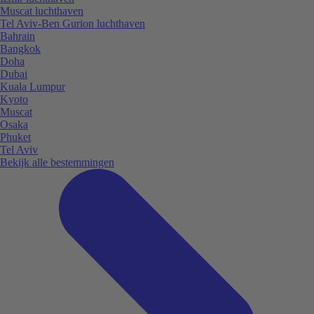
Muscat luchthaven
Tel Aviv-Ben Gurion luchthaven
Bahrain
Bangkok
Doha
Dubai
Kuala Lumpur
Kyoto
Muscat
Osaka
Phuket
Tel Aviv
Bekijk alle bestemmingen