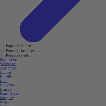
Populaire landen
Populaire luchthavens
Populaire steden
Paramaribo
Willemstad
Argentinië
Bolivia
Brazilië
Chili
Colombia
Ecuador
Frans-Guyana
Paraguay
Peru