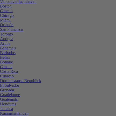
Vancouver luchthaven
Boston
Cancun
Chicago
Miami
Orlando
San Francisco
Toronto
Antigua
Aruba
Bahama's
Barbados
Belize
Bonaire
Canada
Costa Rica
Curaçao
Dominicaanse Republiek
El Salvador
Grenada
Guadeloupe
Guatemala
Honduras
Jamaica
Kaaimaneilanden