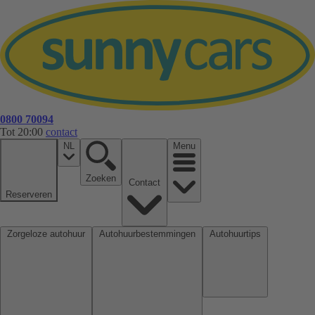
0800 70094
Tot 20:00
contact
NL
Menu
Zoeken
Contact
Reserveren
Zorgeloze autohuur
Autohuurbestemmingen
Autohuurtips