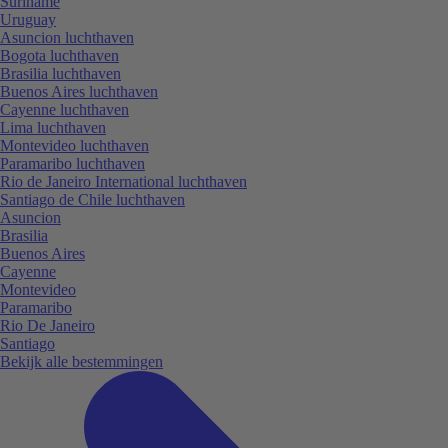
Suriname
Uruguay
Asuncion luchthaven
Bogota luchthaven
Brasilia luchthaven
Buenos Aires luchthaven
Cayenne luchthaven
Lima luchthaven
Montevideo luchthaven
Paramaribo luchthaven
Rio de Janeiro International luchthaven
Santiago de Chile luchthaven
Asuncion
Brasilia
Buenos Aires
Cayenne
Montevideo
Paramaribo
Rio De Janeiro
Santiago
Bekijk alle bestemmingen