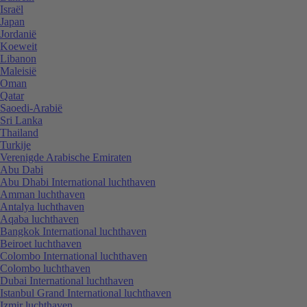
Israël
Japan
Jordanië
Koeweit
Libanon
Maleisië
Oman
Qatar
Saoedi-Arabië
Sri Lanka
Thailand
Turkije
Verenigde Arabische Emiraten
Abu Dabi
Abu Dhabi International luchthaven
Amman luchthaven
Antalya luchthaven
Aqaba luchthaven
Bangkok International luchthaven
Beiroet luchthaven
Colombo International luchthaven
Colombo luchthaven
Dubai International luchthaven
Istanbul Grand International luchthaven
Izmir luchthaven