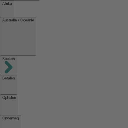
Afrika
Australië / Oceanië
Boeken
Betalen
Ophalen
Onderweg