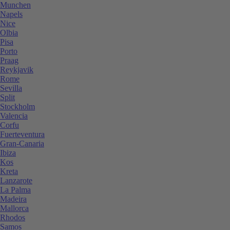
Munchen
Napels
Nice
Olbia
Pisa
Porto
Praag
Reykjavik
Rome
Sevilla
Split
Stockholm
Valencia
Corfu
Fuerteventura
Gran-Canaria
Ibiza
Kos
Kreta
Lanzarote
La Palma
Madeira
Mallorca
Rhodos
Samos