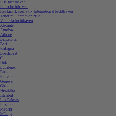
Pisa luchthaven
Porto luchthaven
Reykjavik-Keflavik-International luchthaven
Tenerife luchthaven zuid
Valencia luchthaven
Alicante
Antalya
Athene
Barcelona
Bari
Bologna
Boedapest
Catania
Dublin
Edinburgh
Faro
Florence
Geneve
Girona
Heraklion
Istanbul
Las Palmas
Lissabon
Madrid
Málaga