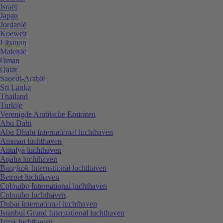
Israël
Japan
Jordanië
Koeweit
Libanon
Maleisië
Oman
Qatar
Saoedi-Arabië
Sri Lanka
Thailand
Turkije
Verenigde Arabische Emiraten
Abu Dabi
Abu Dhabi International luchthaven
Amman luchthaven
Antalya luchthaven
Aqaba luchthaven
Bangkok International luchthaven
Beiroet luchthaven
Colombo International luchthaven
Colombo luchthaven
Dubai International luchthaven
Istanbul Grand International luchthaven
Izmir luchthaven