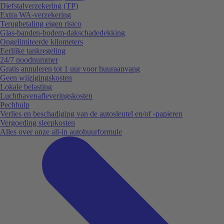
Diefstalverzekering (TP)
Extra WA-verzekering
Terugbetaling eigen risico
Glas-banden-bodem-dakschadedekking
Ongelimiteerde kilometers
Eerlijke tankregeling
24/7 noodnummer
Gratis annuleren tot 1 uur voor huuraanvang
Geen wijzigingskosten
Lokale belasting
Luchthavenafleveringskosten
Pechhulp
Verlies en beschadiging van de autosleutel en/of -papieren
Vergoeding sleepkosten
Alles over onze all-in autohuurformule