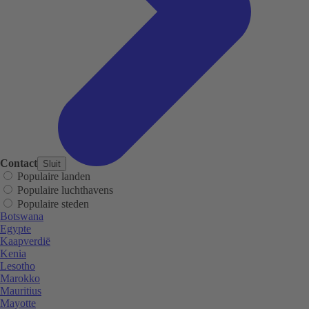
Contact
Sluit
Populaire landen
Populaire luchthavens
Populaire steden
Botswana
Egypte
Kaapverdië
Kenia
Lesotho
Marokko
Mauritius
Mayotte