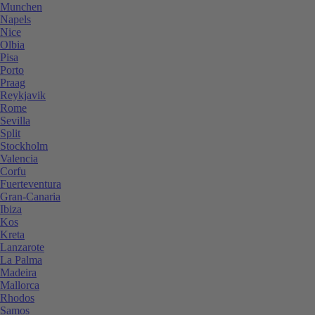
Munchen
Napels
Nice
Olbia
Pisa
Porto
Praag
Reykjavik
Rome
Sevilla
Split
Stockholm
Valencia
Corfu
Fuerteventura
Gran-Canaria
Ibiza
Kos
Kreta
Lanzarote
La Palma
Madeira
Mallorca
Rhodos
Samos