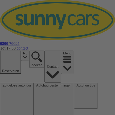
0800 70094
Tot 17:30
contact
NL
Menu
Zoeken
Contact
Reserveren
Zorgeloze autohuur
Autohuurbestemmingen
Autohuurtips