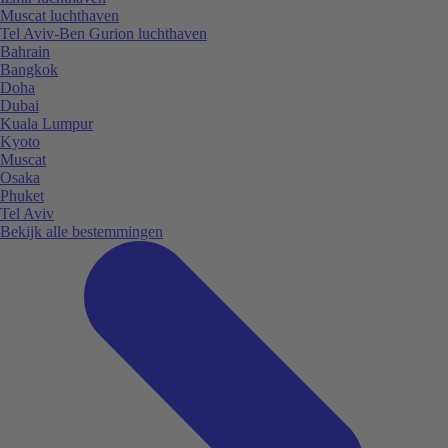
Muscat luchthaven
Tel Aviv-Ben Gurion luchthaven
Bahrain
Bangkok
Doha
Dubai
Kuala Lumpur
Kyoto
Muscat
Osaka
Phuket
Tel Aviv
Bekijk alle bestemmingen