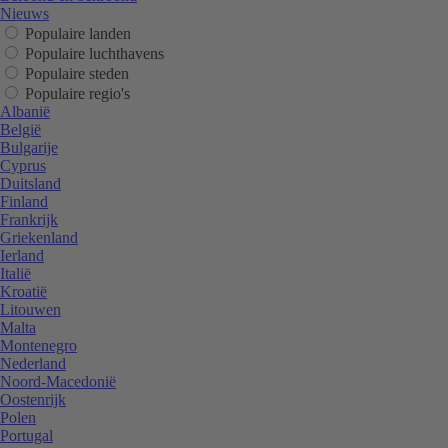
Nieuws
Populaire landen
Populaire luchthavens
Populaire steden
Populaire regio's
Albanië
België
Bulgarije
Cyprus
Duitsland
Finland
Frankrijk
Griekenland
Ierland
Italië
Kroatië
Litouwen
Malta
Montenegro
Nederland
Noord-Macedonië
Oostenrijk
Polen
Portugal