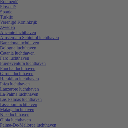
Roemenië
Slovenië
Spanje
Turkije
Verenigd Koninkrijk
Zweden
Alicante luchthaven
Amsterdam Schiphol luchthaven
Barcelona luchthaven
Bologna luchthaven
Catania luchthaven
Faro luchthaven
Fuerteventura luchthaven
Funchal luchthaven
Girona luchthaven
Heraklion luchthaven
Ibiza luchthaven
Lanzarote luchthaven
La-Palma luchthaven
Las-Palmas luchthaven
Lissabon luchthaven
Malaga luchthaven
Nice luchthaven
Olbia luchthaven
Palma-De-Mallorca luchthaven