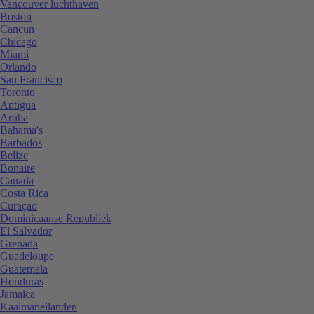
Vancouver luchthaven
Boston
Cancun
Chicago
Miami
Orlando
San Francisco
Toronto
Antigua
Aruba
Bahama's
Barbados
Belize
Bonaire
Canada
Costa Rica
Curaçao
Dominicaanse Republiek
El Salvador
Grenada
Guadeloupe
Guatemala
Honduras
Jamaica
Kaaimaneilanden