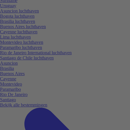
Suriname
Uruguay
Asuncion luchthaven
Bogota luchthaven
Brasilia luchthaven
Buenos Aires luchthaven
Cayenne luchthaven
Lima luchthaven
Montevideo luchthaven
Paramaribo luchthaven
Rio de Janeiro International luchthaven
Santiago de Chile luchthaven
Asuncion
Brasilia
Buenos Aires
Cayenne
Montevideo
Paramaribo
Rio De Janeiro
Santiago
Bekijk alle bestemmingen