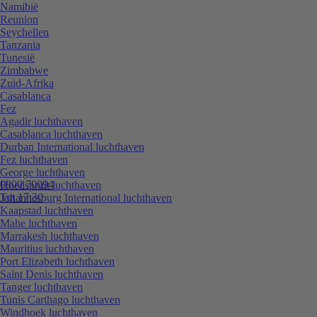
Namibië
Reunion
Seychellen
Tanzania
Tunesië
Zimbabwe
Zuid-Afrika
Casablanca
Fez
Agadir luchthaven
Casablanca luchthaven
Durban International luchthaven
Fez luchthaven
George luchthaven
0800 70094
Hoedspruit luchthaven
Tot 17:30
Johannesburg International luchthaven
Kaapstad luchthaven
Mahe luchthaven
Marrakesh luchthaven
Mauritius luchthaven
Port Elizabeth luchthaven
Saint Denis luchthaven
Tanger luchthaven
Tunis Carthago luchthaven
Windhoek luchthaven