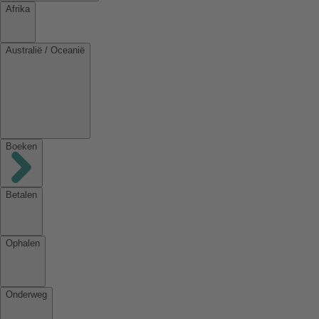
Afrika
Australië / Oceanië
Boeken
Betalen
Ophalen
Onderweg