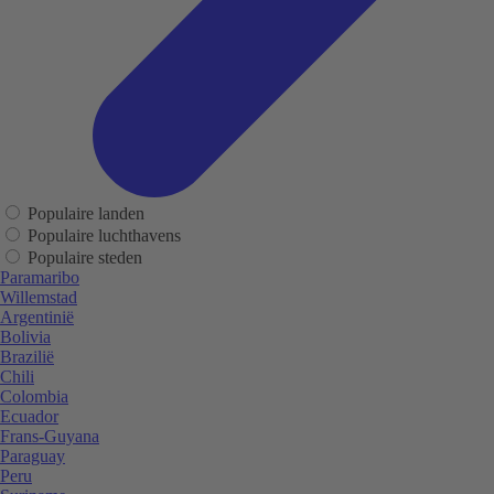
Populaire landen
Populaire luchthavens
Populaire steden
Paramaribo
Willemstad
Argentinië
Bolivia
Brazilië
Chili
Colombia
Ecuador
Frans-Guyana
Paraguay
Peru