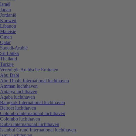
Israël
Japan
Jordanië
Koeweit
Libanon
Maleisië
Oman
Qatar
Saoedi-Arabië
Sri Lanka
Thailand
Turkije
Verenigde Arabische Emiraten
Abu Dabi
Abu Dhabi International luchthaven
Amman luchthaven
Antalya luchthaven
Aqaba luchthaven
Bangkok International luchthaven
Beiroet luchthaven
Colombo International luchthaven
Colombo luchthaven
Dubai International luchthaven
Istanbul Grand International luchthaven
Izmir luchthaven