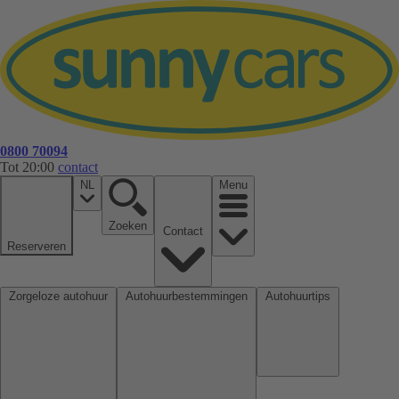
0800 70094
Tot 20:00
contact
NL
Menu
Zoeken
Contact
Reserveren
Zorgeloze autohuur
Autohuurbestemmingen
Autohuurtips