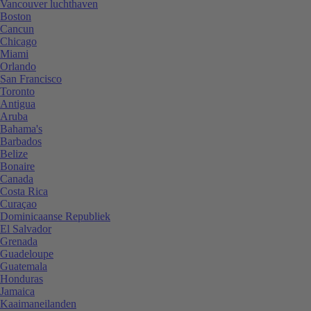
Vancouver luchthaven
Boston
Cancun
Chicago
Miami
Orlando
San Francisco
Toronto
Antigua
Aruba
Bahama's
Barbados
Belize
Bonaire
Canada
Costa Rica
Curaçao
Dominicaanse Republiek
El Salvador
Grenada
Guadeloupe
Guatemala
Honduras
Jamaica
Kaaimaneilanden