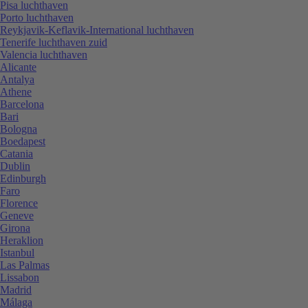
Pisa luchthaven
Porto luchthaven
Reykjavik-Keflavik-International luchthaven
Tenerife luchthaven zuid
Valencia luchthaven
Alicante
Antalya
Athene
Barcelona
Bari
Bologna
Boedapest
Catania
Dublin
Edinburgh
Faro
Florence
Geneve
Girona
Heraklion
Istanbul
Las Palmas
Lissabon
Madrid
Málaga