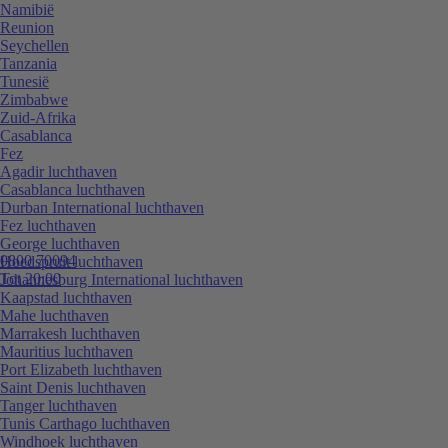
Namibië
Reunion
Seychellen
Tanzania
Tunesië
Zimbabwe
Zuid-Afrika
Casablanca
Fez
Agadir luchthaven
Casablanca luchthaven
Durban International luchthaven
Fez luchthaven
George luchthaven
0800 70094
Hoedspruit luchthaven
Tot 20:00
Johannesburg International luchthaven
Kaapstad luchthaven
Mahe luchthaven
Marrakesh luchthaven
Mauritius luchthaven
Port Elizabeth luchthaven
Saint Denis luchthaven
Tanger luchthaven
Tunis Carthago luchthaven
Windhoek luchthaven