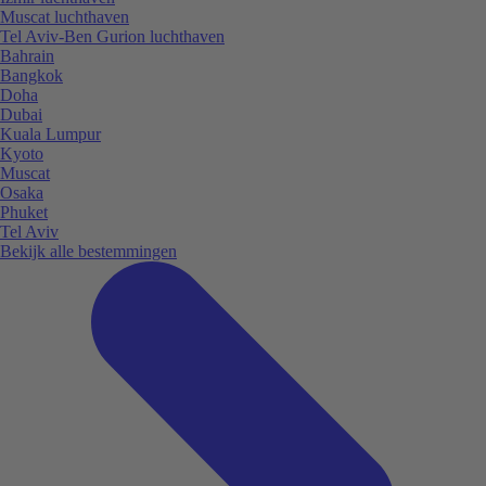
Muscat luchthaven
Tel Aviv-Ben Gurion luchthaven
Bahrain
Bangkok
Doha
Dubai
Kuala Lumpur
Kyoto
Muscat
Osaka
Phuket
Tel Aviv
Bekijk alle bestemmingen