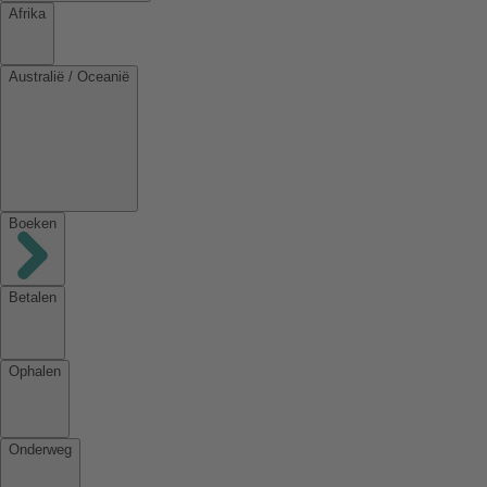
Afrika
Australië / Oceanië
Boeken
Betalen
Ophalen
Onderweg