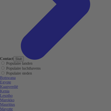
Contact
Sluit
Populaire landen
Populaire luchthavens
Populaire steden
Botswana
Egypte
Kaapverdië
Kenia
Lesotho
Marokko
Mauritius
Mayotte