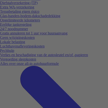
Diefstalverzekering (TP)
Extra WA-verzekering
Terugbetaling eigen risico
Glas-banden-bodem-dakschadedekking
Ongelimiteerde kilometers
Eerlijke tankregeling
24/7 noodnummer
Gratis annuleren tot 1 uur voor huuraanvang
Geen wijzigingskosten
Lokale belasting
Luchthavenafleveringskosten
Pechhulp
Verlies en beschadiging van de autosleutel en/of -papieren
Vergoeding sleepkosten
Alles over onze all-in autohuurformule