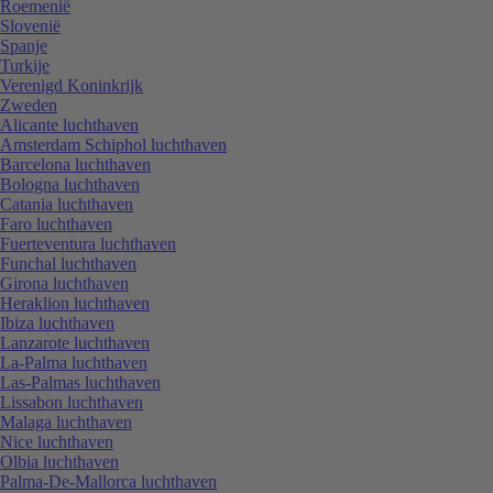
Roemenië
Slovenië
Spanje
Turkije
Verenigd Koninkrijk
Zweden
Alicante luchthaven
Amsterdam Schiphol luchthaven
Barcelona luchthaven
Bologna luchthaven
Catania luchthaven
Faro luchthaven
Fuerteventura luchthaven
Funchal luchthaven
Girona luchthaven
Heraklion luchthaven
Ibiza luchthaven
Lanzarote luchthaven
La-Palma luchthaven
Las-Palmas luchthaven
Lissabon luchthaven
Malaga luchthaven
Nice luchthaven
Olbia luchthaven
Palma-De-Mallorca luchthaven