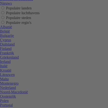
Nieuws
Populaire landen
Populaire luchthavens
Populaire steden
Populaire regio's
Albanië
België
Bulgarije
Cyprus
Duitsland
Finland
Frankrijk
Griekenland
Ierland
Italië
Kroatië
Litouwen
Malta
Montenegro
Nederland
Noord-Macedonië
Oostenrijk
Polen
Portugal