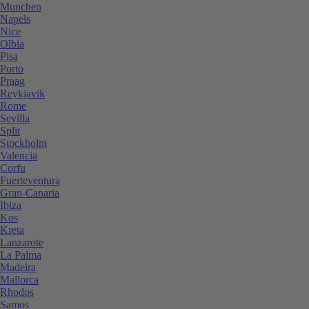
Munchen
Napels
Nice
Olbia
Pisa
Porto
Praag
Reykjavik
Rome
Sevilla
Split
Stockholm
Valencia
Corfu
Fuerteventura
Gran-Canaria
Ibiza
Kos
Kreta
Lanzarote
La Palma
Madeira
Mallorca
Rhodos
Samos