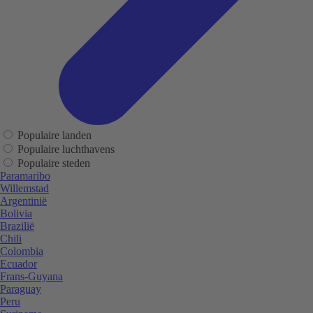
Populaire landen
Populaire luchthavens
Populaire steden
Paramaribo
Willemstad
Argentinië
Bolivia
Brazilië
Chili
Colombia
Ecuador
Frans-Guyana
Paraguay
Peru