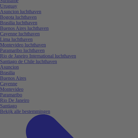
Suriname
Uruguay
Asuncion luchthaven
Bogota luchthaven
Brasilia luchthaven
Buenos Aires luchthaven
Cayenne luchthaven
Lima luchthaven
Montevideo luchthaven
Paramaribo luchthaven
Rio de Janeiro International luchthaven
Santiago de Chile luchthaven
Asuncion
Brasilia
Buenos Aires
Cayenne
Montevideo
Paramaribo
Rio De Janeiro
Santiago
Bekijk alle bestemmingen