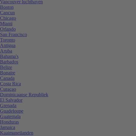
Vancouver luchthaven
Boston
Cancun
Chicago
Miami
Orlando
San Francisco
Toronto
Antigua
Aruba
Bahama's
Barbados
Belize
Bonaire
Canada
Costa Rica
Curaçao
Dominicaanse Republiek
El Salvador
Grenada
Guadeloupe
Guatemala
Honduras
Jamaica
Kaaimaneilanden