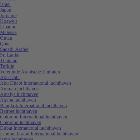
Israël
Japan
Jordanië
Koeweit
Libanon
Maleisië
Oman
Qatar
Saoedi-Arabië
Sri Lanka
Thailand
Turkije
Verenigde Arabische Emiraten
Abu Dabi
Abu Dhabi International luchthaven
Amman luchthaven
Antalya luchthaven
Aqaba luchthaven
Bangkok International luchthaven
Beiroet luchthaven
Colombo International luchthaven
Colombo luchthaven
Dubai International luchthaven
Istanbul Grand International luchthaven
Izmir luchthaven