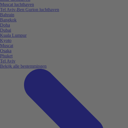
Muscat luchthaven
Tel Aviv-Ben Gurion luchthaven
Bahrain
Bangkok
Doha
Dubai
Kuala Lumpur
Kyoto
Muscat
Osaka
Phuket
Tel Aviv
Bekijk alle bestemmingen