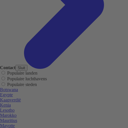
Contact
Sluit
Populaire landen
Populaire luchthavens
Populaire steden
Botswana
Egypte
Kaapverdië
Kenia
Lesotho
Marokko
Mauritius
Mayotte