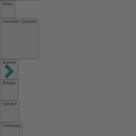
Afrika
Australië / Oceanië
Boeken
Betalen
Ophalen
Onderweg