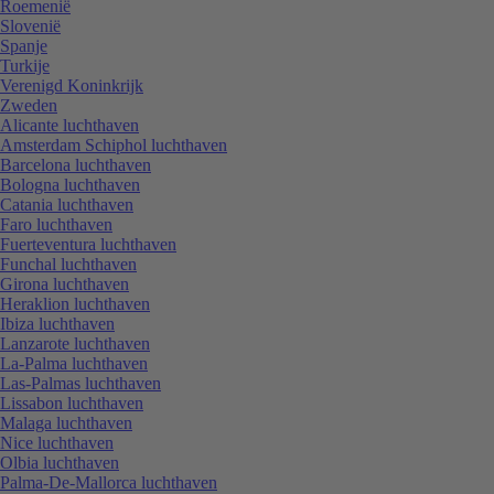
Roemenië
Slovenië
Spanje
Turkije
Verenigd Koninkrijk
Zweden
Alicante luchthaven
Amsterdam Schiphol luchthaven
Barcelona luchthaven
Bologna luchthaven
Catania luchthaven
Faro luchthaven
Fuerteventura luchthaven
Funchal luchthaven
Girona luchthaven
Heraklion luchthaven
Ibiza luchthaven
Lanzarote luchthaven
La-Palma luchthaven
Las-Palmas luchthaven
Lissabon luchthaven
Malaga luchthaven
Nice luchthaven
Olbia luchthaven
Palma-De-Mallorca luchthaven