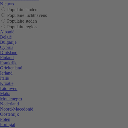
Nieuws
Populaire landen
Populaire luchthavens
Populaire steden
Populaire regio's
Albanië
België
Bulgarije
Cyprus
Duitsland
Finland
Frankrijk
Griekenland
Ierland
Italië
Kroatië
Litouwen
Malta
Montenegro
Nederland
Noord-Macedonië
Oostenrijk
Polen
Portugal