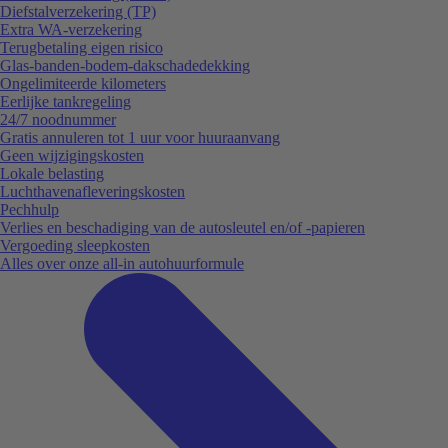
Diefstalverzekering (TP)
Extra WA-verzekering
Terugbetaling eigen risico
Glas-banden-bodem-dakschadedekking
Ongelimiteerde kilometers
Eerlijke tankregeling
24/7 noodnummer
Gratis annuleren tot 1 uur voor huuraanvang
Geen wijzigingskosten
Lokale belasting
Luchthavenafleveringskosten
Pechhulp
Verlies en beschadiging van de autosleutel en/of -papieren
Vergoeding sleepkosten
Alles over onze all-in autohuurformule