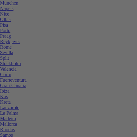
Munchen
Napels
Nice
Olbia
Pisa
Porto
Praag
Reykjavik
Rome
Sevilla
Split
Stockholm
Valencia
Corfu
Fuerteventura
Gran-Canaria
Ibiza
Kos
Kreta
Lanzarote
La Palma
Madeira
Mallorca
Rhodos
Samos