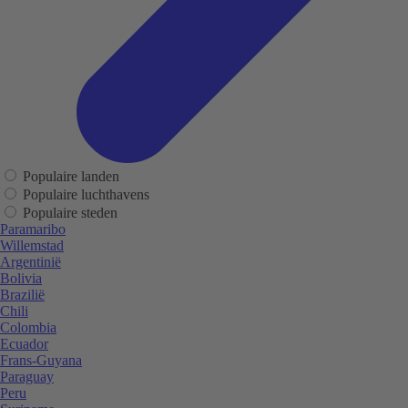
Populaire landen
Populaire luchthavens
Populaire steden
Paramaribo
Willemstad
Argentinië
Bolivia
Brazilië
Chili
Colombia
Ecuador
Frans-Guyana
Paraguay
Peru