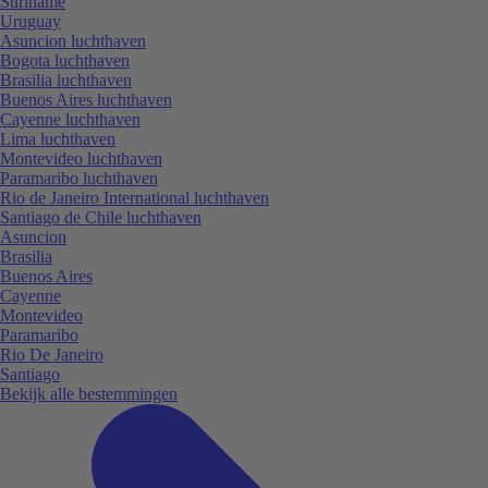
Suriname
Uruguay
Asuncion luchthaven
Bogota luchthaven
Brasilia luchthaven
Buenos Aires luchthaven
Cayenne luchthaven
Lima luchthaven
Montevideo luchthaven
Paramaribo luchthaven
Rio de Janeiro International luchthaven
Santiago de Chile luchthaven
Asuncion
Brasilia
Buenos Aires
Cayenne
Montevideo
Paramaribo
Rio De Janeiro
Santiago
Bekijk alle bestemmingen