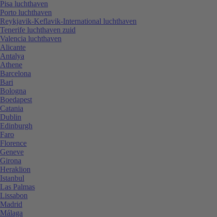
Pisa luchthaven
Porto luchthaven
Reykjavik-Keflavik-International luchthaven
Tenerife luchthaven zuid
Valencia luchthaven
Alicante
Antalya
Athene
Barcelona
Bari
Bologna
Boedapest
Catania
Dublin
Edinburgh
Faro
Florence
Geneve
Girona
Heraklion
Istanbul
Las Palmas
Lissabon
Madrid
Málaga