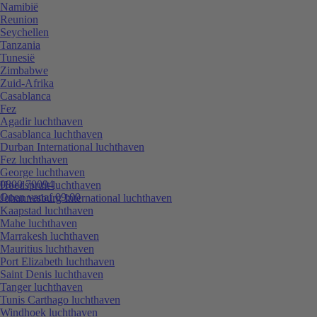
Namibië
Reunion
Seychellen
Tanzania
Tunesië
Zimbabwe
Zuid-Afrika
Casablanca
Fez
Agadir luchthaven
Casablanca luchthaven
Durban International luchthaven
Fez luchthaven
George luchthaven
0800 70094
Hoedspruit luchthaven
Open vanaf 09:00
Johannesburg International luchthaven
Kaapstad luchthaven
Mahe luchthaven
Marrakesh luchthaven
Mauritius luchthaven
Port Elizabeth luchthaven
Saint Denis luchthaven
Tanger luchthaven
Tunis Carthago luchthaven
Windhoek luchthaven