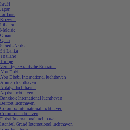
Israël
Japan
Jordanië
Koeweit
Libanon
Maleisië
Oman
Qatar
Saoedi-Arabië
Sri Lanka
Thailand
Turkije
Verenigde Arabische Emiraten
Abu Dabi
Abu Dhabi International luchthaven
Amman luchthaven
Antalya luchthaven
Aqaba luchthaven
Bangkok International luchthaven
Beiroet luchthaven
Colombo International luchthaven
Colombo luchthaven
Dubai International luchthaven
Istanbul Grand International luchthaven
Izmir luchthaven