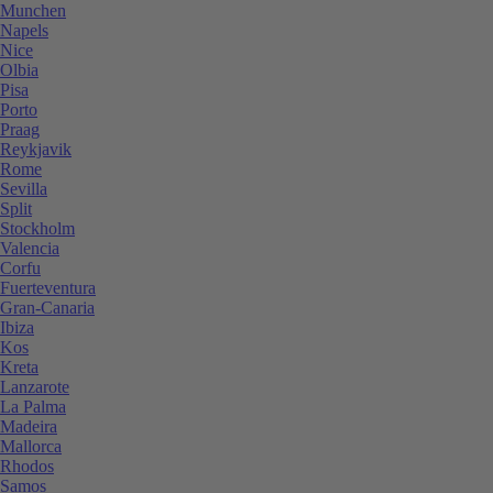
Munchen
Napels
Nice
Olbia
Pisa
Porto
Praag
Reykjavik
Rome
Sevilla
Split
Stockholm
Valencia
Corfu
Fuerteventura
Gran-Canaria
Ibiza
Kos
Kreta
Lanzarote
La Palma
Madeira
Mallorca
Rhodos
Samos