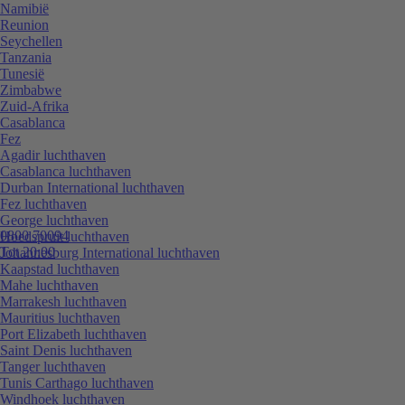
Namibië
Reunion
Seychellen
Tanzania
Tunesië
Zimbabwe
Zuid-Afrika
Casablanca
Fez
Agadir luchthaven
Casablanca luchthaven
Durban International luchthaven
Fez luchthaven
George luchthaven
0800 70094
Hoedspruit luchthaven
Tot 20:00
Johannesburg International luchthaven
Kaapstad luchthaven
Mahe luchthaven
Marrakesh luchthaven
Mauritius luchthaven
Port Elizabeth luchthaven
Saint Denis luchthaven
Tanger luchthaven
Tunis Carthago luchthaven
Windhoek luchthaven