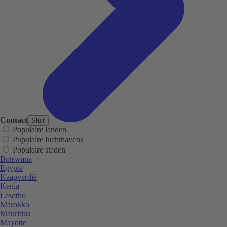
Contact
Sluit
Populaire landen
Populaire luchthavens
Populaire steden
Botswana
Egypte
Kaapverdië
Kenia
Lesotho
Marokko
Mauritius
Mayotte