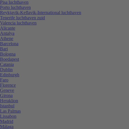
Pisa luchthaven
Porto luchthaven
Reykjavik-Keflavik-International luchthaven
Tenerife luchthaven zuid
Valencia luchthaven
Alicante
Antalya
Athene
Barcelona
Bari
Bologna
Boedapest
Catania
Dublin
Edinburgh
Faro
Florence
Geneve
Girona
Heraklion
Istanbul
Las Palmas
Lissabon
Madrid
Málaga