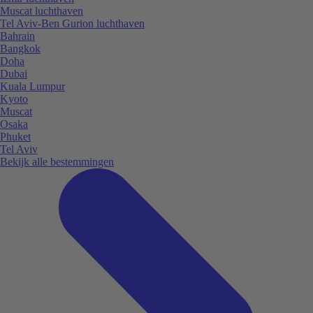
Muscat luchthaven
Tel Aviv-Ben Gurion luchthaven
Bahrain
Bangkok
Doha
Dubai
Kuala Lumpur
Kyoto
Muscat
Osaka
Phuket
Tel Aviv
Bekijk alle bestemmingen