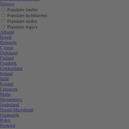
Nieuws
Populaire landen
Populaire luchthavens
Populaire steden
Populaire regio's
Albanië
België
Bulgarije
Cyprus
Duitsland
Finland
Frankrijk
Griekenland
Ierland
Italië
Kroatië
Litouwen
Malta
Montenegro
Nederland
Noord-Macedonië
Oostenrijk
Polen
Portugal