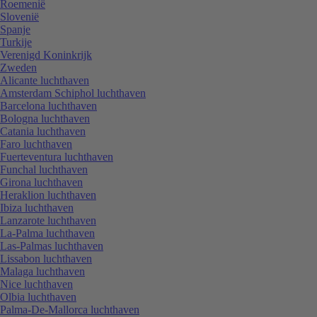
Roemenië
Slovenië
Spanje
Turkije
Verenigd Koninkrijk
Zweden
Alicante luchthaven
Amsterdam Schiphol luchthaven
Barcelona luchthaven
Bologna luchthaven
Catania luchthaven
Faro luchthaven
Fuerteventura luchthaven
Funchal luchthaven
Girona luchthaven
Heraklion luchthaven
Ibiza luchthaven
Lanzarote luchthaven
La-Palma luchthaven
Las-Palmas luchthaven
Lissabon luchthaven
Malaga luchthaven
Nice luchthaven
Olbia luchthaven
Palma-De-Mallorca luchthaven