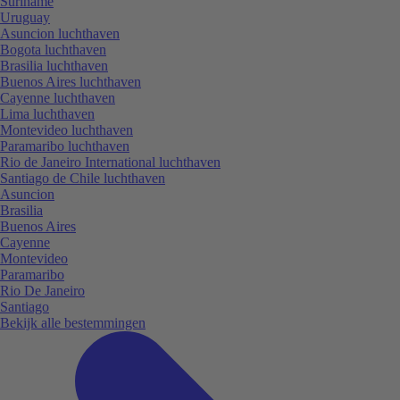
Suriname
Uruguay
Asuncion luchthaven
Bogota luchthaven
Brasilia luchthaven
Buenos Aires luchthaven
Cayenne luchthaven
Lima luchthaven
Montevideo luchthaven
Paramaribo luchthaven
Rio de Janeiro International luchthaven
Santiago de Chile luchthaven
Asuncion
Brasilia
Buenos Aires
Cayenne
Montevideo
Paramaribo
Rio De Janeiro
Santiago
Bekijk alle bestemmingen