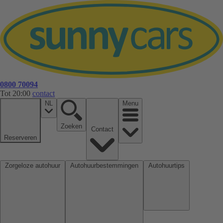
0800 70094
Tot 20:00
contact
NL
Menu
Zoeken
Contact
Reserveren
Zorgeloze autohuur
Autohuurbestemmingen
Autohuurtips