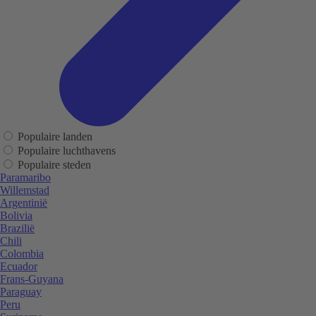
Populaire landen
Populaire luchthavens
Populaire steden
Paramaribo
Willemstad
Argentinië
Bolivia
Brazilië
Chili
Colombia
Ecuador
Frans-Guyana
Paraguay
Peru