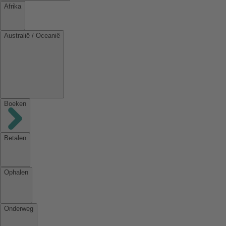
Afrika
Australië / Oceanië
Boeken
Betalen
Ophalen
Onderweg