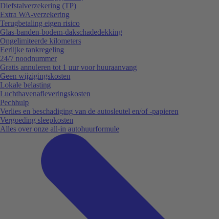
Diefstalverzekering (TP)
Extra WA-verzekering
Terugbetaling eigen risico
Glas-banden-bodem-dakschadedekking
Ongelimiteerde kilometers
Eerlijke tankregeling
24/7 noodnummer
Gratis annuleren tot 1 uur voor huuraanvang
Geen wijzigingskosten
Lokale belasting
Luchthavenafleveringskosten
Pechhulp
Verlies en beschadiging van de autosleutel en/of -papieren
Vergoeding sleepkosten
Alles over onze all-in autohuurformule