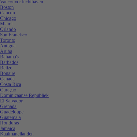
Vancouver luchthaven
Boston
Cancun
Chicago
Miami
Orlando
San Francisco
Toronto
Antigua
Aruba
Bahama's
Barbados
Belize
Bonaire
Canada
Costa Rica
Curaçao
Dominicaanse Republiek
El Salvador
Grenada
Guadeloupe
Guatemala
Honduras
Jamaica
Kaaimaneilanden