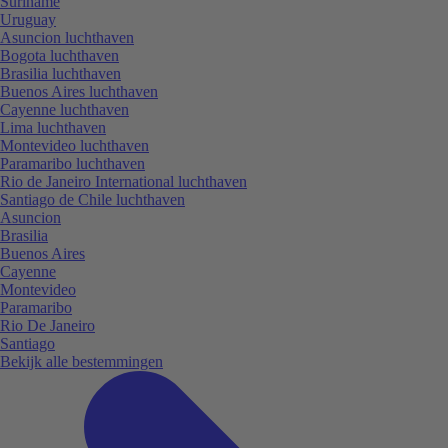
Suriname
Uruguay
Asuncion luchthaven
Bogota luchthaven
Brasilia luchthaven
Buenos Aires luchthaven
Cayenne luchthaven
Lima luchthaven
Montevideo luchthaven
Paramaribo luchthaven
Rio de Janeiro International luchthaven
Santiago de Chile luchthaven
Asuncion
Brasilia
Buenos Aires
Cayenne
Montevideo
Paramaribo
Rio De Janeiro
Santiago
Bekijk alle bestemmingen