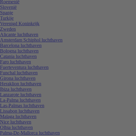
Roemenië
Slovenië
Spanje
Turkije
Verenigd Koninkrijk
Zweden
Alicante luchthaven
Amsterdam Schiphol luchthaven
Barcelona luchthaven
Bologna luchthaven
Catania luchthaven
Faro luchthaven
Fuerteventura luchthaven
Funchal luchthaven
Girona luchthaven
Heraklion luchthaven
Ibiza luchthaven
Lanzarote luchthaven
La-Palma luchthaven
Las-Palmas luchthaven
Lissabon luchthaven
Malaga luchthaven
Nice luchthaven
Olbia luchthaven
Palma-De-Mallorca luchthaven