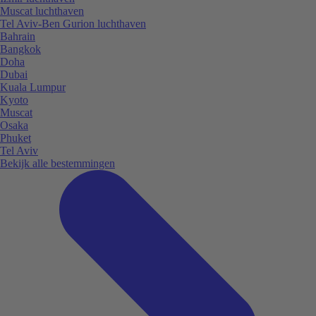
Muscat luchthaven
Tel Aviv-Ben Gurion luchthaven
Bahrain
Bangkok
Doha
Dubai
Kuala Lumpur
Kyoto
Muscat
Osaka
Phuket
Tel Aviv
Bekijk alle bestemmingen