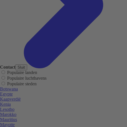
Contact
Sluit
Populaire landen
Populaire luchthavens
Populaire steden
Botswana
Egypte
Kaapverdië
Kenia
Lesotho
Marokko
Mauritius
Mayotte