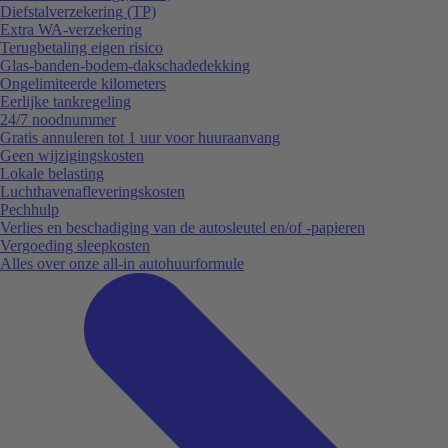
Diefstalverzekering (TP)
Extra WA-verzekering
Terugbetaling eigen risico
Glas-banden-bodem-dakschadedekking
Ongelimiteerde kilometers
Eerlijke tankregeling
24/7 noodnummer
Gratis annuleren tot 1 uur voor huuraanvang
Geen wijzigingskosten
Lokale belasting
Luchthavenafleveringskosten
Pechhulp
Verlies en beschadiging van de autosleutel en/of -papieren
Vergoeding sleepkosten
Alles over onze all-in autohuurformule