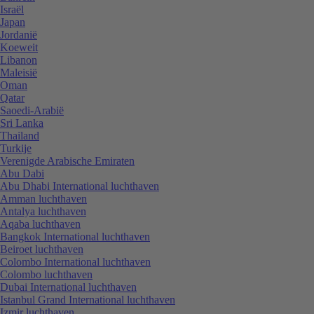
Israël
Japan
Jordanië
Koeweit
Libanon
Maleisië
Oman
Qatar
Saoedi-Arabië
Sri Lanka
Thailand
Turkije
Verenigde Arabische Emiraten
Abu Dabi
Abu Dhabi International luchthaven
Amman luchthaven
Antalya luchthaven
Aqaba luchthaven
Bangkok International luchthaven
Beiroet luchthaven
Colombo International luchthaven
Colombo luchthaven
Dubai International luchthaven
Istanbul Grand International luchthaven
Izmir luchthaven