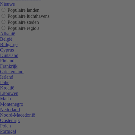
Nieuws
Populaire landen
Populaire luchthavens
Populaire steden
Populaire regio's
Albanië
België
Bulgarije
Cyprus
Duitsland
Finland
Frankrijk
Griekenland
Ierland
Italië
Kroatië
Litouwen
Malta
Montenegro
Nederland
Noord-Macedonië
Oostenrijk
Polen
Portugal