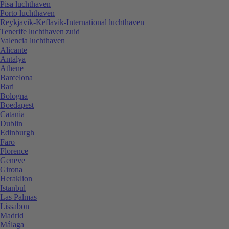
Pisa luchthaven
Porto luchthaven
Reykjavik-Keflavik-International luchthaven
Tenerife luchthaven zuid
Valencia luchthaven
Alicante
Antalya
Athene
Barcelona
Bari
Bologna
Boedapest
Catania
Dublin
Edinburgh
Faro
Florence
Geneve
Girona
Heraklion
Istanbul
Las Palmas
Lissabon
Madrid
Málaga