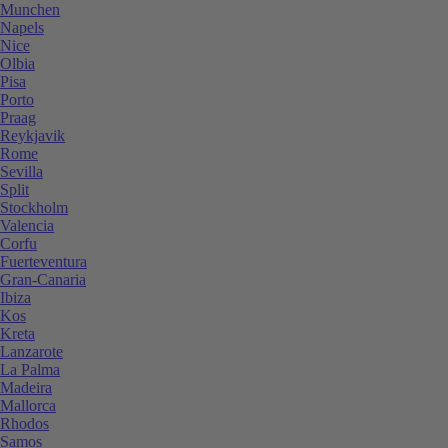
Munchen
Napels
Nice
Olbia
Pisa
Porto
Praag
Reykjavik
Rome
Sevilla
Split
Stockholm
Valencia
Corfu
Fuerteventura
Gran-Canaria
Ibiza
Kos
Kreta
Lanzarote
La Palma
Madeira
Mallorca
Rhodos
Samos