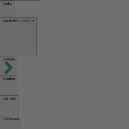
Afrika
Australië / Oceanië
Boeken
Betalen
Ophalen
Onderweg