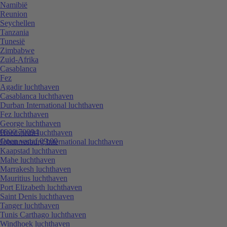
Namibië
Reunion
Seychellen
Tanzania
Tunesië
Zimbabwe
Zuid-Afrika
Casablanca
Fez
Agadir luchthaven
Casablanca luchthaven
Durban International luchthaven
Fez luchthaven
George luchthaven
0800 70094
Hoedspruit luchthaven
Open vanaf 09:00
Johannesburg International luchthaven
Kaapstad luchthaven
Mahe luchthaven
Marrakesh luchthaven
Mauritius luchthaven
Port Elizabeth luchthaven
Saint Denis luchthaven
Tanger luchthaven
Tunis Carthago luchthaven
Windhoek luchthaven