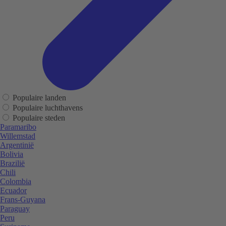
Populaire landen
Populaire luchthavens
Populaire steden
Paramaribo
Willemstad
Argentinië
Bolivia
Brazilië
Chili
Colombia
Ecuador
Frans-Guyana
Paraguay
Peru